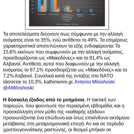
Τα αποτελέσματα δείχνουν πως σύμφωνοι με την αλλαγή
ονόματος είναι το 35%, ενώ αντίθετοι το 49%. Τα επιμέρους
χαρακτηριστικά αποτυπώνουν τα εξής ενδιαφέροντα: Το
15,6% εκείνων που συμφωνούν με την αλλαγή ονόματος,
προσδιορίζονται ως «Μακεδόνες» και το 81,4% ως
Αλβανοί.
Αντίθετα, αυτοί που διαφωνούν με την αλλαγή
ονόματος το 67,1% προσδιορίζεται ως «Μακεδόνες» και το
7,2% Αλβανοί.
Συνολικά κατά της ένταξης στο ΝΑΤΟ
τάσσεται το 10,3%.
kathimerini.gr,
@AMiloshoski
Η δύσκολη έξοδος από το μνημόνιο.
Η τακτική των
παροχών, που φούντωσε την περασμένη εβδομάδα, και η
προσκόλληση στον μύθο της «καθαρής εξόδου»
προοιωνίζονται ένα επώδυνο και ίσως επικίνδυνο οκτάμηνο
μετάβασης στη μεταμνημονιακή εποχή. Αν και σε περίοδο
χριστουγεννιάτικης ραστώνης, οι θεσμοί μπήκαν σε