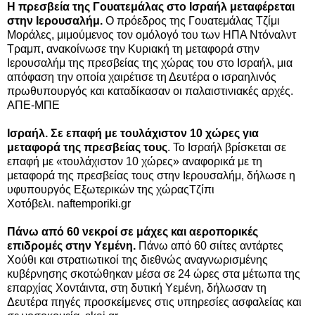
Η πρεσβεία της Γουατεμάλας στο Ισραήλ μεταφέρεται
στην Ιερουσαλήμ.
Ο πρόεδρος της Γουατεμάλας Τζίμι
Μοράλες, μιμούμενος τον ομόλογό του των ΗΠΑ Ντόναλντ
Τραμπ, ανακοίνωσε την Κυριακή τη μεταφορά στην
Ιερουσαλήμ της πρεσβείας της χώρας του στο Ισραήλ, μια
απόφαση την οποία χαιρέτισε τη Δευτέρα ο ισραηλινός
πρωθυπουργός και καταδίκασαν οι παλαιστινιακές αρχές.
ΑΠΕ-ΜΠΕ
Ισραήλ. Σε επαφή με τουλάχιστον 10 χώρες για
μεταφορά της πρεσβείας τους
. Το Ισραήλ βρίσκεται σε
επαφή με «τουλάχιστον 10 χώρες» αναφορικά με τη
μεταφορά της πρεσβείας τους στην Ιερουσαλήμ, δήλωσε η
υφυπουργός Εξωτερικών της χώραςΤζίπι
Χοτόβελι. naftemporiki.gr
Πάνω από 60 νεκροί σε μάχες και αεροπορικές
επιδρομές στην Υεμένη.
Πάνω από 60 σιίτες αντάρτες
Χούθι και στρατιωτικοί της διεθνώς αναγνωρισμένης
κυβέρνησης σκοτώθηκαν μέσα σε 24 ώρες στα μέτωπα της
επαρχίας Χοντάιντα, στη δυτική Υεμένη, δήλωσαν τη
Δευτέρα πηγές προσκείμενες στις υπηρεσίες ασφαλείας και