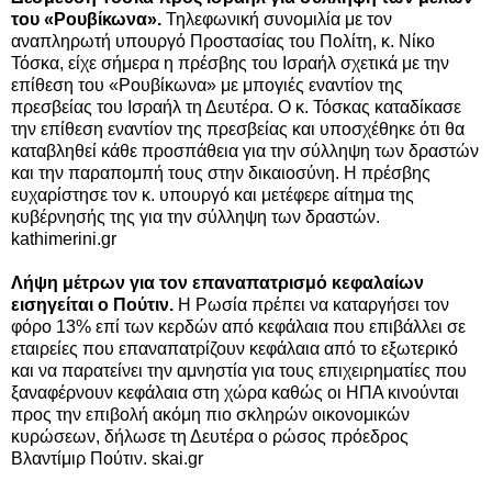
του «Ρουβίκωνα».
Τηλεφωνική συνομιλία με τον
αναπληρωτή υπουργό Προστασίας του Πολίτη, κ. Νίκο
Τόσκα, είχε σήμερα η πρέσβης του Ισραήλ σχετικά με την
επίθεση του «Ρουβίκωνα» με μπογιές εναντίον της
πρεσβείας του Ισραήλ τη Δευτέρα. Ο κ. Τόσκας καταδίκασε
την επίθεση εναντίον της πρεσβείας και υποσχέθηκε ότι θα
καταβληθεί κάθε προσπάθεια για την σύλληψη των δραστών
και την παραπομπή τους στην δικαιοσύνη. Η πρέσβης
ευχαρίστησε τον κ. υπουργό και μετέφερε αίτημα της
κυβέρνησής της για την σύλληψη των δραστών.
kathimerini.gr
Λήψη μέτρων για τον επαναπατρισμό κεφαλαίων
εισηγείται ο Πούτιν.
Η Ρωσία πρέπει να καταργήσει τον
φόρο 13% επί των κερδών από κεφάλαια που επιβάλλει σε
εταιρείες που επαναπατρίζουν κεφάλαια από το εξωτερικό
και να παρατείνει την αμνηστία για τους επιχειρηματίες που
ξαναφέρνουν κεφάλαια στη χώρα καθώς οι ΗΠΑ κινούνται
προς την επιβολή ακόμη πιο σκληρών οικονομικών
κυρώσεων, δήλωσε τη Δευτέρα ο ρώσος πρόεδρος
Βλαντίμιρ Πούτιν. skai.gr