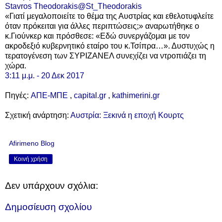
Stavros Theodorakis@St_Theodorakis
«Γιατί μεγαλοποιείτε το θέμα της Αυστρίας και εθελοτυφλείτε
όταν πρόκειται για άλλες περιπτώσεις;» αναρωτήθηκε ο
κ.Γιούνκερ και πρόσθεσε: «​Εδώ συνεργάζομαι με τον
ακροδεξιό κυβερνητικό εταίρο του κ.Τσίπρα…». Δυστυχώς η
τερατογένεση των ΣΥΡΙΖΑΝΕΛ συνεχίζει να ντροπιάζει τη
χώρα.
3:11 μ.μ. - 20 Δεκ 2017
Πηγές:
ΑΠΕ-ΜΠΕ
,
capital.gr
,
kathimerini.gr
Σχετική ανάρτηση:
Αυστρία: Ξεκινά η εποχή Κουρτς
Afirimeno Blog
Κοινή χρήση
Δεν υπάρχουν σχόλια:
Δημοσίευση σχολίου