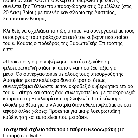
Κομισιόν Ζαν Κλοντ Γιούνκερ στη διάρκεια της κοινής
συνέντευξης Τύπου που παραχώρησε στις Βρυξέλλες (στις
20 Δεκεμβρίου) με τον νέο καγκελάριο της Αυστρίας,
Σεμπάστιαν Κουρτς.
Κληθείς να σχολιάσει το πώς μπορεί να συνεργαστεί με τους
υπουργούς που προέρχονται από τον κυβερνητικό εταίρο
του κ. Κουρτς ο πρόεδρος της Ευρωπαϊκής Επιτροπής
είπε:
«Πρόκειται για μια κυβέρνηση που έχει ξεκάθαρη
φιλοευρωπαϊκή στάση κι αυτό είναι που έχει αξία για
μένα.
Θα συνεργαστούμε με όλους τους υπουργούς της
Αυστρίας με τον καλύτερο δυνατό τρόπο, όπως
συνεργάζομαι άλλωστε με τον ακροδεξιό κυβερνητικό εταίρο
του κ. Τσίπρα και όπως έχω συνεργαστεί και με τα ακροδεξιά
κόμματα στη Βουλγαρία και τη Σλοβενία.
Γιατί κάνουμε
ολόκληρο θέμα για την Αυστρία όταν εθελοτυφλούμε σε ό,τι
αφορά άλλες χώρες; Πρόκειται για μια φιλοευρωπαϊκή
κυβέρνηση και αυτό είναι που μετράει».
Το σχετικό σχόλιο τότε του Σταύρου Θεοδωράκη
(Το
Ποτάμι) στο twitter: