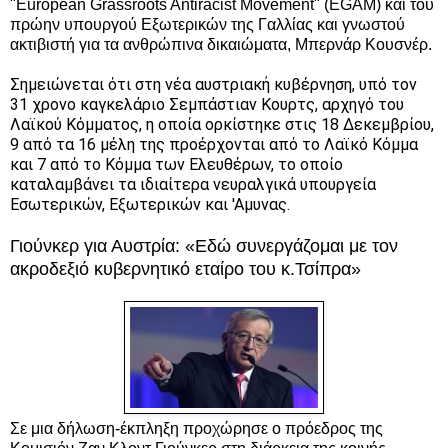
"European Grassroots Antiracist Movement" (EGAM) και του
πρώην υπουργού Εξωτερικών της Γαλλίας και γνωστού
ακτιβιστή για τα ανθρώπινα δικαιώματα, Μπερνάρ Κουσνέρ.
Σημειώνεται ότι στη νέα αυστριακή κυβέρνηση, υπό τον
31 χρονο καγκελάριο Σεμπάστιαν Κουρτς, αρχηγό του
Λαϊκού Κόμματος, η οποία ορκίστηκε στις 18 Δεκεμβρίου,
9 από τα 16 μέλη της προέρχονται από το Λαϊκό Κόμμα
και 7 από το Κόμμα των Ελευθέρων, το οποίο
καταλαμβάνει τα ιδιαίτερα νευραλγικά υπουργεία
Εσωτερικών, Εξωτερικών και 'Αμυνας.
Γιούνκερ για Αυστρία:
«​Εδώ συνεργάζομαι με τον
ακροδεξιό κυβερνητικό εταίρο του κ.Τσίπρα»
Σε μια δήλωση-έκπληξη προχώρησε ο πρόεδρος της