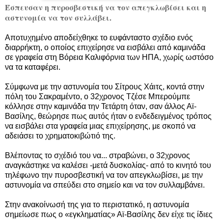
Έσπευσαν η πυροσβεστική να τον απεγκλωβίσει και η
αστυνομία να τον συλλάβει.
Αποτυχημένο αποδείχθηκε το ευφάνταστο σχέδιο ενός
διαρρήκτη, ο οποίος επιχείρησε να εισβάλει από καμινάδα
σε γραφεία στη Βόρεια Καλιφόρνια των ΗΠΑ, χωρίς ωστόσο
να τα καταφέρει.
Σύμφωνα με την αστυνομία του Σίτρους Χάιτς, κοντά στην
πόλη του Σακραμέντο, ο 32χρονος Τζέσε Μπερούμπε
κόλλησε στην καμινάδα την Τετάρτη όταν, σαν άλλος Αϊ-
Βασίλης, θεώρησε πως αυτός ήταν ο ενδεδειγμένος τρόπος
να εισβάλει στα γραφεία μιας επιχείρησης, με σκοπό να
αδειάσει το χρηματοκιβώτιό της.
Βλέποντας το σχέδιό του να... στραβώνει, ο 32χρονος
αναγκάστηκε να καλέσει -μετά δυσκολίας- από το κινητό του
τηλέφωνο την πυροσβεστική να τον απεγκλωβίσει, με την
αστυνομία να σπεύδει στο σημείο και να τον συλλαμβάνει.
Στην ανακοίνωσή της για το περιστατικό, η αστυνομία
σημείωσε πως ο «εγκληματίας» Αϊ-Βασίλης δεν είχε τις ίδιες