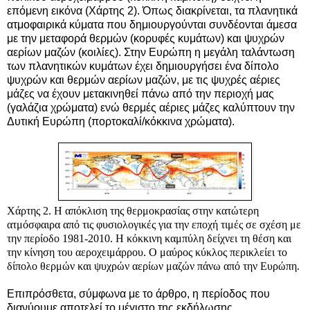
επόμενη εικόνα (Χάρτης 2). Όπως διακρίνεται, τα πλανητικά
ατμοφαιρικά κύματα που δημιουργούνται συνδέονται άμεσα
με την μεταφορά θερμών (κορυφές κυμάτων) και ψυχρών
αερίων μαζών (κοιλίες). Στην Ευρώπη η μεγάλη ταλάντωση
των πλανητικών κυμάτων έχει δημιουργήσει ένα δίπολο
ψυχρών και θερμών αερίων μαζών, με τις ψυχρές αέριες
μάζες να έχουν μετακινηθεί πάνω από την περιοχή μας
(γαλάζια χρώματα) ενώ θερμές αέριες μάζες καλύπτουν την
Δυτική Ευρώπη (πορτοκαλί/κόκκινα χρώματα).
Χάρτης 2. Η απόκλιση της θερμοκρασίας στην κατώτερη
ατμόσφαιρα από τις φυσιολογικές για την εποχή τιμές σε σχέση με
την περίοδο 1981-2010. Η κόκκινη καμπύλη δείχνει τη θέση και
την κίνηση του αεροχειμάρρου. Ο μαύρος κύκλος περικλείει το
δίπολο θερμών και ψυχρών αερίων μαζών πάνω από την Ευρώπη.
Επιπρόσθετα, σύμφωνα με το άρθρο, η περίοδος που
διανύουμε αποτελεί το μέγιστο της εκδήλωσης