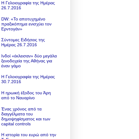
Η Γελοιογραφία της Ημέρας
26.7.2016
DW: «To αποτυχημένο
πραξικόπημα ενισχύει τον
Ερντογάν»
Σύντομες Ειδήσεις της
Ημέρας 26.7.2016
Ινδοί «έκλεισαν» δύο μεγάλα
ξενοδοχεία της Αθήνας για
έναν γάμο
Η Γελοιογραφία της Ημέρας
30.7.2016
Η ηρωική έξοδος του Άρη
από το Ναυαρίνο
Ένας χρόνος από τα
διαγγέλματα του
δημοψηφίσματος και των
capital controls
Η ιστορία του ευρώ από την