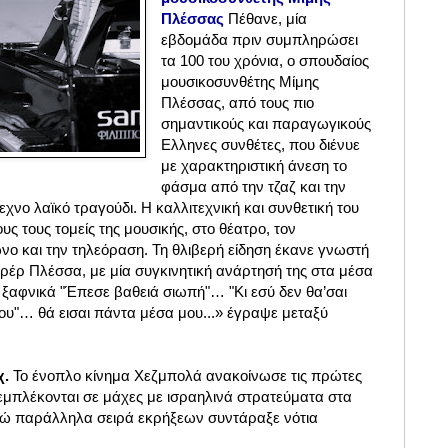
Πλέσσας
Πέθανε, μία
εβδομάδα πριν συμπληρώσει
τα 100 του χρόνια, ο σπουδαίος
μουσικοσυνθέτης Μίμης
Πλέσσας, από τους πιο
σημαντικούς και παραγωγικούς
Ελληνες συνθέτες, που διένυε
με χαρακτηριστική άνεση το
φάσμα από την τζαζ και την
εχνο λαϊκό τραγούδι. Η καλλιτεχνική και συνθετική του
ς τους τομείς της μουσικής, στο θέατρο, τον
νο και την τηλεόραση. Τη θλιβερή είδηση έκανε γνωστή
ρρέρ Πλέσσα, με μία συγκινητική ανάρτησή της στα μέσα
 ξαφνικά "Έπεσε βαθειά σιωπή"… "Κι εσύ δεν θα’σαι
ου"… θά εισαι πάντα μέσα μου...» έγραψε μεταξύ
χ.
Το ένοπλο κίνημα Χεζμπολά ανακοίνωσε τις πρώτες
 εμπλέκονται σε μάχες με ισραηλινά στρατεύματα στα
ώ παράλληλα σειρά εκρήξεων συντάραξε νότια