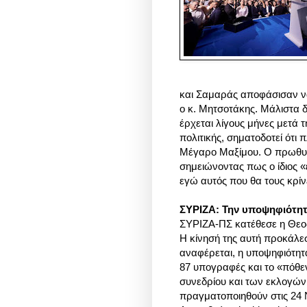
και Σαμαράς αποφάσισαν ν
ο κ. Μητσοτάκης.
Μάλιστα δ
έρχεται λίγους μήνες μετά τ
πολιτικής, σηματοδοτεί ότι 
Μέγαρο Μαξίμου. Ο πρωθυπ
σημειώνοντας πως ο ίδιος «
εγώ αυτός που θα τους κρίνε
ΣΥΡΙΖΑ: Την υποψηφιότη
ΣΥΡΙΖΑ-ΠΣ κατέθεσε η Θεο
Η κίνησή της αυτή προκάλε
αναφέρεται, η υποψηφιότητ
87 υπογραφές και το «πόθεν 
συνεδρίου και των εκλογών 
πραγματοποιηθούν στις 24 Ν