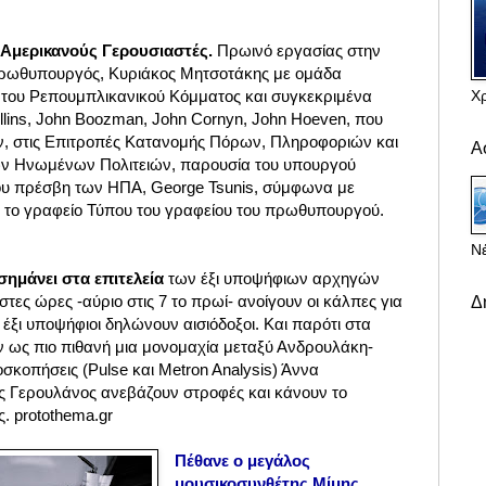
Αμερικανούς Γερουσιαστές.
Πρωινό εργασίας στην
ο πρωθυπουργός, Κυριάκος Μητσοτάκης με ομάδα
Χ
του Ρεπουμπλικανικού Κόμματος και συγκεκριμένα
llins, John Boozman, John Cornyn, John Hoeven, που
ν, στις Επιτροπές Κατανομής Πόρων, Πληροφοριών και
Α
των Ηνωμένων Πολιτειών, παρουσία του υπουργού
του πρέσβη των ΗΠΑ, George Tsunis, σύμφωνα με
 το γραφείο Τύπου του γραφείου του πρωθυπουργού.
Νέ
ημάνει στα επιτελεία
των έξι υποψήφιων αρχηγών
ες ώρες -αύριο στις 7 το πρωί- ανοίγουν οι κάλπες για
Δ
ι έξι υποψήφιοι δηλώνουν αισιόδοξοι. Και παρότι στα
 ως πιο πιθανή μια μονομαχία μεταξύ Ανδρουλάκη-
σκοπήσεις (Pulse και Metron Analysis) Άννα
ς Γερουλάνος ανεβάζουν στροφές και κάνουν το
ις. protothema.gr
Πέθανε ο μεγάλος
μουσικοσυνθέτης Μίμης