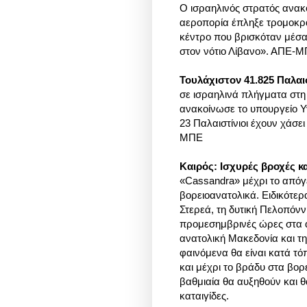
Ο ισραηλινός στρατός ανακο
αεροπορία έπληξε τρομοκρά
κέντρο που βρισκόταν μέσα
στον νότιο Λίβανο». ΑΠΕ-
Τουλάχιστον 41.825 Παλαι
σε ισραηλινά πλήγματα στη
ανακοίνωσε το υπουργείο Υγ
23 Παλαιστίνιοι έχουν χάσε
ΜΠΕ
Καιρός: Ισχυρές βροχές κα
«Cassandra» μέχρι το απόγ
βορειοανατολικά. Ειδικότε
Στερεά, τη δυτική Πελοπόννη
προμεσημβρινές ώρες στα α
ανατολική Μακεδονία και τη
φαινόμενα θα είναι κατά τό
και μέχρι το βράδυ στα βορ
βαθμιαία θα αυξηθούν και 
καταιγίδες.