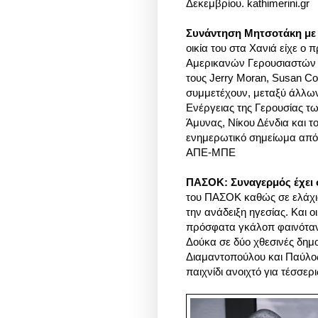
Δεκεμβρίου. kathimerini.gr
Συνάντηση Μητσοτάκη με 
οικία του στα Χανιά είχε 
Αμερικανών Γερουσιαστών 
τους Jerry Moran, Susan Co
συμμετέχουν, μεταξύ άλλω
Ενέργειας της Γερουσίας 
Άμυνας, Νίκου Δένδια και 
ενημερωτικό σημείωμα από
ΑΠΕ-ΜΠΕ
ΠΑΣΟΚ: Συναγερμός έχει σ
του ΠΑΣΟΚ καθώς σε ελάχιστ
την ανάδειξη ηγεσίας. Και ο
πρόσφατα γκάλοπ φαινόταν
Δούκα σε δύο χθεσινές δημο
Διαμαντοπούλου και Παύλο
παιχνίδι ανοιχτό για τέσσερ