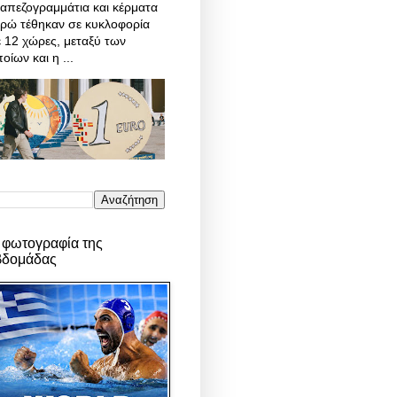
απεζογραμμάτια και κέρματα
υρώ τέθηκαν σε κυκλοφορία
 12 χώρες, μεταξύ των
οίων και η ...
 φωτογραφία της
βδομάδας