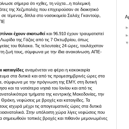
ίνωσε σήμερα ότι «χθες, τη νύχτα...η πολεμική
τες της Χεζμπολάχ που επιχειρούσαν σε διοικητικό
 σε τέμενος, δίπλα στο νοσοκομείο Σαλάχ Γκαντούρ,
Α
ΜΠΕ
στίνιοι έχουν σκοτωθεί
και 96.910 έχουν τραυματιστεί
 Λωρίδα της Γάζας από τις 7 Οκτωβρίου, όπως
είας του θύλακα. Τις τελευταίες 24 ώρες, τουλάχιστον
ι τη ζωή τους, σύμφωνα με την ίδια ανακοίνωση. ΑΠΕ-
ι καταιγίδες
αναμένεται να φέρει η κακοκαιρία
ευμα στα δυτικά και από τις προμεσημβρινές ώρες στα
ρα, σύμφωνα με την πρόγνωση της ΕΜΥ, στη δυτική
σο και τα νοτιότερα νησιά του Ιονίου και από τις
νατολικότερα τμήματα της κεντρικής Μακεδονίας, την
 Θράκη, νεφώσεις με βροχές και καταιγίδες. Τα
πους ισχυρά μέχρι τις απογευματινές ώρες στα δυτικά
ειοανατολικά. Στην υπόλοιπη χώρα λίγες νεφώσεις που
θα σημειωθούν τοπικές βροχές και πιθανόν μεμονωμένες