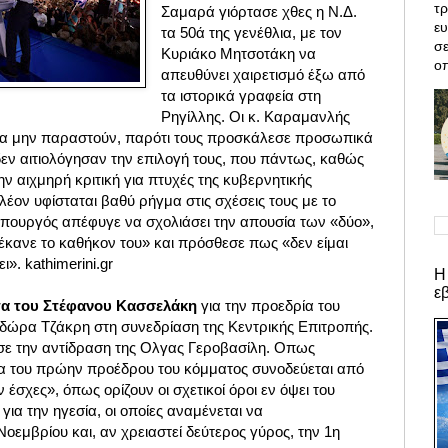
τρ
Σαμαρά γιόρτασε χθες η Ν.Δ.
ε
τα 50ά της γενέθλια, με τον
σε
Κυριάκο Μητσοτάκη να
οπ
απευθύνει χαιρετισμό έξω από
τα ιστορικά γραφεία στη
Ρηγίλλης. Οι κ. Καραμανλής
α μην παραστούν, παρότι τους προσκάλεσε προσωπικά
εν αιτιολόγησαν την επιλογή τους, που πάντως, καθώς
ην αιχμηρή κριτική για πτυχές της κυβερνητικής
πλέον υφίσταται βαθύ ρήγμα στις σχέσεις τους με το
ουργός απέφυγε να σχολιάσει την απουσία των «δύο»,
έκανε το καθήκον του» και πρόσθεσε πως «δεν είμαι
ι». kathimerini.gr
Η
ε
τα του Στέφανου Κασσελάκη
για την προεδρία του
δώρα Τζάκρη στη συνεδρίαση της Κεντρικής Επιτροπής.
σε την αντίδραση της Ολγας Γεροβασίλη. Oπως
α του πρώην προέδρου του κόμματος συνοδεύεται από
έσχες», όπως ορίζουν οι σχετικοί όροι εν όψει του
για την ηγεσία, οι οποίες αναμένεται να
οεμβρίου και, αν χρειαστεί δεύτερος γύρος, την 1η