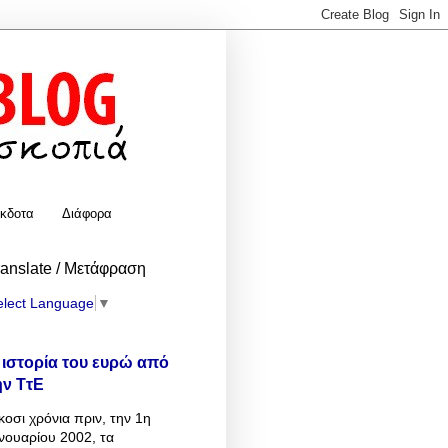
κδοτα
Διάφορα
ranslate / Μετάφραση
elect Language
▼
 ιστορία του ευρώ από
ην ΤτΕ
κοσι χρόνια πριν, την 1η
νουαρίου 2002, τα