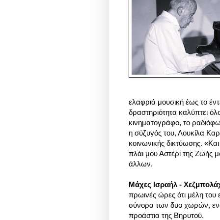
ελαφριά μουσική έως το έντ
δραστηριότητα καλύπτει όλου
κινηματογράφο, το ραδιόφω
η σύζυγός του, Λουκίλα Κα
κοινωνικής δικτύωσης. «Και
πλάι μου Αστέρι της Ζωής μ
άλλων.
Μάχες Ισραήλ - Χεζμπολά
πρωινές ώρες ότι μέλη του
σύνορα των δυο χωρών, εν
προάστια της Βηρυτού.