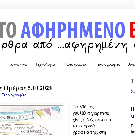
Κοινωνικά
Τεχνολογία
Φωτογραφίες
Γελοιογραφίες
Ανέ
T
 Ημέρας 5.10.2024
S
:
Γελοιογραφίες
Tα 50ά της
Η
γενέθλια γιόρτασε
τ
χθες η ΝΔ,
έξω από
τα ιστορικά
Εί
Ια
γραφεία της, στη