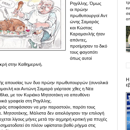
τρ
Ρηγίλλης. Όμως
ε
οι
πρώην
σε
πρωθυπουργοί
Αντ
οπ
ώνης Σαμαράς
και
Κώστας
Καραμανλής ήταν
απόντες,
προτίμησαν το δικό
τους φαγοπότι
όπως αυτοί
ακρή στην Καθημερινή.
Η
ηρής απουσίας των δυο πρώην πρωθυπουργών (συνολικά
ε
αμανλή και Αντώνη Σαμαρά γιόρτασε χθες η Νέα
έθλια, με τον Κυριάκο Μητσοτάκη να απευθύνει
ρικά γραφεία στη Ρηγίλλης.
αράς αποφάσισαν να μην παραστούν, παρότι τους
 Μητσοτάκης. Μάλιστα δεν αιτιολόγησαν την επιλογή
χεται λίγους μήνες μετά την αιχμηρή κριτική για πτυχές
 σηματοδοτεί ότι πλέον υφίσταται βαθύ ρήγμα στις