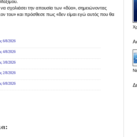
 Μαξίμου.
α σχολιάσει την απουσία των «δύο», σημειώνοντας
κον του» και πρόσθεσε πως «δεν είμαι εγώ αυτός που θα
Χ
ες
ς 6/8/2026
Α
ς 4/8/2026
ς 3/8/2026
Νέ
ς 2/8/2026
ς 6/8/2026
Δ
ια: