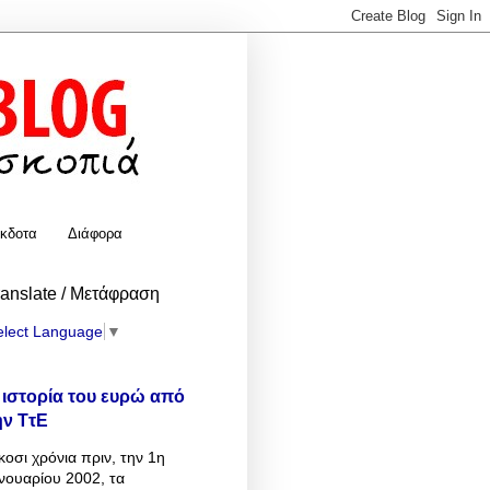
κδοτα
Διάφορα
ranslate / Μετάφραση
elect Language
▼
 ιστορία του ευρώ από
ην ΤτΕ
κοσι χρόνια πριν, την 1η
νουαρίου 2002, τα