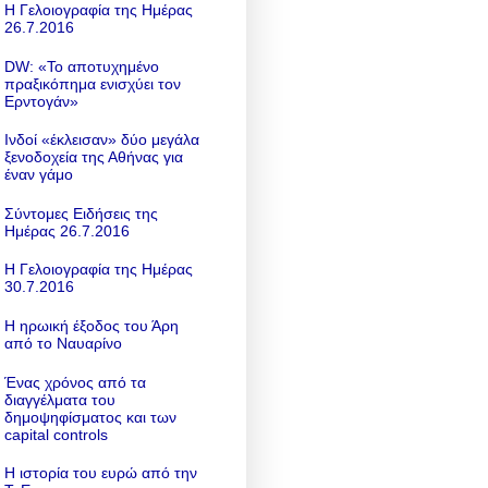
Η Γελοιογραφία της Ημέρας
26.7.2016
DW: «To αποτυχημένο
πραξικόπημα ενισχύει τον
Ερντογάν»
Ινδοί «έκλεισαν» δύο μεγάλα
ξενοδοχεία της Αθήνας για
έναν γάμο
Σύντομες Ειδήσεις της
Ημέρας 26.7.2016
Η Γελοιογραφία της Ημέρας
30.7.2016
Η ηρωική έξοδος του Άρη
από το Ναυαρίνο
Ένας χρόνος από τα
διαγγέλματα του
δημοψηφίσματος και των
capital controls
Η ιστορία του ευρώ από την