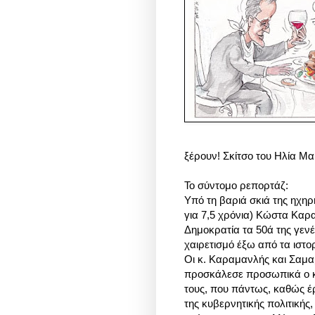
ξέρουν!
Σκίτσο του Ηλία Μ
Το σύντομο ρεπορτάζ:
Υπό τη βαριά σκιά της ηχ
για 7,5 χρόνια) Κώστα Καρ
Δημοκρατία τα 50ά της γεν
χαιρετισμό έξω από τα ιστο
Οι κ. Καραμανλής και Σαμ
προσκάλεσε προσωπικά ο κ.
τους, που πάντως, καθώς έρ
της κυβερνητικής πολιτικής,