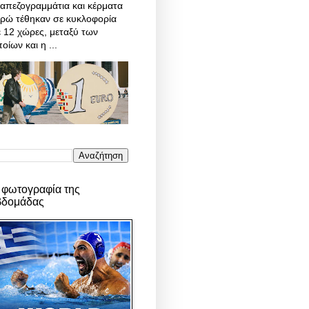
απεζογραμμάτια και κέρματα
υρώ τέθηκαν σε κυκλοφορία
 12 χώρες, μεταξύ των
οίων και η ...
 φωτογραφία της
βδομάδας