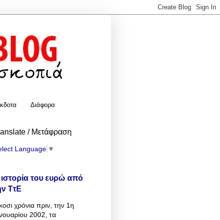
κδοτα
Διάφορα
ranslate / Μετάφραση
elect Language
▼
 ιστορία του ευρώ από
ην ΤτΕ
κοσι χρόνια πριν, την 1η
νουαρίου 2002, τα