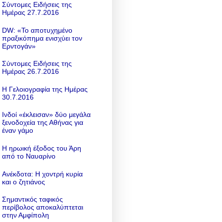
Σύντομες Ειδήσεις της
Ημέρας 27.7.2016
DW: «To αποτυχημένο
πραξικόπημα ενισχύει τον
Ερντογάν»
Σύντομες Ειδήσεις της
Ημέρας 26.7.2016
Η Γελοιογραφία της Ημέρας
30.7.2016
Ινδοί «έκλεισαν» δύο μεγάλα
ξενοδοχεία της Αθήνας για
έναν γάμο
Η ηρωική έξοδος του Άρη
από το Ναυαρίνο
Ανέκδοτα: Η χοντρή κυρία
και ο ζητιάνος
Σημαντικός ταφικός
περίβολος αποκαλύπτεται
στην Αμφίπολη