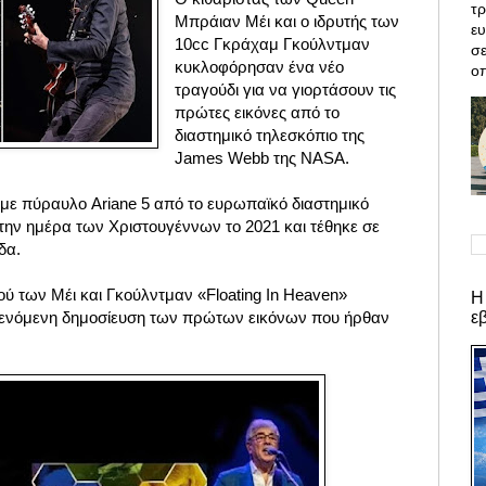
τρ
Μπράιαν Μέι και ο ιδρυτής των
ε
10cc Γκράχαμ Γκούλντμαν
σε
κυκλοφόρησαν ένα νέο
οπ
τραγούδι για να γιορτάσουν τις
πρώτες εικόνες από το
διαστημικό τηλεσκόπιο της
James Webb της NASA.
 με πύραυλο Ariane 5 από το ευρωπαϊκό διαστημικό
 την ημέρα των Χριστουγέννων το 2021 και τέθηκε σε
δα.
ύ των Μέι και Γκούλντμαν «Floating In Heaven»
Η
ε
ενόμενη δημοσίευση των πρώτων εικόνων που ήρθαν