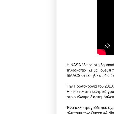
H NASA έδωσε στη δημοσιότη
τηλεσκόπιο Τζέιμς Γουέμπ π
SMACS 0723, ηλικίας 4,6 δ
Την Πρωτοχρονιά του 2019,
Horizons» στα κεντρικά γρ
στο ομώνυμο διαστημόπλοι
Ένα άλλο τραγούδι που σχετ
άλμπουμ των Queen «A Night