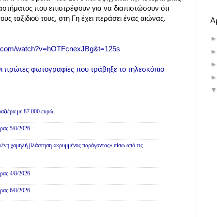
αστήματος που επιστρέφουν για να διαπιστώσουν ότι
τους ταξιδιού τους, στη Γη έχει περάσει ένας αιώνας.
Α
be.com/watch?v=hOTFcnexJBg&t=125s
ι πρώτες φωτογραφίες που τράβηξε το τηλεσκόπιο
αζιέρα με 87.000 ευρώ
ρας 5/8/2026
ένη χαμηλή βλάστηση «κρυμμένος παράγοντας» πίσω από τις
ρας 4/8/2026
ρας 6/8/2026