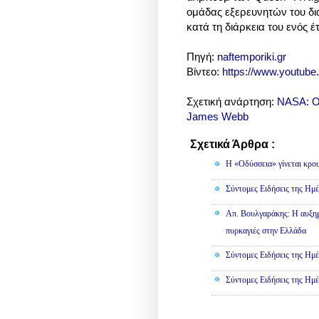
ομάδας εξερευνητών του δι
κατά τη διάρκεια του ενός έ
Πηγή:
naftemporiki.gr
Βίντεο:
https://www.youtu
Σχετική ανάρτηση:
NASA: Ο
James Webb
Σχετικά Άρθρα :
Κοινωνικά
Η «Οδύσσεια» γίνεται κρου
Σύντομες Ειδήσεις της Ημέ
Απ. Βουλγαράκης: Η αυξημ
πυρκαγιές στην Ελλάδα
Σύντομες Ειδήσεις της Ημέ
Σύντομες Ειδήσεις της Ημέ