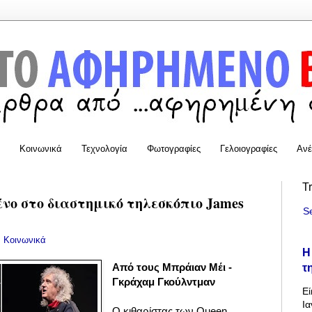
Κοινωνικά
Τεχνολογία
Φωτογραφίες
Γελοιογραφίες
Ανέ
T
νο στο διαστημικό τηλεσκόπιο James
S
:
Κοινωνικά
Η
τ
Από τους Μπράιαν Μέι -
Γκράχαμ Γκούλντμαν
Εί
Ια
Ο κιθαρίστας των Queen