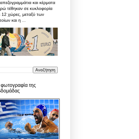
απεζογραμμάτια και κέρματα
υρώ τέθηκαν σε κυκλοφορία
 12 χώρες, μεταξύ των
οίων και η ...
 φωτογραφία της
βδομάδας