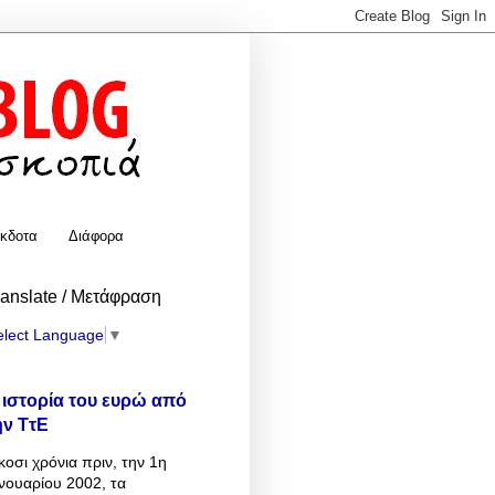
κδοτα
Διάφορα
ranslate / Μετάφραση
elect Language
▼
 ιστορία του ευρώ από
ην ΤτΕ
κοσι χρόνια πριν, την 1η
νουαρίου 2002, τα