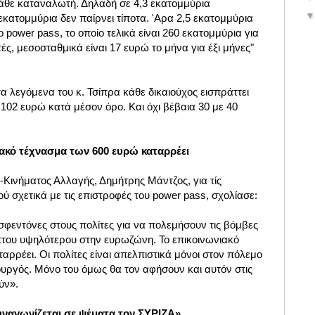
κάθε καταναλωτή. Δηλαδή σε 4,3 εκατομμύρια
κατομμύρια δεν παίρνει τίποτα. 'Αρα 2,5 εκατομμύρια
 power pass, το οποίο τελικά είναι 260 εκατομμύρια για
ς, μεσοσταθμικά είναι 17 ευρώ το μήνα για έξι μήνες"
α λεγόμενα του κ. Τσίπρα κάθε δικαιούχος εισπράττει
 102 ευρώ κατά μέσον όρο. Και όχι βέβαια
30 με 40
ιακό τέχνασμα των 600 ευρώ καταρρέει
ινήματος Αλλαγής, Δημήτρης Μάντζος, για τίς
 σχετικά με τις επιστροφές του power pass, σχολίασε:
σφεντόνες στους πολίτες για να πολεμήσουν τις βόμβες
του υψηλότερου στην ευρωζώνη. Το επικοινωνιακό
ρρέει. Οι πολίτες είναι απελπιστικά μόνοι στον πόλεμο
ργός. Μόνο του όμως θα τον αφήσουν και αυτόν στις
ύν».
αγωνίζεται σε ψέματα τον ΣΥΡΙΖΑ»