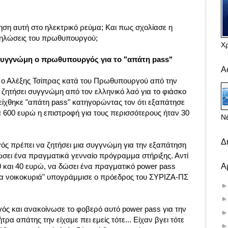
τηση αυτή στο
ηλεκτρικό ρεύμα
; Και π
ως σχολίασε η
 δηλώσεις του πρωθυπουργού;
Χ
 συγγνώμη ο πρωθυπουργός για το "απάτη pass"
Α
 ο Αλέξης Τσίπρας κατά του Πρωθυπουργού από την
 ζητήσει συγγνώμη από τον ελληνικό λαό για το φιάσκο
είχθηκε "απάτη pass" κατηγορώντας τον ότι εξαπάτησε
ια 600 ευρώ η επιστροφή για τους περισσότερους ήταν 30
Νέ
Δ
ός πρέπει να ζητήσει μια συγγνώμη για την εξαπάτηση
δώσει ένα πραγματικά γενναίο πρόγραμμα στήριξης. Αντί
Α
0 και 40 ευρώ, να δώσει ένα πραγματικό power pass
 τα νοικοκυριά" υπογράμμισε ο πρόεδρος του ΣΥΡΙΖΑ-ΠΣ
ς και ανακοίνωσε το φοβερό αυτό power pass για την
α απάτης την είχαμε πει εμείς τότε... Είχαν βγει τότε