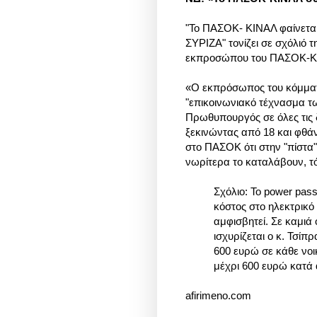
"To ΠΑΣΟΚ- ΚΙΝΑΛ φαίνετα
ΣΥΡΙΖΑ" τονίζει σε σχόλιό
εκπροσώπου του ΠΑΣΟΚ-ΚΙΝ
«Ο εκπρόσωπος του κόμματο
"επικοινωνιακό τέχνασμα τω
Πρωθυπουργός σε όλες τις δ
ξεκινώντας από 18 και φθά
στο ΠΑΣΟΚ ότι στην "πίστα
νωρίτερα το καταλάβουν, τόσ
Σχόλιο: Το
power pass 
κόστος στο ηλεκτρικό
αμφισβητεί. Σε καμιά
ισχυρίζεται ο κ. Τσίπρ
600 ευρώ σε κάθε νοι
μέχρι 600 ευρώ κατά 
afirimeno.com