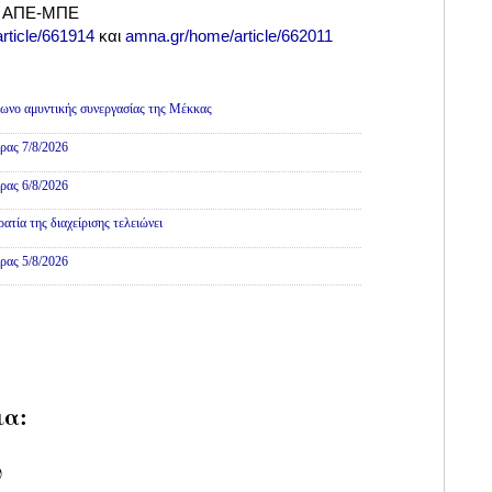
ό ΑΠΕ-ΜΠΕ
rticle/661914
και
amna.gr/home/article/662011
ωνο αμυντικής συνεργασίας της Μέκκας
ρας 7/8/2026
ρας 6/8/2026
τία της διαχείρισης τελειώνει
ρας 5/8/2026
ια:
υ