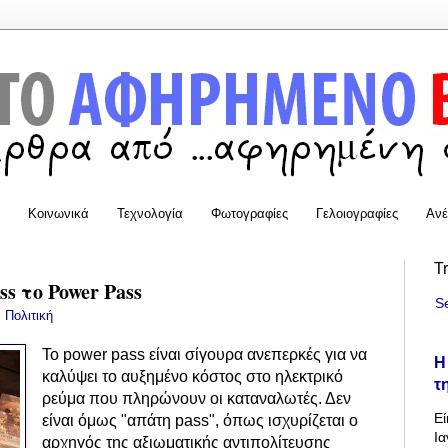
Κοινωνικά
Τεχνολογία
Φωτογραφίες
Γελοιογραφίες
Ανέ
T
s το Power Pass
S
:
Πολιτική
Το
power pass είναι σίγουρα ανεπερκές για να
Η
καλύψει το αυξημένο κόστος στο ηλεκτρικό
τ
ρεύμα που πληρώνουν οι
καταναλωτές
. Δεν
Εί
είναι όμως "απάτη pass", όπως ισχυρίζεται ο
Ια
αρχηγός της αξιωματικής αντιπολίτευσης