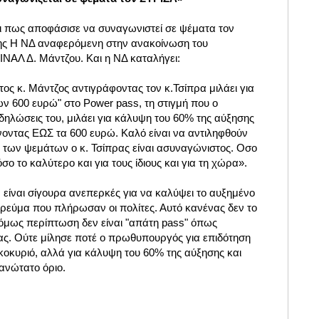
ι πως αποφάσισε να συναγωνιστεί σε ψέματα τον
 της Η ΝΔ αναφερόμενη στην ανακοίνωση του
ΑΛ Δ. Μάντζου. Και η ΝΔ καταλήγει:
ς κ. Μάντζος αντιγράφοντας τον κ.Τσίπρα μιλάει για
ν 600 ευρώ" στο Power pass, τη στιγμή που ο
ηλώσεις του, μιλάει για κάλυψη του 60% της αύξησης
νοντας ΕΩΣ τα 600 ευρώ. Καλό είναι να αντιληφθούν
" των ψεμάτων ο κ. Τσίπρας είναι ασυναγώνιστος. Οσο
ο το καλύτερο και για τους ίδιους και για τη χώρα».
είναι σίγουρα ανεπερκές για να καλύψει το αυξημένο
 ρεύμα που πλήρωσαν οι πολίτες. Αυτό κανένας δεν το
 όμως περίπτωση δεν είναι "απάτη pass" όπως
ας.
Ούτε μίλησε ποτέ ο πρωθυπουργός για επιδότηση
κοκυριό, αλλά για
κάλυψη του 60% της αύξησης και
ανώτατο όριο.