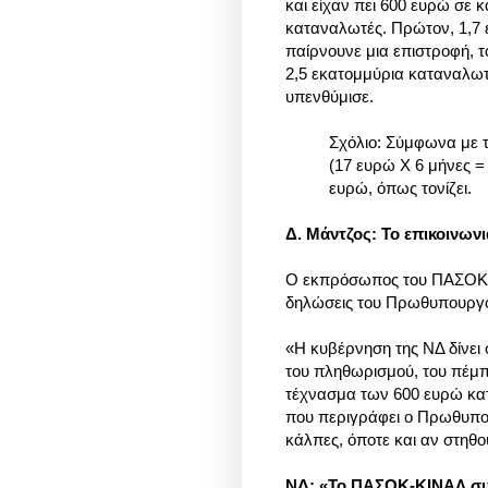
και είχαν πει 600 ευρώ σε 
καταναλωτές. Πρώτον, 1,7 ε
παίρνουνε μια επιστροφή, το
2,5 εκατομμύρια καταναλωτέ
υπενθύμισε.
Σχόλιο: Σύμφωνα με τ
(17 ευρώ Χ 6 μήνες =
ευρώ, όπως τονίζει.
Δ. Μάντζος: Το επικοινων
Ο εκπρόσωπος του ΠΑΣΟΚ-Κ
δηλώσεις του Πρωθυπουργού
«Η κυβέρνηση της ΝΔ δίνει 
του πληθωρισμού, του πέμπ
τέχνασμα των 600 ευρώ κατα
που περιγράφει ο Πρωθυπου
κάλπες, όποτε και αν στηθο
ΝΔ: «Το ΠΑΣΟΚ-ΚΙΝΑΛ συν