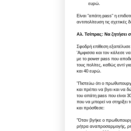
ευρώ.
Είναι
"απάτη pass" η επιδο
αντιπολίτευση τις σχετικές
Αλ. Τσίπρας: Να ζητήσει
Σφοδρή επίθεση εξαπέλυσε
'Αμφισσα και τον κάλεσε να
με το power pass που αποδ
τους πολίτες, καθώς αντί γ
και 40 ευρώ.
"Πιστεύω ότι ο πρωθυπουργ
και πρέπει να βγει και να 
του απάτη pass που είναι 3
που να μπορεί να στηρίξει
και πρόσθεσε:
"Όταν βγήκε ο πρωθυπουργό
ρήτρα αναπροσαρμογής, ρήτρ