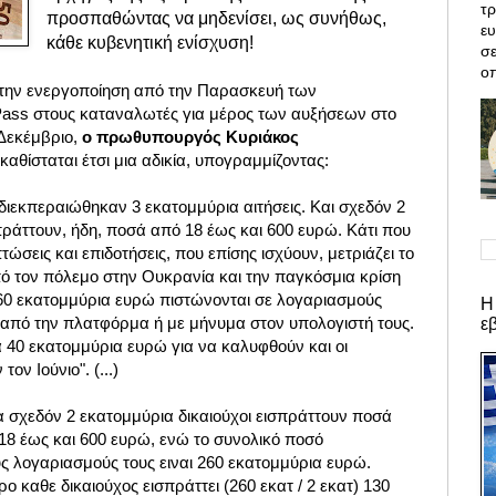
τρ
προσπαθώντας να μηδενίσει, ως συνήθως,
ε
κάθε κυβενητική ενίσχυση!
σε
οπ
 την ενεργοποίηση από την Παρασκευή των
ass στους καταναλωτές για μέρος των αυξήσεων στο
Δεκέμβριο,
ο πρωθυπουργός Κυριάκος
καθίσταται έτσι μια αδικία, υπογραμμίζοντας
:
διεκπεραιώθηκαν 3 εκατομμύρια αιτήσεις. Και σχεδόν 2
πράττουν, ήδη, ποσά από 18 έως και 600 ευρώ. Κάτι που
ώσεις και επιδοτήσεις, που επίσης ισχύουν, μετριάζει το
 τον πόλεμο στην Ουκρανία και την παγκόσμια κρίση
260 εκατομμύρια ευρώ πιστώνονται σε λογαριασμούς
Η
ι από την πλατφόρμα ή με μήνυμα στον υπολογιστή τους.
ε
40 εκατομμύρια ευρώ για να καλυφθούν και οι
ον Ιούνιο". (...)
ια
σχεδόν 2 εκατομμύρια δικαιούχοι εισπράττουν ποσά
18 έως και 600 ευρώ, ενώ το συνολικό ποσό
ς λογαριασμούς τους ειναι
260 εκατομμύρια ευρώ.
 καθε δικαιούχος εισπράττει (260 εκατ / 2 εκατ) 130