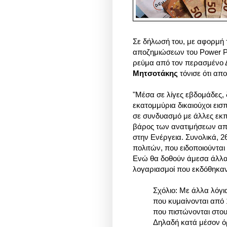
Σε δήλωσή του, με αφορμή
αποζημιώσεων του Power P
ρεύμα από τον περασμένο 
Μητσοτάκης
τόνισε
ότι απο
"
Μέσα σε λίγες εβδομάδες, 
εκατομμύρια δικαιούχοι εισ
σε συνδυασμό με άλλες εκπτ
βάρος των ανατιμήσεων από
στην Ενέργεια. Συνολικά, 
πολιτών, που ειδοποιούντα
Ενώ θα δοθούν άμεσα άλλα 
λογαριασμοί που εκδόθηκαν τ
Σχόλιο: Με άλλα λόγ
που κυμαίνονται από 
που
πιστώνονται στου
Δηλαδή κατά μέσον όρο