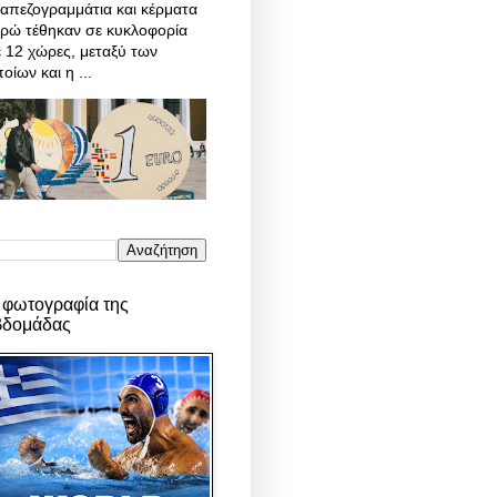
απεζογραμμάτια και κέρματα
υρώ τέθηκαν σε κυκλοφορία
 12 χώρες, μεταξύ των
οίων και η ...
 φωτογραφία της
βδομάδας