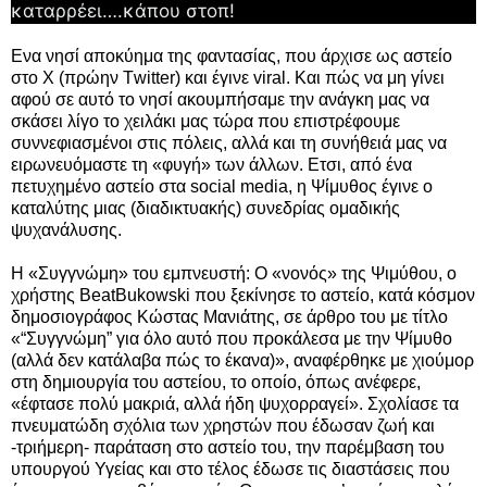
καταρρέει….κάπου στοπ!
Ενα νησί αποκύημα της φαντασίας, που άρχισε ως αστείο
στο X (πρώην Τwitter) και έγινε viral. Και πώς να μη γίνει
αφού σε αυτό το νησί ακουμπήσαμε την ανάγκη μας να
σκάσει λίγο το χειλάκι μας τώρα που επιστρέφουμε
συννεφιασμένοι στις πόλεις, αλλά και τη συνήθειά μας να
ειρωνευόμαστε τη «φυγή» των άλλων. Ετσι, από ένα
πετυχημένο αστείο στα social media, η Ψίμυθος έγινε ο
καταλύτης μιας (διαδικτυακής) συνεδρίας ομαδικής
ψυχανάλυσης.
H «Συγγνώμη» του εμπνευστή: Ο «νονός» της Ψιμύθου, ο
χρήστης BeatBukowski που ξεκίνησε το αστείο, κατά κόσμον
δημοσιογράφος Κώστας Μανιάτης, σε άρθρο του με τίτλο
«“Συγγνώμη” για όλο αυτό που προκάλεσα με την Ψίμυθο
(αλλά δεν κατάλαβα πώς το έκανα)», αναφέρθηκε με χιούμορ
στη δημιουργία του αστείου, το οποίο, όπως ανέφερε,
«έφτασε πολύ μακριά, αλλά ήδη ψυχορραγεί». Σχολίασε τα
πνευματώδη σχόλια των χρηστών που έδωσαν ζωή και
-τριήμερη- παράταση στο αστείο του, την παρέμβαση του
υπουργού Υγείας και στο τέλος έδωσε τις διαστάσεις που