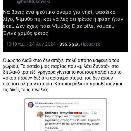
@beatBukowski
Να βρεις ένα ψεύτικο όνομα για νησί, φασέικο
λίγο, Ψίμυθο πχ, και να λες ότι φέτος η φάση ήταν
εκεί. Δεν έχεις πάει Ψίμυθο; Ε ρε φίλε, γαμαει.
Έγινε χαμός φετος
10:19 π.μ. · 24 Αυγ 2024
·
335,5 χιλ.
Προβολές
Όμως το Διαδίκτυο δεν απέχει πολύ από το καφενείο του
χωριού. Το αστείο μιας παρέας που «μιλάει δυνατά» στο
διπλανό τραπέζι γρήγορα γίνεται το κουτσομπολιό που το
«σκορπίζουν» δεξιά κι αριστερά άτομα που δεν έχουν
ακούσει όλη την ιστορία. Κάποιοι μάλιστα προσθέτουν και
τις δικές τους πινελιές.