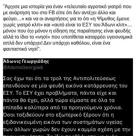
"Άρχισε μια ιστορία για έναν «τελευταίο αγροτικό γιατρό που
με ανάρτηση του στο FB είπε ότι δεν αντέχει άλλο και
φεύγει…» και να οι αναρτήσεις για το ότι «η Ψίμυθος έμεινε
χωρίς γιατρό κλπ» και «αυτό είναι το ΕΣΥ του Άδωνι κλπ»…
μόνον που όχι μόνον η είδηση της παραίτησης είναι ψευδής
αλλά το ίδιο το «νησί» που υποτίθεται καταρρέει υγειονομικά
απλά δεν υπάρχει! Δεν υπάρχει καθόλου, είναι ένα
φανταστικό νησί".
Άδωνις Γεωργιάδης
@AdonisGeorgiadi
Σας έχω πει ότι τα τρολ της Αντιπολιτεύσεως
επενδύουν σε μία ψευδή εικόνα κατάρρευσης του
ΕΣΥ. Το ΕΣΥ έχει προβλήματα, πάντα είχε και
πάντα θα έχει, αλλά τώρα είμαστε σε όλα τα
επίπεδα καλύτερα από τα προηγούμενα χρόνια.
Όσοι ταξιδεύουν στο εξωτερικό ξέρουν ότι η
εξιδανικευμένη εικόνα των συστημάτων υγείας
των άλλων χωρών δεν έχουν καμμία σχέση με την