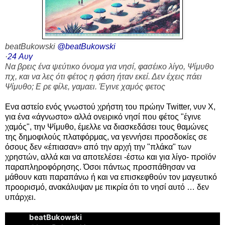
beatBukowski
@beatBukowski
·
24 Αυγ
Να βρεις ένα ψεύτικο όνομα για νησί, φασέικο λίγο, Ψίμυθο
πχ, και να λες ότι φέτος η φάση ήταν εκεί. Δεν έχεις πάει
Ψίμυθο; Ε ρε φίλε, γαμαει. Έγινε χαμός φετος
Ενα αστείο ενός γνωστού χρήστη του πρώην Twitter, νυν Χ,
για ένα «άγνωστο» αλλά ονειρικό νησί που φέτος "έγινε
χαμός", την Ψίμυθο, έμελλε να διασκεδάσει
τους θαμώνες
της δημοφιλούς πλατφόρμας, να γεννήσει προσδοκίες σε
όσους δεν «έπιασαν» από την αρχή την "πλάκα" των
χρηστών, αλλά και να αποτελέσει -έστω και για λίγο- προϊόν
παραπληροφόρησης. Όσοι πάντως προσπάθησαν να
μάθουν κατι παραπάνω ή και να επισκεφθούν τον μαγευτικό
προορισμό, ανακάλυψαν με πικρία ότι το νησί αυτό … δεν
υπάρχει.
beatBukowski