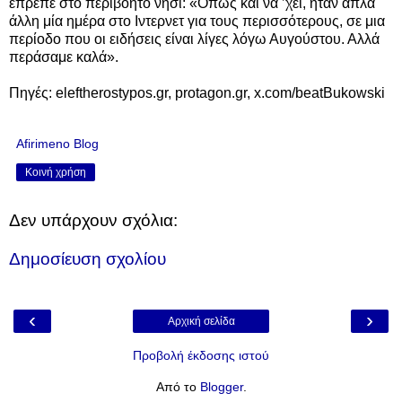
έπρεπε στο περιβόητο νησί: «Οπως και να ’χει, ήταν απλά
άλλη μία ημέρα στο Ιντερνετ για τους περισσότερους, σε μια
περίοδο που οι ειδήσεις είναι λίγες λόγω Αυγούστου. Αλλά
περάσαμε καλά».
Πηγές: eleftherostypos.gr, protagon.gr, x.com/beatBukowski
Afirimeno Blog
Κοινή χρήση
Δεν υπάρχουν σχόλια:
Δημοσίευση σχολίου
‹
›
Αρχική σελίδα
Προβολή έκδοσης ιστού
Από το
Blogger
.