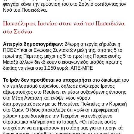
φεγγάρι κάνει την εμφάνισή του στο Σούνιο φωτίζοντας τον
Ναό του Ποσειδώνα.
Πανσέληνος Ιουνίου στον ναό του Ποσειδώνα
στο Σούνιο
Απεργία δημοσιογράφων:
24ωρη απεργία κήρυξαν η
ΠΟΕΣΥ και οι Ενώσεις Συντακτών μέλη της, από τις 5 το
πρωί της Πέμπτης, μέχρι τις 5 το πρωί της Παρασκευής.
Μεταξύ άλλων διεκδικούν ο εισαγωγικός μισθός πρώτης
διετίας να είναι στα 1.250 ευρώ. ΑΠΕ-ΜΠΕ
Το Ιράν δεν προτίθεται να υποχωρήσει
στο δικαίωμά του
για εμπλουτισμό ουρανίου, δήλωσε ανώτερος Ιρανός
αξιωματούχος στο Reuters, εν μέσω αυξανόμενης έντασης
στη Μέση Ανατολή και ενόψει νέου γύρου
διαπραγματεύσεων με τις Ηνωμένες Πολιτείες την Κυριακή
στο Ομάν. Ο ίδιος αποκάλυψε ότι «φιλική περιφερειακή
χώρα» προειδοποίησε την Τεχεράνη για ενδεχόμενο
στρατιωτικό πλήγμα από το Ισραήλ. «Οι πιέσεις αυτές
στοχεύουν να επηρεάσουν τη στάση μας για τα πυρηνικά
δικαιώματα», πρόσθεσε, αναφερόμενος στις επικείμενες