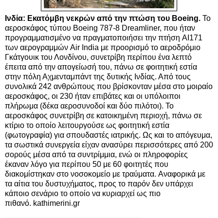
Ινδία: Εκατόμβη νεκρών από την πτώση του Boeing.
Το
αεροσκάφος τύπου Boeing 787-8 Dreamliner, που ήταν
προγραμματισμένο να πραγματοποιήσει την πτήση AI171
των αερογραμμών Air India με προορισμό το αεροδρόμιο
Γκάτγουικ του Λονδίνου, συνετρίβη περίπου ένα λεπτό
έπειτα από την απογείωσή του, πάνω σε φοιτητική εστία
στην πόλη Αχμενταμπάντ της δυτικής Ινδίας.
Από τους
συνολικά 242 ανθρώπους που βρίσκονταν μέσα στο μοιραίο
αεροσκάφος, οι 230 ήταν επιβάτες και οι υπόλοιποι
πλήρωμα (δέκα αεροσυνοδοί και δύο πιλότοι).
Το
αεροσκάφος συνετρίβη σε κατοικημένη περιοχή, πάνω σε
κτίριο το οποίο λειτουργούσε ως φοιτητική εστία
(φωτογραφία) για σπουδαστές ιατρικής. Ως και το απόγευμα,
τα σωστικά συνεργεία είχαν ανασύρει περισσότερες από 200
σορούς μέσα από τα συντρίμμια, ενώ οι πληροφορίες
έκαναν λόγο για περίπου 50 με 60 φοιτητές που
διακομίστηκαν στο νοσοκομείο με τραύματα.
Αναφορικά με
τα αίτια του δυστυχήματος, προς το παρόν δεν υπάρχει
κάποιο σενάριο το οποίο να κυριαρχεί ως πιο
πιθανό.
kathimerini.gr