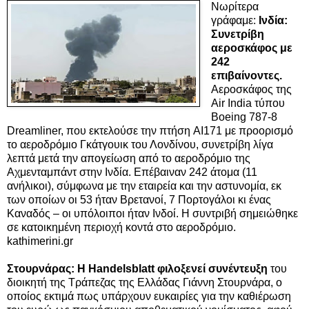
Νωρίτερα
γράφαμε:
Ινδία:
Συνετρίβη
αεροσκάφος με
242
επιβαίνοντες.
Αεροσκάφος της
Air India τύπου
Boeing 787-8
Dreamliner, που εκτελούσε την πτήση AI171 με προορισμό
το αεροδρόμιο Γκάτγουικ του Λονδίνου, συνετρίβη λίγα
λεπτά μετά την απογείωση από το αεροδρόμιο της
Αχμενταμπάντ στην
Ινδία. Επέβαιναν 242 άτομα
(11
ανήλικοι), σύμφωνα με την εταιρεία και την αστυνομία, εκ
των οποίων οι 53 ήταν Βρετανοί, 7 Πορτογάλοι κι ένας
Καναδός – οι υπόλοιποι ήταν Ινδοί. Η συντριβή σημειώθηκε
σε κατοικημένη περιοχή κοντά στο αεροδρόμιο.
kathimerini.gr
Στουρνάρας: H Handelsblatt φιλοξενεί συνέντευξη
του
διοικητή της Τράπεζας της Ελλάδας Γιάννη Στουρνάρα, ο
οποίος εκτιμά πως υπάρχουν ευκαιρίες για την καθιέρωση