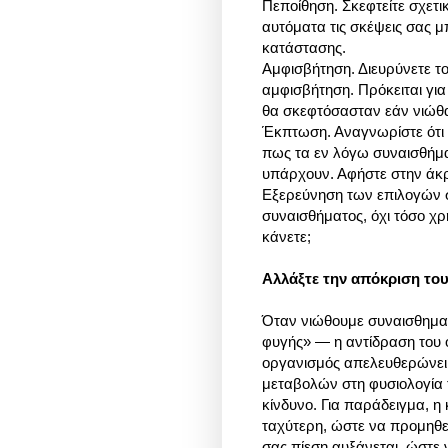
Πεποίθηση. Σκεφτείτε σχετικ
αυτόματα τις σκέψεις σας μ
κατάστασης.
Αμφισβήτηση. Διευρύνετε το
αμφισβήτηση. Πρόκειται για 
θα σκεφτόσασταν εάν νιώθα
Έκπτωση. Αναγνωρίστε ότι 
πως τα εν λόγω συναισθήματ
υπάρχουν. Αφήστε στην άκρ
Εξερεύνηση των επιλογών σα
συναισθήματος, όχι τόσο χρ
κάνετε;
Αλλάξτε την απόκριση το
Όταν νιώθουμε συναισθηματ
φυγής» — η αντίδραση του 
οργανισμός απελευθερώνει
μεταβολών στη φυσιολογία 
κίνδυνο. Για παράδειγμα, η
ταχύτερη, ώστε να προμηθεύ
σας πίεση αυξάνεται, ώστε 