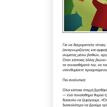
Για να διαχειριστείτε τέτοι
(αναγνωρίζοντας και αμφισβ
σώματος μέσω βαθιών, αρ
Όταν κάποιος άλλος βιώνει
τα συναισθήματά του, να το
υπενθυμίσετε προηγούμενες
Πιο αναλυτικά:
Oλοι κάποια στιγμή βρεθή
— ένα συναίσθημα θυμού ή σ
δύσκολο να ξεφύγουμε. «Ότ
δυσκολότερο να βρούμε τρόπ