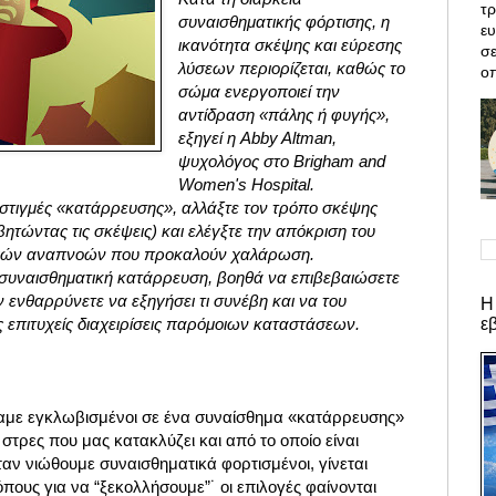
τρ
συναισθηματικής φόρτισης, η
ε
ικανότητα σκέψης και εύρεσης
σε
λύσεων περιορίζεται, καθώς το
οπ
σώμα ενεργοποιεί την
αντίδραση «πάλης ή φυγής»,
εξηγεί η Abby Altman,
ψυχολόγος στο Brigham and
Women's Hospital.
ες στιγμές «κατάρρευσης», αλλάξτε τον τρόπο σκέψης
ητώντας τις σκέψεις) και ελέγξτε την απόκριση του
γών αναπνοών που προκαλούν χαλάρωση.
 συναισθηματική κατάρρευση, βοηθά να επιβεβαιώσετε
ν ενθαρρύνετε να εξηγήσει τι συνέβη και να του
Η
ε
 επιτυχείς διαχειρίσεις παρόμοιων καταστάσεων.
καμε εγκλωβισμένοι σε ένα συναίσθημα «κατάρρευσης»
τρες που μας κατακλύζει και από το οποίο είναι
αν νιώθουμε συναισθηματικά φορτισμένοι, γίνεται
ους για να “ξεκολλήσουμε”˙ οι επιλογές φαίνονται