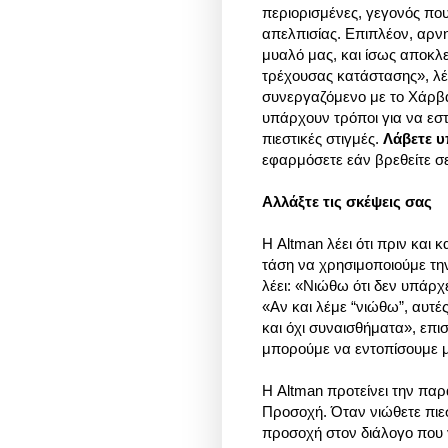
περιορισμένες, γεγονός πο
απελπισίας. Επιπλέον, αρν
μυαλό μας, και ίσως αποκλ
τρέχουσας κατάστασης», λέ
συνεργαζόμενο με το Χάρβα
υπάρχουν τρόποι για να εσ
πιεστικές στιγμές.
Λάβετε 
εφαρμόσετε εάν βρεθείτε σε 
Αλλάξτε τις σκέψεις σας
Η Altman λέει ότι πριν και 
τάση να χρησιμοποιούμε τη
λέει: «Νιώθω ότι δεν υπάρχε
«Αν και λέμε “νιώθω”, αυτέ
και όχι συναισθήματα», επι
μπορούμε να εντοπίσουμε μ
Η Altman προτείνει την πα
Προσοχή. Όταν νιώθετε πιε
προσοχή στον διάλογο που γ