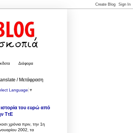
κδοτα
Διάφορα
ranslate / Μετάφραση
elect Language
▼
 ιστορία του ευρώ από
ην ΤτΕ
κοσι χρόνια πριν, την 1η
νουαρίου 2002, τα