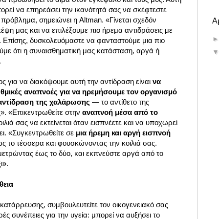
ορεί να επηρεάσει την ικανότητά σας να σκέφτεστε
 πρόβλημα, σημειώνει η Altman. «Γίνεται σχεδόν
Α
έψη μας και να επιλέξουμε πιο ήρεμα αντιδράσεις με
. Επίσης, δυσκολευόμαστε να φανταστούμε μια πιο
ύμε ότι η συναισθηματική μας κατάσταση, αργά ή
.
πος για να διακόψουμε αυτή την αντίδραση είναι
να
υθμικές αναπνοές για να ηρεμήσουμε τον οργανισμό
 αντίδραση της χαλάρωσης
— το αντίθετο της
». «Επικεντρωθείτε στην
αναπνοή μέσα από το
οιλιά σας να εκτείνεται όταν εισπνέετε και να υποχωρεί
ει. «Συγκεντρωθείτε σε
μια ήρεμη και αργή εισπνοή
ως το τέσσερα και φουσκώνοντας την κοιλιά σας.
μετρώντας έως το δύο, και εκπνεύστε αργά από το
ι».
θεια
 κατάρρευσης, συμβουλευτείτε τον οικογενειακό σας
ρές συνέπειες για την υγεία: μπορεί να αυξήσει το