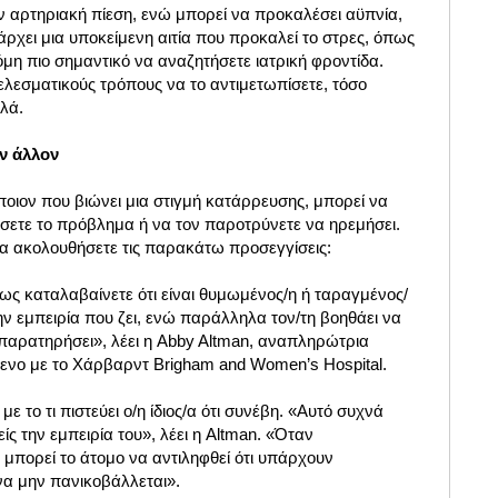
ν αρτηριακή πίεση, ενώ μπορεί να προκαλέσει αϋπνία,
ρχει μια υποκείμενη αιτία που προκαλεί το στρες, όπως
όμη πιο σημαντικό να αναζητήσετε ιατρική φροντίδα.
λεσματικούς τρόπους να το αντιμετωπίσετε, τόσο
λά.
ν άλλον
οιον που βιώνει μια στιγμή κατάρρευσης, μπορεί να
ύσετε το πρόβλημα ή να τον παροτρύνετε να ηρεμήσει.
να ακολουθήσετε τις παρακάτω προσεγγίσεις:
πως καταλαβαίνετε ότι είναι θυμωμένος/η ή ταραγμένος/
ην εμπειρία που ζει, ενώ παράλληλα τον/τη βοηθάει να
 παρατηρήσει», λέει η Abby Altman, αναπληρώτρια
νο με το Χάρβαρντ Brigham and Women’s Hospital.
ε το τι πιστεύει ο/η ίδιος/α ότι συνέβη. «Αυτό συχνά
ίς την εμπειρία του», λέει η Altman. «Όταν
μπορεί το άτομο να αντιληφθεί ότι υπάρχουν
να μην πανικοβάλλεται».