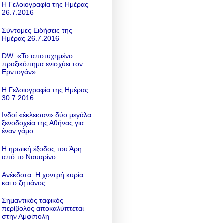
Η Γελοιογραφία της Ημέρας
26.7.2016
Σύντομες Ειδήσεις της
Ημέρας 26.7.2016
DW: «To αποτυχημένο
πραξικόπημα ενισχύει τον
Ερντογάν»
Η Γελοιογραφία της Ημέρας
30.7.2016
Ινδοί «έκλεισαν» δύο μεγάλα
ξενοδοχεία της Αθήνας για
έναν γάμο
Η ηρωική έξοδος του Άρη
από το Ναυαρίνο
Ανέκδοτα: Η χοντρή κυρία
και ο ζητιάνος
Σημαντικός ταφικός
περίβολος αποκαλύπτεται
στην Αμφίπολη