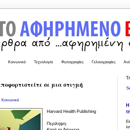
Κοινωνικά
Τεχνολογία
Φωτογραφίες
Γελοιογραφίες
Ανέ
T
αποφορτιστείτε σε μια στιγμή
S
:
Κοινωνικά
Η
τ
Harvard Health Publishing
Εί
Περίληψη:
Ια
Κατά τη διάρκεια