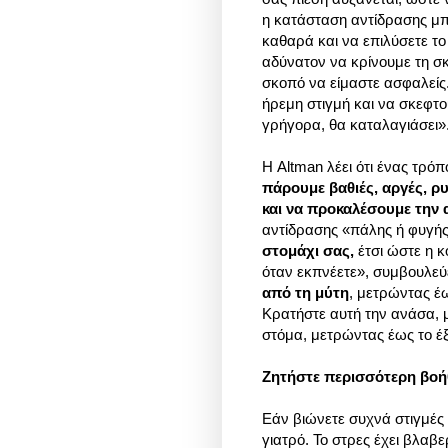
η κατάσταση αντίδρασης μπ
καθαρά και να επιλύσετε το
αδύνατον να κρίνουμε τη σκ
σκοπό να είμαστε ασφαλείς
ήρεμη στιγμή και να σκεφτο
γρήγορα, θα καταλαγιάσει»
Η Altman λέει ότι ένας τρό
πάρουμε βαθιές, αργές, ρ
και να προκαλέσουμε την
αντίδρασης «πάλης ή φυγής
στομάχι σας,
έτσι ώστε η κ
όταν εκπνέετε», συμβουλεύ
από τη μύτη
, μετρώντας έ
Κρατήστε αυτή την ανάσα, 
στόμα, μετρώντας έως το έξ
Ζητήστε περισσότερη βοή
Εάν βιώνετε συχνά στιγμές
γιατρό. Το στρες έχει βλαβε