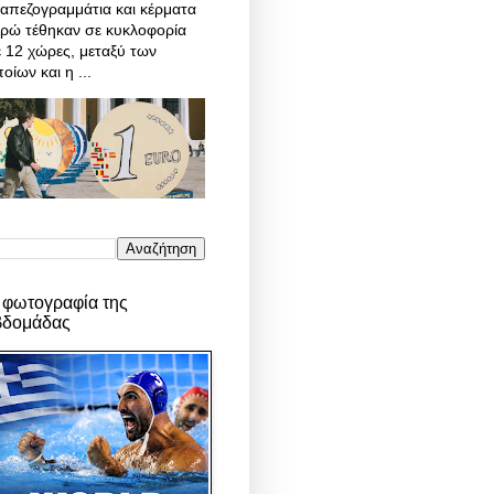
απεζογραμμάτια και κέρματα
υρώ τέθηκαν σε κυκλοφορία
 12 χώρες, μεταξύ των
οίων και η ...
 φωτογραφία της
βδομάδας