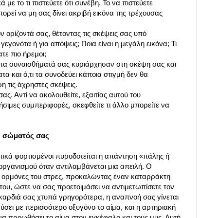
ά με το τι πιστεύετε ότι συνέβη. Το να πιστεύετε
πορεί να μη σας δίνει ακριβή εικόνα της τρέχουσας
ν ορίζοντά σας, θέτοντας τις σκέψεις σας υπό
γεγονότα ή για απόψεις; Ποια είναι η μεγάλη εικόνα; Τι
τε πιο ήρεμοι;
τα συναισθήματά σας κυριάρχησαν στη σκέψη σας και
α και ό,τι τα συνοδεύει κάποια στιγμή δεν θα
η τις άχρηστες σκέψεις.
ς. Αντί να ακολουθείτε, εξαιτίας αυτού του
ήσιμες συμπεριφορές, σκεφθείτε τι άλλο μπορείτε να
υ σώματός σας
ικά φορτισμένοι πυροδοτείται η απάντηση «πάλης ή
οργανισμού όταν αντιλαμβάνεται μια απειλή. Ο
 ορμόνες του στρες, προκαλώντας έναν καταρράκτη
του, ώστε να σας προετοιμάσει να αντιμετωπίσετε τον
 καρδιά σας χτυπά γρηγορότερα, η αναπνοή σας γίνεται
σει με περισσότερο οξυγόνο το αίμα, και η αρτηριακή
να προωθήσει το αίμα στον εγκέφαλο και τους μυς. Αυτή