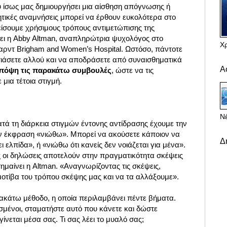
υ ίσως μας δημιουργήσει μια αίσθηση απόγνωσης ή
ητικές αναμνήσεις μπορεί να έρθουν ευκολότερα στο
είσουμε χρήσιμους τρόπους αντιμετώπισης της
ει η Abby Altman, αναπληρώτρια ψυχολόγος στο
Χ
ρντ Brigham and Women’s Hospital. Ωστόσο, πάντοτε
τιάσετε αλλού και να αποδράσετε από συναισθηματικά
Α
υπόψη τις παρακάτω συμβουλές
, ώστε να τις
μια τέτοια στιγμή.
Νέ
κατά τη διάρκεια στιγμών έντονης αντίδρασης έχουμε την
ν έκφραση «νιώθω». Μπορεί να ακούσετε κάποιον να
Δ
ι ελπίδα», ή «νιώθω ότι κανείς δεν νοιάζεται για μένα».
ς οι δηλώσεις αποτελούν στην πραγματικότητα σκέψεις
σημαίνει η Altman. «Αναγνωρίζοντας τις σκέψεις,
οτίβα του τρόπου σκέψης μας και να τα αλλάξουμε».
ρακάτω μέθοδο, η οποία περιλαμβάνει πέντε βήματα.
σμένοι, σταματήστε αυτό που κάνετε και δώστε
ίνεται μέσα σας. Τι σας λέει το μυαλό σας;