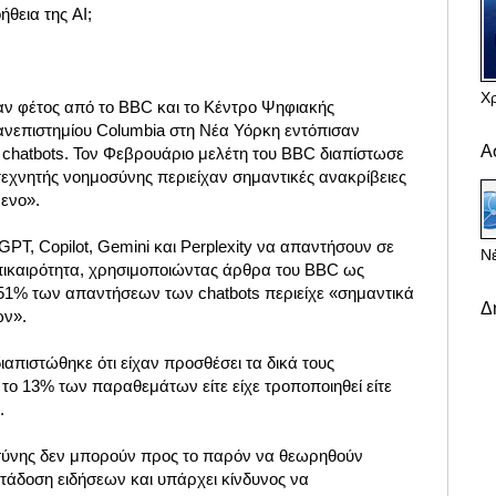
ήθεια της AI;
Χ
αν φέτος από το BBC και το Κέντρο Ψηφιακής
νεπιστημίου Columbia στη Νέα Υόρκη εντόπισαν
Α
Ι chatbots. Τον Φεβρουάριο μελέτη του BBC διαπίστωσε
τεχνητής νοημοσύνης περιείχαν σημαντικές ανακρίβειες
ενο».
PT, Copilot, Gemini και Perplexity να απαντήσουν σε
Νέ
επικαιρότητα, χρησιμοποιώντας άρθρα του BBC ως
ο 51% των απαντήσεων των chatbots περιείχε «σημαντικά
Δ
ών».
απιστώθηκε ότι είχαν προσθέσει τα δικά τους
το 13% των παραθεμάτων είτε είχε τροποποιηθεί είτε
.
οσύνης δεν μπορούν προς το παρόν να θεωρηθούν
μετάδοση ειδήσεων και υπάρχει κίνδυνος να