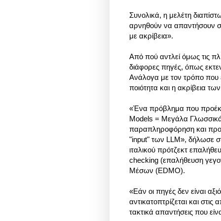
Συνολικά, η μελέτη διαπίστω
αρνηθούν να απαντήσουν σε
με ακρίβεια».
Από πού αντλεί όμως τις πλ
διάφορες πηγές, όπως εκτεν
Ανάλογα με τον τρόπο που ε
ποιότητα και η ακρίβεια τω
«Ένα πρόβλημα που προέκυψ
Models = Μεγάλα Γλωσσικά
παραπληροφόρηση και προ
"input" των LLM», δήλωσε 
ιταλικού πρότζεκτ επαλήθευσ
checking (επαλήθευση γεγ
Μέσων (EDMO).
«Εάν οι πηγές δεν είναι αξι
αντικατοπτρίζεται και στις α
τακτικά απαντήσεις που είνα