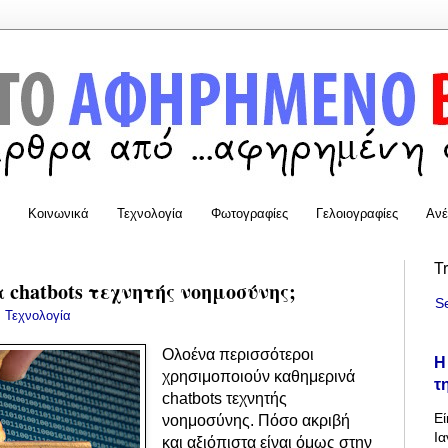
Κοινωνικά
Τεχνολογία
Φωτογραφίες
Γελοιογραφίες
Ανέ
T
 chatbots τεχνητής νοημοσύνης;
S
:
Τεχνολογία
Ολοένα περισσότεροι
Η
χρησιμοποιούν καθημερινά
τ
chatbots τεχνητής
Εί
νοημοσύνης. Πόσο ακριβή
Ια
και αξιόπιστα είναι όμως στην