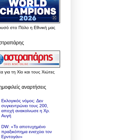
ρυσό στο Πόλο η Εθνική μας
στραπάρης
α για τη Χίο και τους Χιώτες
ημοφιλείς αναρτήσεις
Εκλογικός νόμος: Δεν
συγκεντρώνει τους 200,
αποχή ανακοίνωσε η Χρ.
Αυγή
DW: «To αποτυχημένο
πραξικόπημα ενισχύει τον
Ερντογάν»