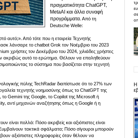
τρ
πραγματικότητα ChatGPT,
ε
ΜetaAI και άλλα συναφή
σε
προγράμματα.
Από τη
οπ
Deutsche Welle:
τό αυτό;». Από τότε που η εταιρεία Τεχνητής
ασκ λάνσαρε το chatbot Grok τον Νοέμβριο του 2023
emium χρήστες τον Δεκέμβριο του 2024, χιλιάδες χρήστες
ουν ακριβώς αυτό το ερώτημα. Θέλουν να επαληθεύουν
ιμοποιώντας το σύστημα που βασίζεται στην τεχνητή
νολογικής πύλης TechRadar διαπίστωσε ότι το 27% των
Η
ε
ργαλεία τεχνητής νοημοσύνης όπως το ChatGPT της
 το Gemini της Google, το Copilot της Microsoft ή
ity, αντί μηχανών αναζήτησης όπως η Google ή η
ν είναι πολλά: Πόσο ακριβείς και αξιόπιστες είναι
; Συμβαίνουν τακτικά σφάλματα; Πόσο σίγουροι μπορούν
 λάβουν αξιόπιστες πληροφορίες όταν θέλουν να