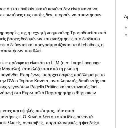
σε ότι τα chatbots «κατά κανόνα δεν είναι ικανά να
 ερωτήσεις στις οποίες δεν μπορούν να απαντήσουν
Α
ηροφορίες της η τεχνητή νοημοσύνη; Τροφοδοτείται από
είς βάσεις δεδομένων και αναζητήσεις στο διαδίκτυο.
κπαιδεύονται και προγραμματίζονται τα ΑΙ chatbots, η
ν απαντήσων ποικίλλει.
ε πρόσφατα είναι ότι τα LLM (σ.σ. Large Language
 Μοντέλα) κατακλύζονται από τη ρωσική
παγάνδα. Επομένως, υπάρχει σαφώς πρόβλημα με το
στην DW ο Τομάσο Κανέτα, αναπληρωτής διευθυντής του
ης γεγονότων Pagella Politica και συντονιστής fact-
ονότων) στο Ευρωπαϊκό Παρατηρητήριο Ψηφιακών
όπιστες και υψηλής ποιότητας, τότε αυτό
παντήσεις». Ο Κανέτα λέει ότι ο και ίδιος συναντά
ι «ελλιπείς, ανακριβείς, παραπλανητικές ή ψευδείς».