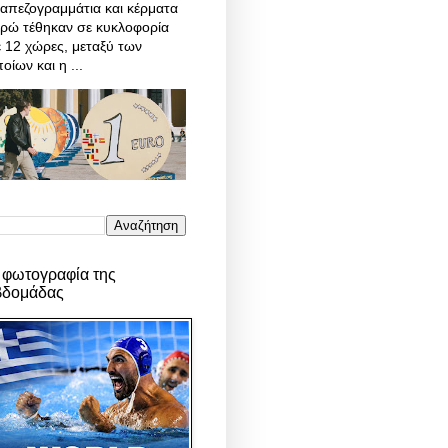
απεζογραμμάτια και κέρματα
υρώ τέθηκαν σε κυκλοφορία
 12 χώρες, μεταξύ των
οίων και η ...
 φωτογραφία της
βδομάδας