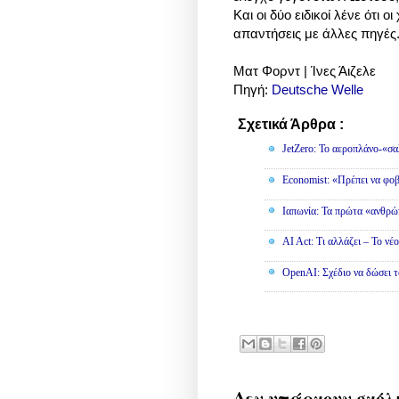
Και οι δύο ειδικοί λένε ότι
απαντήσεις με άλλες πηγές
Ματ Φορντ | Ίνες Άιζελε
Πηγή:
Deutsche Welle
Σχετικά Άρθρα :
Τεχνολογία
JetZero: Το αεροπλάνο-«σα
Economist: «Πρέπει να φο
Ιαπωνία: Τα πρώτα «ανθρώπ
AI Act: Τι αλλάζει – Το νέ
OpenAI: Σχέδιο να δώσει 
Δεν υπάρχουν σχόλ