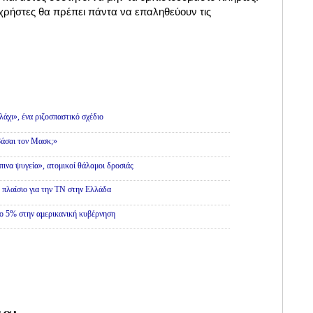
 οι χρήστες θα πρέπει πάντα να επαληθεύουν τις
.
λάχι», ένα ριζοσπαστικό σχέδιο
βάσαι τον Μασκ;»
ινα ψυγεία», ατομικοί θάλαμοι δροσιάς
ο πλαίσιο για την ΤΝ στην Ελλάδα
το 5% στην αμερικανική κυβέρνηση
ια: