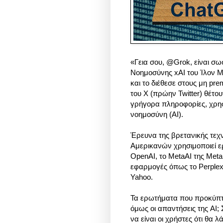
«Γεια σου, @Grok, είναι σωσ
Νοημοσύνης xAI του Ίλον Μ
και το διέθεσε στους μη pr
του X (πρώην Twitter) θέτ
γρήγορα πληροφορίες, χρησ
νοημοσύνη (AI).
Έρευνα της βρετανικής τεχ
Αμερικανών χρησιμοποιεί ε
OpenAI, το MetaAI της Meta,
εφαρμογές όπως το Perplex
Yahoo.
Τα ερωτήματα που προκύπτου
όμως οι απαντήσεις της AI
να είναι οι χρήστες ότι θα