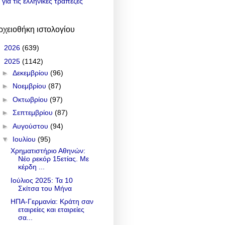
για τις ελληνικές τράπεζες
ρχειοθήκη ιστολογίου
►
2026
(639)
▼
2025
(1142)
►
Δεκεμβρίου
(96)
►
Νοεμβρίου
(87)
►
Οκτωβρίου
(97)
►
Σεπτεμβρίου
(87)
►
Αυγούστου
(94)
▼
Ιουλίου
(95)
Χρηματιστήριο Αθηνών:
Νέο ρεκόρ 15ετίας. Με
κέρδη ...
Ιούλιος 2025: Τα 10
Σκίτσα του Μήνα
ΗΠΑ-Γερμανία: Κράτη σαν
εταιρείες και εταιρείες
σα...