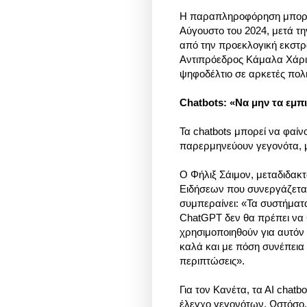
Η παραπληροφόρηση μπορεί 
Αύγουστο του 2024, μετά 
από την προεκλογική εκστρα
Αντιπρόεδρος Κάμαλα Χάρις
ψηφοδέλτιο σε αρκετές πολι
Chatbots: «Να μην τα εμ
Τα chatbots μπορεί να φαίν
παρερμηνεύουν γεγονότα, 
Ο Φήλιξ Σάιμον, μεταδιδακ
Ειδήσεων που συνεργάζεται 
συμπεραίνει: «Τα συστήματα
ChatGPT δεν θα πρέπει να 
χρησιμοποιηθούν για αυτόν 
καλά και με πόση συνέπεια 
περιπτώσεις».
Για τον Κανέτα, τα ΑΙ chat
έλεγχο γεγονότων. Ωστόσο,