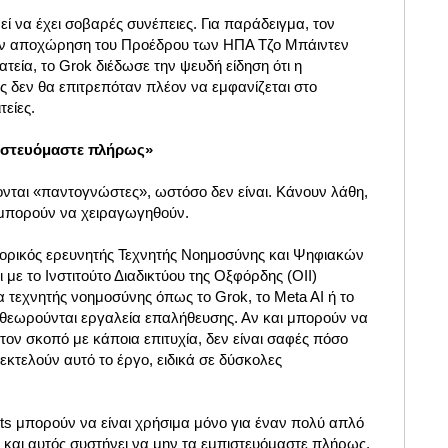
να έχει σοβαρές συνέπειες. Για παράδειγμα, τον
την αποχώρηση του Προέδρου των ΗΠΑ Τζο Μπάιντεν
τεία, το Grok διέδωσε την ψευδή είδηση ότι η
 δεν θα επιτρεπόταν πλέον να εμφανίζεται στο
τείες.
πιστευόμαστε πλήρως»
ονται «παντογνώστες», ωστόσο δεν είναι. Κάνουν λάθη,
μπορούν να χειραγωγηθούν.
τορικός ερευνητής Τεχνητής Νοημοσύνης και Ψηφιακών
με το Ινστιτούτο Διαδικτύου της Οξφόρδης (OII)
 τεχνητής νοημοσύνης όπως το Grok, το Meta AI ή το
θεωρούνται εργαλεία επαλήθευσης. Αν και μπορούν να
τον σκοπό με κάποια επιτυχία, δεν είναι σαφές πόσο
εκτελούν αυτό το έργο, ειδικά σε δύσκολες
bots μπορούν να είναι χρήσιμα μόνο για έναν πολύ απλό
 και αυτός συστήνει να μην τα εμπιστευόμαστε πλήρως.