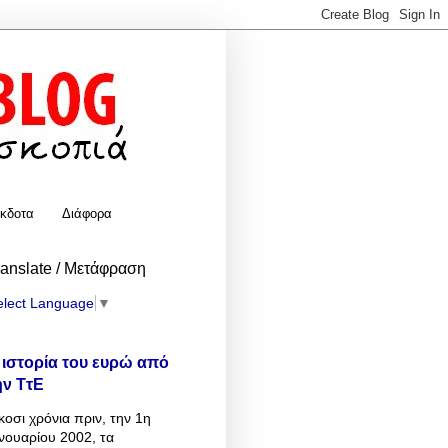
κδοτα
Διάφορα
ranslate / Μετάφραση
elect Language
▼
 ιστορία του ευρώ από
ην ΤτΕ
κοσι χρόνια πριν, την 1η
νουαρίου 2002, τα