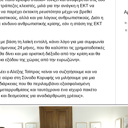
 τράπεζες κλειστές, μιλά για την ανάγκη η ΕΚΤ να
ι να παρέχει έκτακτη ρευστότητα μέχρι να βρεθεί
Α
αστικούς, αλλά και για λόγους ανθρωπιστικούς. Διότι η
 κίνδυνο ανθρωπιστικής κρίσης, εάν η στάση της ΕΚΤ
ι με βάση τη λαϊκή εντολή, κάνει λόγο για μια συμφωνία
επόμενους 24 μήνες, που θα καλύπτει τις χρηματοδοτικές
 δίνει και μια οριστική διέξοδο από την κρίση και θα
ρια εξόδου της χώρας από την ευρωζώνη».
ει ο Αλέξης Τσίπρας «είναι να συζητήσουμε και να
ε αύριο στη Σύνοδο Κορυφής να μιλήσουμε για μια
ιάρκειας που θα περιλαμβάνει εξασφαλισμένη
 μεταρρυθμίσεις και ταυτόχρονα ένα ισχυρό πακέτο
και δεσμεύσεις για αναδιάρθρωση χρέους».