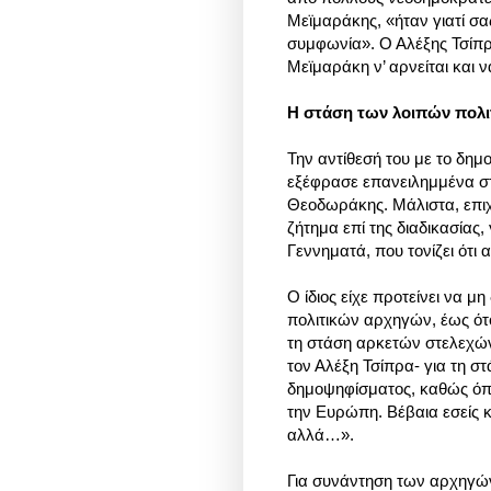
Μεϊμαράκης, «ήταν γιατί σα
συμφωνία». Ο Αλέξης Τσίπρα
Μεϊμαράκη ν’ αρνείται και 
Η στάση των λοιπών πολ
Την αντίθεσή του με το δημ
εξέφρασε επανειλημμένα στ
Θεοδωράκης. Μάλιστα, επιχε
ζήτημα επί της διαδικασία
Γεννηματά, που τονίζει ότι α
Ο ίδιος είχε προτείνει να 
πολιτικών αρχηγών, έως ότο
τη στάση αρκετών στελεχών
τον Αλέξη Τσίπρα- για τη σ
δημοψηφίσματος, καθώς όπω
την Ευρώπη. Βέβαια εσείς κ
αλλά…».
Για συνάντηση των αρχηγών 