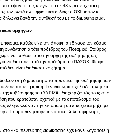
ς πίστεψαν, όπως κι εγώ, ότι σε 48 ώρες έρχεται η
ς τον ρωτά αν ψήφισε και ο ίδιος το ΟΧΙ με τον κ.
να δηλώνει ξανά την αντίθεσή του με το δημοψήφισμα.
ιτικών αρχηγών
οψήφισμα, καθώς είχε την άποψη ότι δίχασε τον κόσμο,
η συνάντηση ο τότε πρόεδρος του Ποταμιού, Σταύρος
ιρεί να το θέσει από την αρχή της συζήτησης ως
ς, για να διακοπεί από την πρόεδρο του ΠΑΣΟΚ, Φώφη
υτό δεν είναι διαδικαστικό ζήτημα.
μη δοθούν στη δημοσιότητα τα πρακτικά της συζήτησης των
υ ξεπεραστεί η κρίση. Την ίδια ώρα σχολίαζε αρνητικά
 της κυβέρνησης του ΣΥΡΙΖΑ –διαχωρίζοντάς τους από
τάση που κρατούσαν σχετικά με το αποτέλεσμα του
ς έλεγε, «έδιναν την εντύπωση ότι επέρχεται ρήξη με
ύριε Τσίπρα δεν μπορείτε να τους βάλετε φίμωτρο,
στο «και πέντε» της διαδικασίας είχε κάνει λόγο τότε η