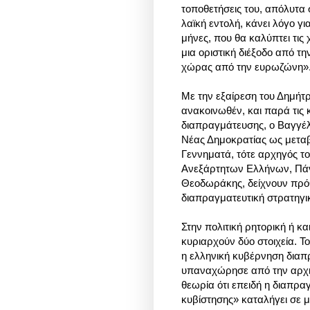
τοποθετήσεις του, απόλυτα 
λαϊκή εντολή, κάνει λόγο γ
μήνες, που θα καλύπτει τις
μια οριστική διέξοδο από τη
χώρας από την ευρωζώνη»
Με την εξαίρεση του Δημήτ
ανακοινωθέν, και παρά τις 
διαπραγμάτευσης, ο Βαγγέλ
Νέας Δημοκρατίας ως μετα
Γεννηματά, τότε αρχηγός το
Ανεξάρτητων Ελλήνων, Πάνο
Θεοδωράκης, δείχνουν πρόθ
διαπραγματευτική στρατηγι
Στην πολιτική ρητορική ή 
κυριαρχούν δύο στοιχεία. Το
η ελληνική κυβέρνηση διαπ
υπαναχώρησε από την αρχικ
θεωρία ότι επειδή η διαπρ
κυβίστησης» καταλήγει σε μ