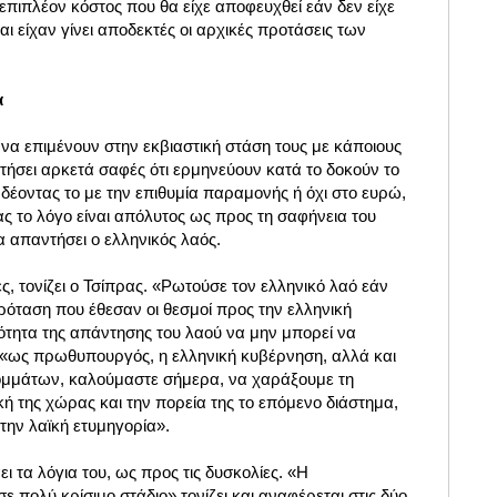
 επιπλέον κόστος που θα είχε αποφευχθεί εάν δεν είχε
ι είχαν γίνει αποδεκτές οι αρχικές προτάσεις των
α
 να επιμένουν στην εκβιαστική στάση τους με κάποιους
τήσει αρκετά σαφές ότι ερμηνεύουν κατά το δοκούν το
δέοντας το με την επιθυμία παραμονής ή όχι στο ευρώ,
ς το λόγο είναι απόλυτος ως προς τη σαφήνεια του
 απαντήσει ο ελληνικός λαός.
, τονίζει ο Τσίπρας. «Ρωτούσε τον ελληνικό λαό εάν
πρόταση που έθεσαν οι θεσμοί προς την ελληνική
τητα της απάντησης του λαού να μην μπορεί να
«ως πρωθυπουργός, η ελληνική κυβέρνηση, αλλά και
ομμάτων, καλούμαστε σήμερα, να χαράξουμε τη
ή της χώρας και την πορεία της το επόμενο διάστημα,
την λαϊκή ετυμηγορία».
ι τα λόγια του, ως προς τις δυσκολίες. «Η
ε πολύ κρίσιμο στάδιο» τονίζει και αναφέρεται στις δύο