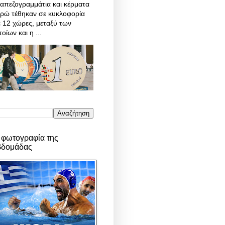
απεζογραμμάτια και κέρματα
υρώ τέθηκαν σε κυκλοφορία
 12 χώρες, μεταξύ των
οίων και η ...
 φωτογραφία της
βδομάδας