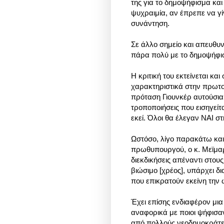
της για το δημοψήφισμα και
ψυχραιμία, αν έπρεπε να γί
συνάντηση.
Σε άλλο σημείο και απευθυ
πάρα πολύ με το δημοψήφισ
Η κριτική του εκτείνεται κ
χαρακτηριστικά στην πρωτο
πρόταση Γιουνκέρ αυτούσια 
τροποποιήσεις που εισηγείτ
εκεί. Όλοι θα έλεγαν ΝΑΙ στ
Ωστόσο, λίγο παρακάτω και
πρωθυπουργού, ο κ. Μεϊμαρά
διεκδικήσεις απέναντι στους
βιώσιμο [χρέος], υπάρχει δι
που επικρατούν εκείνη την 
Έχει επίσης ενδιαφέρον μια
αναφορικά με ποιοι ψήφισαν
από πολλούς νεοδημοκράτες 