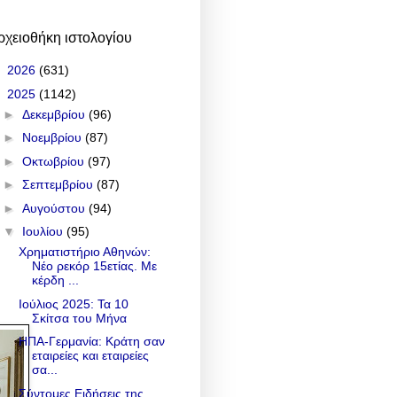
ρχειοθήκη ιστολογίου
►
2026
(631)
▼
2025
(1142)
►
Δεκεμβρίου
(96)
►
Νοεμβρίου
(87)
►
Οκτωβρίου
(97)
►
Σεπτεμβρίου
(87)
►
Αυγούστου
(94)
▼
Ιουλίου
(95)
Χρηματιστήριο Αθηνών:
Νέο ρεκόρ 15ετίας. Με
κέρδη ...
Ιούλιος 2025: Τα 10
Σκίτσα του Μήνα
ΗΠΑ-Γερμανία: Κράτη σαν
εταιρείες και εταιρείες
σα...
Σύντομες Ειδήσεις της