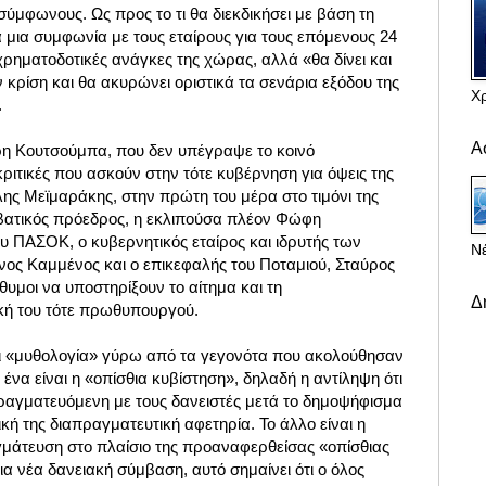
σύμφωνους. Ως προς το τι θα διεκδικήσει με βάση τη
ια μια συμφωνία με τους εταίρους για τους επόμενους 24
 χρηματοδοτικές ανάγκες της χώρας, αλλά «θα δίνει και
ν κρίση και θα ακυρώνει οριστικά τα σενάρια εξόδου της
Χ
.
Α
ρη Κουτσούμπα, που δεν υπέγραψε το κοινό
κριτικές που ασκούν στην τότε κυβέρνηση για όψεις της
ης Μεϊμαράκης, στην πρώτη του μέρα στο τιμόνι της
βατικός πρόεδρος, η εκλιπούσα πλέον Φώφη
υ ΠΑΣΟΚ, ο κυβερνητικός εταίρος και ιδρυτής των
Νέ
ς Καμμένος και ο επικεφαλής του Ποταμιού, Σταύρος
υμοι να υποστηρίξουν το αίτημα και τη
Δ
κή του τότε πρωθυπουργού.
και «μυθολογία» γύρω από τα γεγονότα που ακολούθησαν
 ένα είναι η «οπίσθια κυβίστηση», δηλαδή η αντίληψη ότι
ραγματευόμενη με τους δανειστές μετά το δημοψήφισμα
ή της διαπραγματευτική αφετηρία. Το άλλο είναι η
αγμάτευση στο πλαίσιο της προαναφερθείσας «οπίσθιας
ια νέα δανειακή σύμβαση, αυτό σημαίνει ότι ο όλος