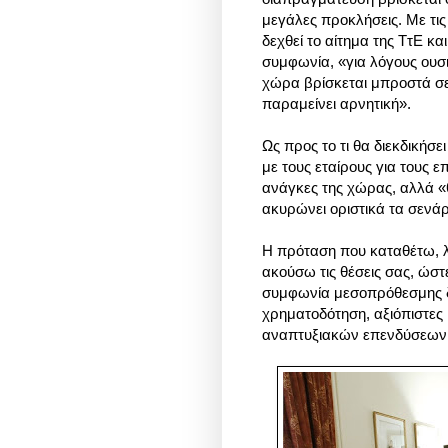
μεγάλες προκλήσεις. Με τις
δεχθεί το αίτημα της ΤτΕ κα
συμφωνία, «για λόγους ουσι
χώρα βρίσκεται μπροστά σε
παραμείνει αρνητική».
Ως προς το τι θα διεκδικήσε
με τους εταίρους για τους 
ανάγκες της χώρας, αλλά «θα
ακυρώνει οριστικά τα σενά
Η πρόταση που καταθέτω, λέ
ακούσω τις θέσεις σας, ώστ
συμφωνία μεσοπρόθεσμης δ
χρηματοδότηση, αξιόπιστες
αναπτυξιακών επενδύσεων 