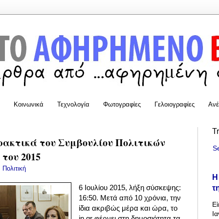
Κοινωνικά
Τεχνολογία
Φωτογραφίες
Γελοιογραφίες
Ανέ
T
πρακτικά του Συμβουλίου Πολιτικών
S
 του 2015
:
Πολιτική
Η
τ
6 Ιουλίου 2015, λήξη σύσκεψης:
16:50. Μετά από 10 χρόνια, την
Εί
ίδια ακριβώς μέρα και ώρα, το
Ια
in.gr φέρνει στη δημοσιότητα τα