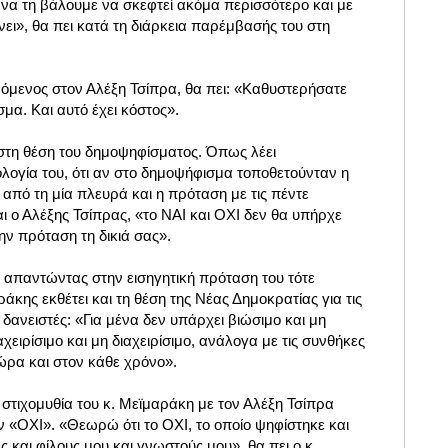
 να τη βάλουμε να σκεφτεί ακόμα περισσότερο και με
νει», θα πει κατά τη διάρκεια παρέμβασής του στη
νόμενος στον Αλέξη Τσίπρα, θα πει: «Καθυστερήσατε
μα. Και αυτό έχει κόστος».
αι στη θέση του δημοψηφίσματος. Όπως λέει
λογία του, ότι αν στο δημοψήφισμα τοποθετούνταν η
από τη μία πλευρά και η πρόταση με τις πέντε
αι ο Αλέξης Τσίπρας, «το ΝΑΙ και ΟΧΙ δεν θα υπήρχε
ην πρόταση τη δικιά σας».
 απαντώντας στην εισηγητική πρόταση του τότε
κης εκθέτει και τη θέση της Νέας Δημοκρατίας για τις
 δανειστές: «Για μένα δεν υπάρχει βιώσιμο και μη
αχειρίσιμο και μη διαχειρίσιμο, ανάλογα με τις συνθήκες
ώρα και στον κάθε χρόνο».
 στιχομυθία του κ. Μεϊμαράκη με τον Αλέξη Τσίπρα
 «ΟΧΙ». «Θεωρώ ότι το ΟΧΙ, το οποίο ψηφίστηκε και
και φίλους μου και γνωστούς μου», θα πει ο κ.