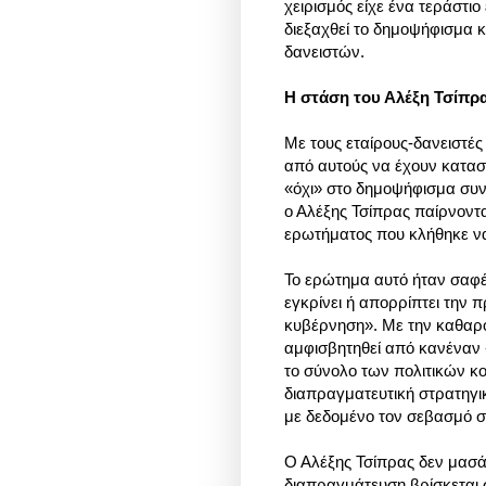
χειρισμός είχε ένα τεράστιο
διεξαχθεί το δημοψήφισμα κα
δανειστών.
Η στάση του Αλέξη Τσίπρ
Με τους εταίρους-δανειστές
από αυτούς να έχουν κατασ
«όχι» στο δημοψήφισμα συν
ο Αλέξης Τσίπρας παίρνοντα
ερωτήματος που κλήθηκε να
Το ερώτημα αυτό ήταν σαφές
εγκρίνει ή απορρίπτει την 
κυβέρνηση». Με την καθαρό
αμφισβητηθεί από κανέναν 
το σύνολο των πολιτικών κ
διαπραγματευτική στρατηγικ
με δεδομένο τον σεβασμό σ
Ο Αλέξης Τσίπρας δεν μασάε
διαπραγμάτευση βρίσκεται σ