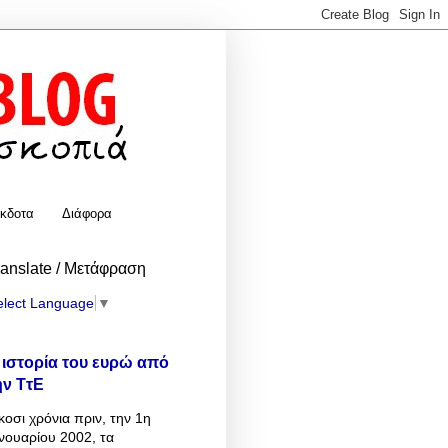
κδοτα
Διάφορα
ranslate / Μετάφραση
elect Language
▼
 ιστορία του ευρώ από
ην ΤτΕ
κοσι χρόνια πριν, την 1η
νουαρίου 2002, τα