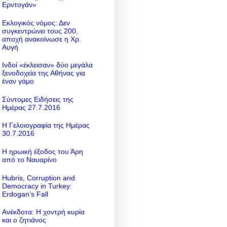
Ερντογάν»
Εκλογικός νόμος: Δεν
συγκεντρώνει τους 200,
αποχή ανακοίνωσε η Χρ.
Αυγή
Ινδοί «έκλεισαν» δύο μεγάλα
ξενοδοχεία της Αθήνας για
έναν γάμο
Σύντομες Ειδήσεις της
Ημέρας 27.7.2016
Η Γελοιογραφία της Ημέρας
30.7.2016
Η ηρωική έξοδος του Άρη
από το Ναυαρίνο
Hubris, Corruption and
Democracy in Turkey:
Erdogan’s Fall
Ανέκδοτα: Η χοντρή κυρία
και ο ζητιάνος