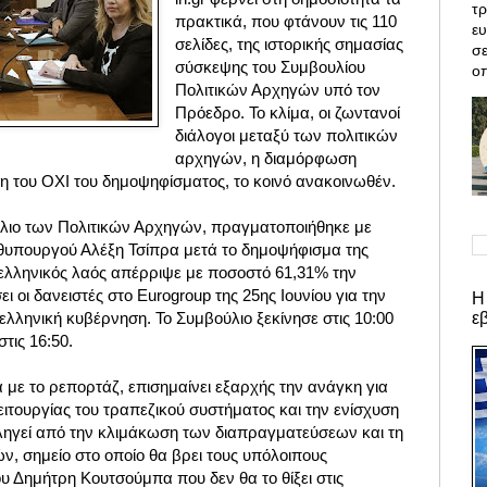
τρ
πρακτικά, που φτάνουν τις 110
ε
σελίδες, της ιστορικής σημασίας
σε
σύσκεψης του Συμβουλίου
οπ
Πολιτικών Αρχηγών υπό τον
Πρόεδρο. Το κλίμα, οι ζωντανοί
διάλογοι μεταξύ των πολιτικών
αρχηγών, η διαμόρφωση
η του ΟΧΙ του δημοψηφίσματος, το κοινό ανακοινωθέν.
λιο των Πολιτικών Αρχηγών, πραγματοποιήθηκε με
θυπουργού Αλέξη Τσίπρα μετά το δημοψήφισμα της
 ελληνικός λαός απέρριψε με ποσοστό 61,31% την
 οι δανειστές στο Eurogroup της 25ης Ιουνίου για την
Η
ε
ελληνική κυβέρνηση. Το Συμβούλιο ξεκίνησε στις 10:00
τις 16:50.
με το ρεπορτάζ, επισημαίνει εξαρχής την ανάγκη για
ιτουργίας του τραπεζικού συστήματος και την ενίσχυση
πληγεί από την κλιμάκωση των διαπραγματεύσεων και τη
ν, σημείο στο οποίο θα βρει τους υπόλοιπους
υ Δημήτρη Κουτσούμπα που δεν θα το θίξει στις