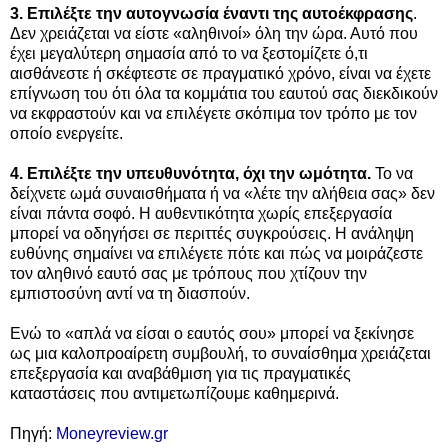
3. Επιλέξτε την αυτογνωσία έναντι της αυτοέκφρασης
.
Δεν χρειάζεται να είστε «αληθινοί» όλη την ώρα. Αυτό που
έχει μεγαλύτερη σημασία από το να ξεστομίζετε ό,τι
αισθάνεστε ή σκέφτεστε σε πραγματικό χρόνο, είναι να έχετε
επίγνωση του ότι όλα τα κομμάτια του εαυτού σας διεκδικούν
να εκφραστούν και να επιλέγετε σκόπιμα τον τρόπο με τον
οποίο ενεργείτε.
4. Επιλέξτε την υπευθυνότητα, όχι την ωμότητα.
Το να
δείχνετε ωμά συναισθήματα ή να «λέτε την αλήθεια σας» δεν
είναι πάντα σοφό. Η αυθεντικότητα χωρίς επεξεργασία
μπορεί να οδηγήσει σε περιττές συγκρούσεις. Η ανάληψη
ευθύνης σημαίνει να επιλέγετε πότε και πώς να μοιράζεστε
τον αληθινό εαυτό σας με τρόπους που χτίζουν την
εμπιστοσύνη αντί να τη διασπούν.
Ενώ το «απλά να είσαι ο εαυτός σου» μπορεί να ξεκίνησε
ως μια καλοπροαίρετη συμβουλή, το συναίσθημα χρειάζεται
επεξεργασία και αναβάθμιση για τις πραγματικές
καταστάσεις που αντιμετωπίζουμε καθημερινά.
Πηγή:
Moneyreview.gr