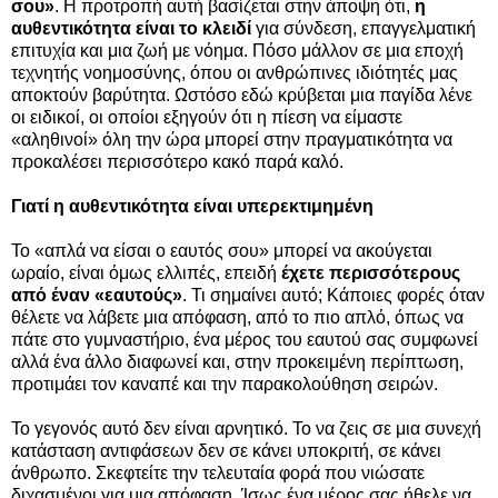
σου»
. Η προτροπή αυτή βασίζεται στην άποψη ότι,
η
αυθεντικότητα είναι το κλειδί
για σύνδεση, επαγγελματική
επιτυχία και μια ζωή με νόημα. Πόσο μάλλον σε μια εποχή
τεχνητής νοημοσύνης, όπου οι ανθρώπινες ιδιότητές μας
αποκτούν βαρύτητα. Ωστόσο εδώ κρύβεται μια παγίδα λένε
οι ειδικοί, οι οποίοι εξηγούν ότι η πίεση να είμαστε
«αληθινοί» όλη την ώρα μπορεί στην πραγματικότητα να
προκαλέσει περισσότερο κακό παρά καλό.
Γιατί η αυθεντικότητα είναι υπερεκτιμημένη
Το «απλά να είσαι ο εαυτός σου» μπορεί να ακούγεται
ωραίο, είναι όμως ελλιπές, επειδή
έχετε περισσότερους
από έναν «εαυτούς»
. Τι σημαίνει αυτό; Κάποιες φορές όταν
θέλετε να λάβετε μια απόφαση, από το πιο απλό, όπως να
πάτε στο γυμναστήριο, ένα μέρος του εαυτού σας συμφωνεί
αλλά ένα άλλο διαφωνεί και, στην προκειμένη περίπτωση,
προτιμάει τον καναπέ και την παρακολούθηση σειρών.
Το γεγονός αυτό δεν είναι αρνητικό. Το να ζεις σε μια συνεχή
κατάσταση αντιφάσεων δεν σε κάνει υποκριτή, σε κάνει
άνθρωπο. Σκεφτείτε την τελευταία φορά που νιώσατε
διχασμένοι για μια απόφαση. Ίσως ένα μέρος σας ήθελε να