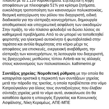
πλαίσιο με τα 1.116 νομοθετήματα. Εξετάζεται η λήψη
αποφάσεων με πλειοψηφία 51% για κρίσιμα ζητήματα,
ευκολότερη τροποποίηση των κανονισμών πολυκατοικίας,
θεσμική κατοχύρωση του ρόλου του διαχειριστή,
ειδική
διαδικασία για την είσπραξη κοινοχρήστων, δημιουργία
αποθεματικού και υποχρεωτική ασφάλιση των οικοδομών
Στην πράξη, το νέο πλαίσιο φιλοδοξεί να δώσει λύσεις σε
καθημερινά προβλήματα. Από το αν μπορεί να τοποθετηθεί
φορτιστής για ηλεκτρικό αυτοκίνητο ή φωτοβολταϊκά στην
ταράτσα και αντλία θερμότητας στο κτίριο μέχρι τις
αποφάσεις για επισκευές, ενεργειακή αναβάθμιση, την
είσπραξη των κοινοχρήστων, τη λειτουργία του διαχειριστή,
τις βραχυχρόνιες μισθώσεις τύπου Airbnb και τις αλλαγές
στους κανονισμούς των πολυκατοικιών. kathimerini.gr
Συντάξεις χηρείας: Νομοθετική ρύθμιση
με την οποία θα
καταργείται οριστικά η περικοπή των συντάξεων χηρείας
μετά την πάροδο της τριετίας, η οποία προβλέπεται στο νόμο
Κατρούγκαλου για όλους τους συνταξιούχους που έλαβαν
σύνταξη χηρείας μετά το νόμο αυτό, ανακοίνωσε ότι θα
καταθέσει άμεσα η υπουργός Εργασίας και Κοινωνικής
Ασφάλισης, Νίκη Κεραμέως. ΑΠΕ-ΜΠΕ