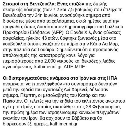
Σεισμοί στη Βενεζουέλα: Ενας επιζών
της διπλής
σεισμικής δόνησης (των 7,2 και 7,5 βαθμών) που έπληξε τη
Βενεζουέλα την 24η Ιουνίου ανασύρθηκε σήμερα από
διασώστες μέσα από τα χαλάσματα, οκτώ ημέρες μετά την
τραγωδία, όπως διαπίστωσαν δημοσιογράφοι του Γαλλικού
Πρακτορείου Ειδήσεων (AFP). O Ερνάν Χιλ, ένας φύλακας
ασφαλείας, ηλικίας 43 ετών, θάφτηκε ζωντανός μέσα στο
κουβούκλιο όπου εργαζόταν σε κτίριο στην Κάτια Λα Μαρ,
στην πολιτεία Λα Γουάιρα. Σημειώνεται ότι ο προσωρινός
απολογισμός της καταστροφής κάνει λόγο για
περισσότερους από 2.000 νεκρούς και δεκάδες χιλιάδες
αγνοούμενους. kathimerini.gr, ΑΠΕ-ΜΠΕ
Οι διαπραγματεύσεις ανάμεσα στο Ιράν και στις ΗΠΑ
αναμένεται να επαναληφθούν «το συντομότερο δυνατόν»
μετά την κηδεία του αγιατολάχ Αλί Χαμενεΐ, δήλωσαν
σήμερα, Πέμπτη, οι μεσολαβητές του Κατάρ και του
Πακιστάν. Οι τελετές για την κηδεία του εκλιπόντος ανώτατου
ηγέτη του Ιράν, ο οποίος σκοτώθηκε στις 28 Φεβρουαρίου,
την πρώτη ημέρα των ισραηλινοαμερικανικών πληγμάτων
εναντίον του Ιράν, θα αρχίσουν το Σάββατο και θα
διαρκέσουν έξι ημέρες. kathimerini.gr