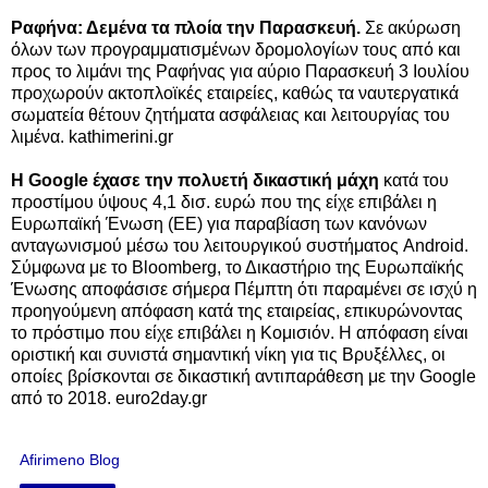
Ραφήνα: Δεμένα τα πλοία την Παρασκευή.
Σε ακύρωση
όλων των προγραμματισμένων δρομολογίων τους από και
προς το λιμάνι της Ραφήνας για αύριο Παρασκευή 3 Ιουλίου
προχωρούν ακτοπλοϊκές εταιρείες, καθώς τα ναυτεργατικά
σωματεία θέτουν ζητήματα ασφάλειας και λειτουργίας του
λιμένα. kathimerini.gr
Η Google έχασε την πολυετή δικαστική μάχη
κατά του
προστίμου ύψους 4,1 δισ. ευρώ που της είχε επιβάλει η
Ευρωπαϊκή Ένωση (ΕΕ) για παραβίαση των κανόνων
ανταγωνισμού μέσω του λειτουργικού συστήματος Android.
Σύμφωνα με το Bloomberg, το Δικαστήριο της Ευρωπαϊκής
Ένωσης αποφάσισε σήμερα Πέμπτη ότι παραμένει σε ισχύ η
προηγούμενη απόφαση κατά της εταιρείας, επικυρώνοντας
το πρόστιμο που είχε επιβάλει η Κομισιόν. Η απόφαση είναι
οριστική και συνιστά σημαντική νίκη για τις Βρυξέλλες, οι
οποίες βρίσκονται σε δικαστική αντιπαράθεση με την Google
από το 2018. euro2day.gr
Afirimeno Blog