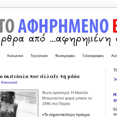
Κοινωνικά
Τεχνολογία
Φωτογραφίες
Γελοιογραφίες
Ανέ
T
Το σκάνδαλο που άλλαξε τη μόδα
S
:
Κοινωνικά
Φωτο αριστερά: Η Μισελίν
Η
Μπερναντινί φορά μπικίνι το
τ
1946 στο Παρίσι
Εί
Ια
«Το σημαντικότερο πράγμα