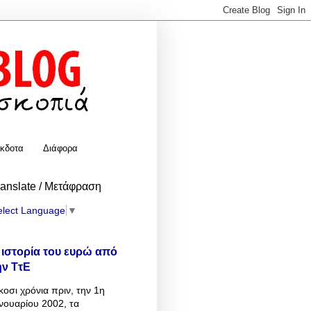
κδοτα
Διάφορα
ranslate / Μετάφραση
elect Language
▼
 ιστορία του ευρώ από
ην ΤτΕ
κοσι χρόνια πριν, την 1η
νουαρίου 2002, τα