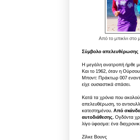
Από το μπικίνι στο 
Σύμβολο απελευθέρωσης
Η μεγάλη ανατροπή ήρθε με
Και το 1962, όταν η Ούρσο
Μποντ: Πράκτωρ 007 εναντί
είχε ουσιαστικά σπάσει.
Κατά τα χρόνια που ακολούθ
απελευθέρωση, το αντισυλλη
κατεστημένου.
Από σκάνδα
αυτοδιάθεσης.
Ογδόντα χρό
λίγο ύφασμα: ένα διαχρονικ
Ζίλκε Βουνς