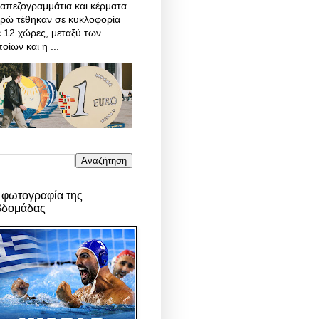
απεζογραμμάτια και κέρματα
υρώ τέθηκαν σε κυκλοφορία
 12 χώρες, μεταξύ των
οίων και η ...
 φωτογραφία της
βδομάδας