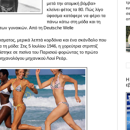
τρ
μετά την ατομική βόμβα»
ε
κλείνει φέτος τα 80. Πώς λίγο
σε
ύφασμα κατάφερε να φέρει τα
οπ
πάνω κάτω στη μόδα και τη
των γυναικών. Από τη
Deutsche Welle
σματος, μερικά λεπτά κορδόνια και ένα σκάνδαλο που
 τη μόδα: Στις 5 Ιουλίου 1946, η χορεύτρια στριπτίζ
ίστηκε σε πισίνα του Παρισιού φορώντας το πρώτο
υ μηχανολόγου μηχανικού Λουί Ρεάρ.
Η
ε