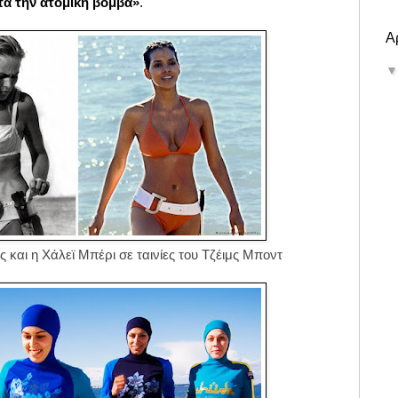
τά την ατομική βόμβα»
.
Α
 και η Χάλεϊ Μπέρι
σε ταινίες του
Τζέιμς Μποντ