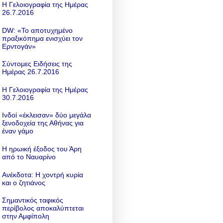
Η Γελοιογραφία της Ημέρας
26.7.2016
DW: «To αποτυχημένο
πραξικόπημα ενισχύει τον
Ερντογάν»
Σύντομες Ειδήσεις της
Ημέρας 26.7.2016
Η Γελοιογραφία της Ημέρας
30.7.2016
Ινδοί «έκλεισαν» δύο μεγάλα
ξενοδοχεία της Αθήνας για
έναν γάμο
Η ηρωική έξοδος του Άρη
από το Ναυαρίνο
Ανέκδοτα: Η χοντρή κυρία
και ο ζητιάνος
Σημαντικός ταφικός
περίβολος αποκαλύπτεται
στην Αμφίπολη