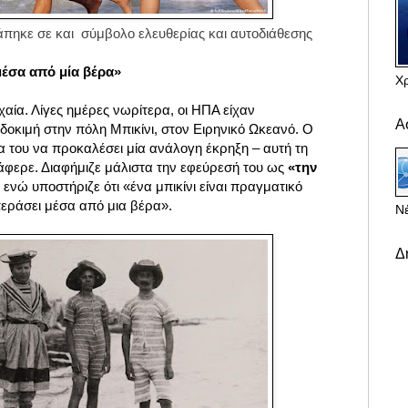
πηκε σε και σύμβολο ελευθερίας και αυτοδιάθεσης
μέσα από μία βέρα»
Χ
χαία. Λίγες ημέρες νωρίτερα, οι ΗΠΑ είχαν
Α
δοκιμή στην πόλη Μπικίνι, στον Ειρηνικό Ωκεανό. Ο
α του να προκαλέσει μία ανάλογη έκρηξη – αυτή τη
τάφερε. Διαφήμιζε μάλιστα την εφεύρεσή του ως
«την
, ενώ υποστήριζε ότι «ένα μπικίνι είναι πραγματικό
περάσει μέσα από μια βέρα».
Νέ
Δ