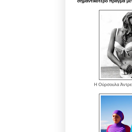
σημαντικότερο πράγμα με
Η Ούρσουλα Άντρες