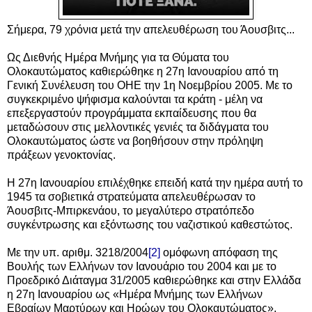
Σήμερα, 79 χρόνια μετά την απελευθέρωση του Άουσβιτς...
Ως Διεθνής Ημέρα Μνήμης για τα Θύματα του
Ολοκαυτώματος καθιερώθηκε η 27η Ιανουαρίου από τη
Γενική Συνέλευση του ΟΗΕ την 1η Νοεμβρίου 2005. Με το
συγκεκριμένο ψήφισμα καλούνται τα κράτη - μέλη
να
επεξεργαστούν προγράμματα εκπαίδευσης που θα
μεταδώσουν στις μελλοντικές γενιές τα διδάγματα του
Ολοκαυτώματος ώστε να βοηθήσουν στην πρόληψη
πράξεων γενοκτονίας.
Η 27η Ιανουαρίου επιλέχθηκε επειδή κατά την ημέρα αυτή το
1945 τα σοβιετικά στρατεύματα απελευθέρωσαν το
Άουσβιτς-Μπιρκενάου, το μεγαλύτερο στρατόπεδο
συγκέντρωσης και εξόντωσης του ναζιστικού καθεστώτος.
Με την υπ. αριθμ. 3218/2004
[2]
ομόφωνη απόφαση της
Βουλής των Ελλήνων τον Ιανουάριο του 2004 και με το
Προεδρικό Διάταγμα 31/2005 καθιερώθηκε και στην Ελλάδα
η 27η Ιανουαρίου ως «Ημέρα Μνήμης των Ελλήνων
Εβραίων Μαρτύρων και Ηρώων του Ολοκαυτώματος».