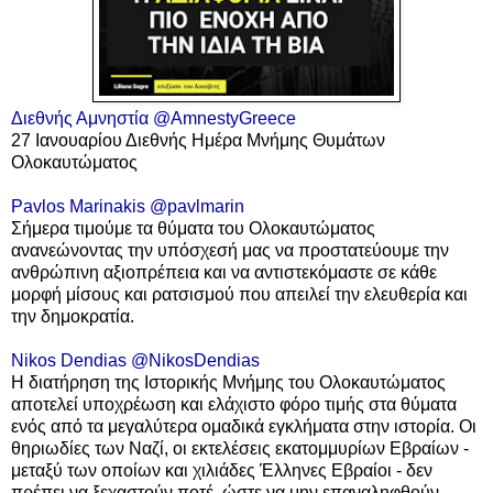
Διεθνής Αμνηστία
@AmnestyGreece
27 Ιανουαρίου Διεθνής Ημέρα Μνήμης Θυμάτων
Ολοκαυτώματος
Pavlos Marinakis
@pavlmarin
Σήμερα τιμούμε τα θύματα του Ολοκαυτώματος
ανανεώνοντας την υπόσχεσή μας να προστατεύουμε την
ανθρώπινη αξιοπρέπεια και να αντιστεκόμαστε σε κάθε
μορφή μίσους και ρατσισμού που απειλεί την ελευθερία και
την δημοκρατία.
Nikos Dendias
@NikosDendias
Η διατήρηση της Ιστορικής Μνήμης του Ολοκαυτώματος
αποτελεί υποχρέωση και ελάχιστο φόρο τιμής στα θύματα
ενός από τα μεγαλύτερα ομαδικά εγκλήματα στην ιστορία. Οι
θηριωδίες των Ναζί, οι εκτελέσεις εκατομμυρίων Εβραίων -
μεταξύ των οποίων και χιλιάδες Έλληνες Εβραίοι - δεν
πρέπει να ξεχαστούν ποτέ, ώστε να μην επαναληφθούν