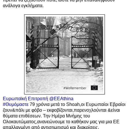
ανάλογα εγκλήματα.
Ευρωπαϊκή Επιτροπή
@EEAthina
#Θυμόμαστε
79 χρόνια μετά το Shoah,οι Ευρωπαίοι Εβραίοι
ζουν&πάλι με φόβο – εκφοβίζονται,παρενοχλούνται &είναι
θύματα επιθέσεων. Την Ημέρα Μνήμης του
Ολοκαυτώματος,ανανεώνουμε το καθήκον μας για μια ΕΕ
απαλλαγμένη από αντισημιτισμό και διακρίσεις.