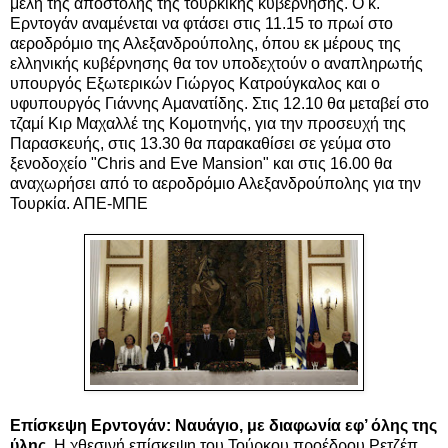
μέλη της αποστολής της τουρκικής κυβέρνησης. Ο κ.
Ερντογάν αναμένεται να φτάσει στις 11.15 το πρωί στο
αεροδρόμιο της Αλεξανδρούπολης, όπου εκ μέρους της
ελληνικής κυβέρνησης
θα τον υποδεχτούν ο αναπληρωτής
υπουργός Εξωτερικών Γιώργος Κατρούγκαλος και ο
υφυπουργός Γιάννης Αμανατίδης. Στις 12.10 θα μεταβεί στο
τζαμί Κιρ Μαχαλλέ της Κομοτηνής, για την προσευχή της
Παρασκευής, στις 13.30 θα παρακαθίσει σε γεύμα στο
ξενοδοχείο "Chris and Eve Mansion" και στις 16.00 θα
αναχωρήσει από το αεροδρόμιο Αλεξανδρούπολης για την
Τουρκία. ΑΠΕ-ΜΠΕ
Επίσκεψη Ερντογάν: Nαυάγιο, με διαφωνία εφ’ όλης της
ύλης.
Η χθεσινή επίσκεψη του Τούρκου προέδρου Ρετζέπ