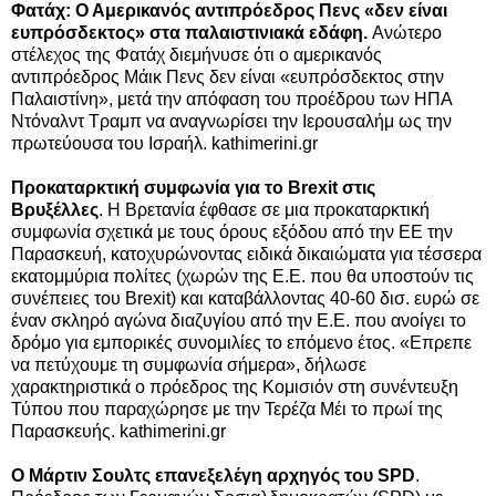
Φατάχ: Ο Αμερικανός αντιπρόεδρος Πενς «δεν είναι
ευπρόσδεκτος» στα παλαιστινιακά εδάφη.
Ανώτερο
στέλεχος της Φατάχ διεμήνυσε ότι ο αμερικανός
αντιπρόεδρος Μάικ Πενς δεν είναι «ευπρόσδεκτος στην
Παλαιστίνη», μετά την απόφαση του προέδρου των ΗΠΑ
Ντόναλντ Τραμπ να αναγνωρίσει την Ιερουσαλήμ ως την
πρωτεύουσα του Ισραήλ. kathimerini.gr
Προκαταρκτική συμφωνία για το Brexit στις
Βρυξέλλες
. Η Βρετανία έφθασε σε μια προκαταρκτική
συμφωνία σχετικά με τους όρους εξόδου από την ΕΕ την
Παρασκευή, κατοχυρώνοντας ειδικά δικαιώματα για τέσσερα
εκατομμύρια πολίτες (χωρών της Ε.Ε. που θα υποστούν τις
συνέπειες του Brexit) και καταβάλλοντας 40-60 δισ. ευρώ σε
έναν σκληρό αγώνα διαζυγίου από την Ε.Ε. που ανοίγει το
δρόμο για εμπορικές συνομιλίες το επόμενο έτος. «Επρεπε
να πετύχουμε τη συμφωνία σήμερα», δήλωσε
χαρακτηριστικά ο πρόεδρος της Κομισιόν στη συνέντευξη
Τύπου που παραχώρησε με την Τερέζα Μέι το πρωί της
Παρασκευής. kathimerini.gr
Ο Μάρτιν Σουλτς επανεξελέγη αρχηγός του SPD
.