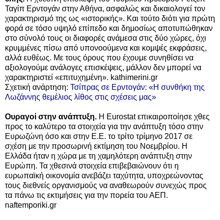
Ταγίπ Ερντογάν στην Αθήνα, ασφαλώς και δικαιολογεί τον
χαρακτηρισμό της ως «ιστορικής». Και τούτο διότι για πρώτη
φορά σε τόσο υψηλό επίπεδο και δημοσίως αποτυπώθηκαν
στο σύνολό τους οι διαφορές ανάμεσα στις δύο χώρες, όχι
κρυμμένες πίσω από υπονοούμενα και κομψές εκφράσεις,
αλλά ευθέως. Με τους όρους που έχουμε συνηθίσει να
αξιολογούμε ανάλογες επισκέψεις, μάλλον δεν μπορεί να
χαρακτηριστεί «επιτυχημένη». kathimerini.gr
Σχετική ανάρτηση:
Τσίπρας σε Ερντογάν: «Η συνθήκη της
Λωζάννης θεμέλιος λίθος στις σχέσεις μας»
Ουραγοί στην ανάπτυξη.
Η Εurostat επικαιροποίησε χθες
προς το καλύτερο τα στοιχεία για την ανάπτυξη τόσο στην
Ευρωζώνη όσο και στην Ε.Ε. το τρίτο τρίμηνο 2017 σε
σχέση με την προσωρινή εκτίμηση του Νοεμβρίου. Η
Ελλάδα ήταν η χώρα με τη χαμηλότερη ανάπτυξη στην
Ευρώπη. Τα χθεσινά στοιχεία επιβεβαιώνουν ότι η
ευρωπαϊκή οικονομία ανεβάζει ταχύτητα, υποχρεώνοντας
τους διεθνείς οργανισμούς να αναθεωρούν συνεχώς προς
τα πάνω τις εκτιμήσεις για την πορεία του ΑΕΠ.
naftemporiki.gr