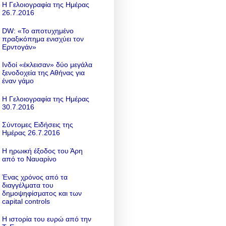
Η Γελοιογραφία της Ημέρας
26.7.2016
DW: «To αποτυχημένο
πραξικόπημα ενισχύει τον
Ερντογάν»
Ινδοί «έκλεισαν» δύο μεγάλα
ξενοδοχεία της Αθήνας για
έναν γάμο
Η Γελοιογραφία της Ημέρας
30.7.2016
Σύντομες Ειδήσεις της
Ημέρας 26.7.2016
Η ηρωική έξοδος του Άρη
από το Ναυαρίνο
Ένας χρόνος από τα
διαγγέλματα του
δημοψηφίσματος και των
capital controls
Η ιστορία του ευρώ από την