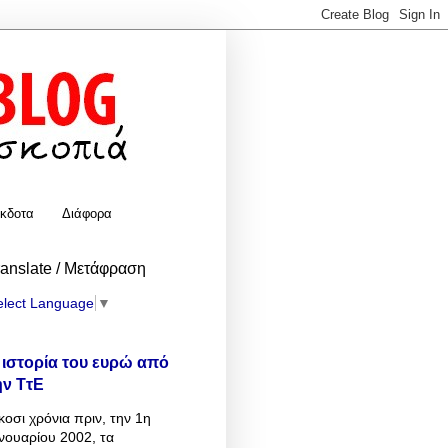
κδοτα
Διάφορα
ranslate / Μετάφραση
elect Language
▼
 ιστορία του ευρώ από
ην ΤτΕ
κοσι χρόνια πριν, την 1η
νουαρίου 2002, τα