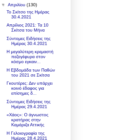
▼
Απριλίου
(130)
Το Σκίτσο της Ημέρας
30.4.2021
Απρίλιος 2021: Τα 10
Σκίτσα του Μήνα
Σύντομες Ειδήσεις της
Ημέρας 30.4.2021
Η μεγαλύτερη κρεμαστή
πεζογέφυρα στον
κόσμο εγκαιν...
Η Εβδομάδα των Παθών
του 2021 σε Σκίτσα
Γκουτέρες: Δεν υπάρχει
κοινό έδαφος για
επίσημες δ...
Σύντομες Ειδήσεις της
Ημέρας 29.4.2021
«Χάος»: Ο άγνωστος
κρατήρας στην
Καμάριζα Αττικής
Η Γελοιογραφία της
Ημέρας 28.4.2021