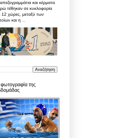
απεζογραμμάτια και κέρματα
υρώ τέθηκαν σε κυκλοφορία
 12 χώρες, μεταξύ των
οίων και η ...
 φωτογραφία της
βδομάδας