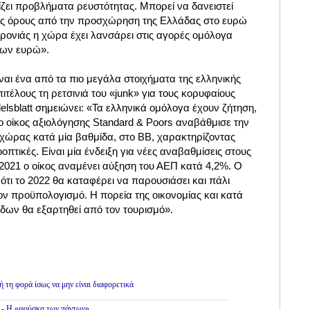
ίζει προβλήματα ρευστότητας. Μπορεί να δανειστεί
υς όρους από την προσχώρηση της Ελλάδας στο ευρώ
 χρονιάς η χώρα έχει λανσάρει στις αγορές ομόλογα
ίων ευρώ».
ίναι ένα από τα πιο μεγάλα στοιχήματα της ελληνικής
πιτέλους τη ρετσινιά του «junk» για τους κορυφαίους
elsblatt σημειώνει: «Τα ελληνικά ομόλογα έχουν ζήτηση,
ο οίκος αξιολόγησης Standard & Poors αναβάθμισε την
 χώρας κατά μία βαθμίδα, στο BB, χαρακτηρίζοντας
οπτικές. Είναι μία ένδειξη για νέες αναβαθμίσεις στους
 2021 ο οίκος αναμένει αύξηση του ΑΕΠ κατά 4,2%. Ο
 ότι το 2022 θα καταφέρει να παρουσιάσει και πάλι
 προϋπολογισμό. Η πορεία της οικονομίας και κατά
δων θα εξαρτηθεί από τον τουρισμό».
ή τη φορά ίσως να μην είναι διαφορετικά
» - Η «φούσκα των πάντων»