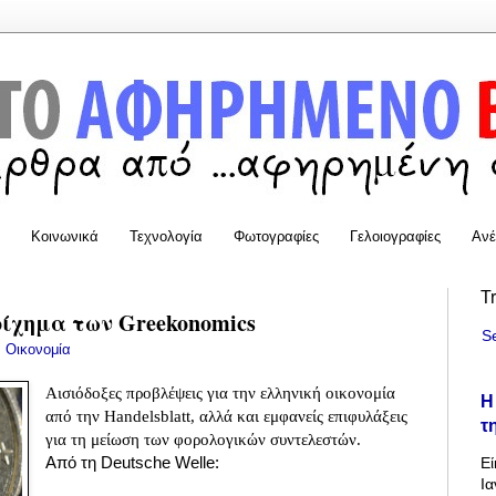
Κοινωνικά
Τεχνολογία
Φωτογραφίες
Γελοιογραφίες
Ανέ
T
οίχημα των Greekonomics
S
:
Οικονομία
Αισιόδοξες προβλέψεις για την ελληνική οικονομία
Η
από την Handelsblatt, αλλά και εμφανείς επιφυλάξεις
τ
για τη μείωση των φορολογικών συντελεστών.
Από τη Deutsche Welle:
Εί
Ια