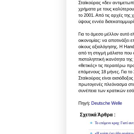
Σταϊκούρας «δεν αντιμετωπ
χρήματα με τους καλύτερο
το 2001. Από τις αρχές της
ύψους εννέα δισεκατομμυρ
Για το άμεσο μέλλον αυτό ε
οικονομίας: να αποτινάξει ε
οίκους αξιολόγησης. Η Hand
από τη στιγμή μάλιστα που 
πιστοληπτική ικανότητα της
«θετικές» τις περαιτέρω προ
επόμενους 18 μήνες. Για το
Σταϊκούρας είναι αισιόδοξος
πρωτογενές πλεόνασμα στον
συνέπεια των κρατικών εσό
Πηγή:
Deutsche Welle
Σχετικά Άρθρα :
Οικονομία
To επόμενο κραχ: Γιατί αυτ
«Η κρίση έχει ήδη αρχίσει