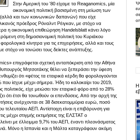
τρ
Στην Αμερική του '80 είχαμε τα Reaganomics, μία
ε
οικονομική πολιτική βασισμένη στη μείωση των
σε
(αλλά και των κοινωνικών δαπανών) που είχε
οπ
πλικανός πρόεδρος Ρόναλντ Ρέιγκαν, με στόχο να
ρα η οικονομική επιθεώρηση Handelsblatt κάνει λόγο
ρόμενη στη δημοσιονομική πολιτική του Κυριάκου
φορολογικά κίνητρα για τις επιχειρήσεις, αλλά και τους
ε στόχο να τονώσει τους δείκτες ανάπτυξης.
ics» επιγράφεται σχετική ανταπόκριση από την Αθήνα
ωθυπουργός Μητσοτάκης θέλει να ξεπεράσει την ύφεση
νθυμίζει ότι «φέτος τα εταιρικά κέρδη θα φορολογούνται
 που ίσχυε μέχρι σήμερα. Ήδη το καλοκαίρι του 2019,
Η
ς πολιτικός, είχε μειώσει τον εταιρικό φόρο από το 28%
ε
ει ότι έτσι θα τονωθούν οι επενδύσεις. Από την αρχή της
οτήσεις ανέρχονται σε 38 δισεκατομμύρια ευρώ, ποσό
υ τελευταίου ΑΕΠ. Αντίστοιχη είναι η επιβάρυνση για
τις μέχρι στιγμής εκτιμήσεις της ΕΛΣΤΑΤ ο
λείνει με έλλειμμα 9,7% του ΑΕΠ, έναντι πλεονάσματος
ιά. Μόνο η Ισπανία και η Μάλτα καταγράφουν ακόμη