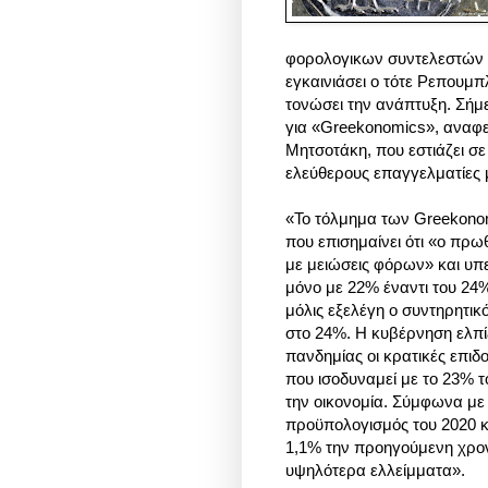
φορολογικων συντελεστών 
εγκαινιάσει ο τότε Ρεπουμ
τονώσει την ανάπτυξη.
Σήμε
για «Greekonomics», αναφε
Μητσοτάκη, που εστιάζει σε 
ελεύθερους επαγγελματίες μ
«Το τόλμημα των Greekonom
που επισημαίνει ότι «ο πρ
με μειώσεις φόρων» και υπε
μόνο με 22% έναντι του 24%
μόλις εξελέγη ο συντηρητικό
στο 24%. Η κυβέρνηση ελπίζ
πανδημίας οι κρατικές επιδ
που ισοδυναμεί με το 23% το
την οικονομία. Σύμφωνα με 
προϋπολογισμός του 2020 κ
1,1% την προηγούμενη χρον
υψηλότερα ελλείμματα».