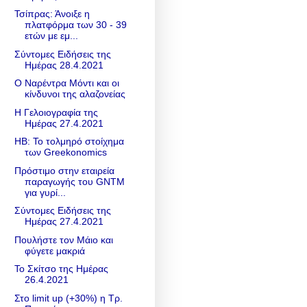
Τσίπρας: Άνοιξε η
πλατφόρμα των 30 - 39
ετών με εμ...
Σύντομες Ειδήσεις της
Ημέρας 28.4.2021
Ο Ναρέντρα Μόντι και οι
κίνδυνοι της αλαζονείας
Η Γελοιογραφία της
Ημέρας 27.4.2021
HB: Το τολμηρό στοίχημα
των Greekonomics
Πρόστιμο στην εταιρεία
παραγωγής του GNTM
για γυρί...
Σύντομες Ειδήσεις της
Ημέρας 27.4.2021
Πουλήστε τον Μάιο και
φύγετε μακριά
Το Σκίτσο της Ημέρας
26.4.2021
Στο limit up (+30%) η Τρ.