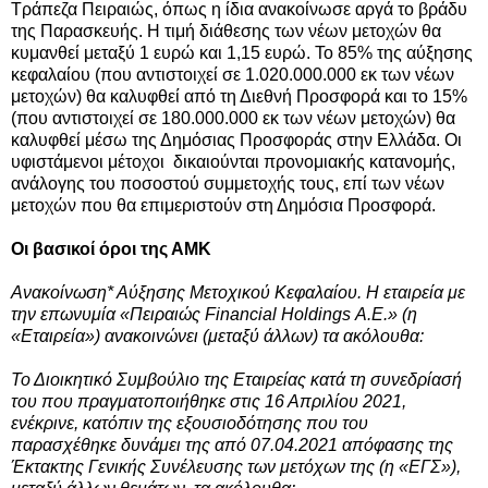
Τράπεζα Πειραιώς, όπως η ίδια ανακοίνωσε αργά το βράδυ
της Παρασκευής. Η τιμή διάθεσης των νέων μετοχών θα
κυμανθεί μεταξύ 1 ευρώ και 1,15 ευρώ.
Το 85% της αύξησης
κεφαλαίου (που αντιστοιχεί σε 1.020.000.000 εκ των νέων
μετοχών) θα καλυφθεί από τη Διεθνή Προσφορά και το 15%
(που αντιστοιχεί σε 180.000.000 εκ των νέων μετοχών)
θα
καλυφθεί
μέσω της Δημόσιας Προσφοράς στην Ελλάδα.
Οι
υ
φιστάμενοι μέτοχοι δικαιούνται προνομιακής κατανομής,
ανάλογης του ποσοστού συμμετοχής τους, επί των νέων
μετοχών που θα επιμεριστούν στη Δημόσια Προσφορά.
Oι βασικοί όροι της ΑΜΚ
Ανακοίνωση* Α
ύξησης Μετοχικού Κεφαλαίου.
Η εταιρεία με
την επωνυμία «Πειραιώς Financial Holdings Α.Ε.» (η
«Εταιρεία») ανακοινώνει (μεταξύ άλλων) τα ακόλουθα:
Το Διοικητικό Συμβούλιο της Εταιρείας κατά τη συνεδρίασή
του που πραγματοποιήθηκε στις 16 Απριλίου 2021,
ενέκρινε, κατόπιν της εξουσιοδότησης που του
παρασχέθηκε δυνάμει της από 07.04.2021 απόφασης της
Έκτακτης Γενικής Συνέλευσης των μετόχων της (η «ΕΓΣ»),