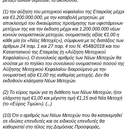
μεταξύ άλλων θεμάτων, τα ακόλουθα:
(1) την αύξηση του μετοχικού κεφαλαίου της Εταιρείας μέχρι
και €1.200.000.000, με την καταβολή μετρητών, με
αποκλεισμό του δικαιώματος προτίμησης των υφιστάμενων
μετόχων της και την έκδοση μέχρι και 1.200.000.000 νέων
κοινών ονομαστικών μετοχών, ονομαστικής αξίας €1,00 η
κάθε μία (οι «Νέες Μετοχές»), σύμφωνα με τις διατάξεις των
άρθρων 24 παρ. 1 και 27 παρ. 4 του Ν. 4548/2018 και του
Καταστατικού της Εταιρείας (η «Αύξηση Μετοχικού
Κεφαλαίου»). Ο συνολικός αριθμός των Νέων Μετοχών θα
ισούται με το πηλίκο του συνολικού ονομαστικού ποσού της
Αύξησης Μετοχικού Κεφαλαίου διαιρούμενο με την
ονομαστική αξία €1,00 της καθεμίας μετοχής. Δεν θα
εκδοθούν κλάσματα Νέων Μετοχών.
(2) Το εύρος τιμών για τη διάθεση των Νέων Μετοχών, ήτοι
ελάχιστη τιμή €1,00 και μέγιστη τιμή €1,15 ανά Νέα Μετοχή
(το «Εύρος Τιμών»). (...)
(10) Ότι ο αριθμός των Νέων Μετοχών που θα κατανεμηθεί
σε ιδιώτες επενδυτές και σε ειδικούς επενδυτές θα
καθοριστεί στο τέλος της Δημόσιας Προσφοράς,