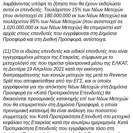
λαμβάνοντας υπόψη τη ζήτηση που θα έχουν εκδηλώσει
αυτοί οι επενδυτές. Τουλάχιστον 15% των Νέων Μετοχών
(που αντιστοιχεί σε 180.000.000 εκ των Νέων Μετοχών) και
τουλάχιστον 85% των Νέων Μετοχών (που αντιστοιχεί σε
1.020.000.000 εκ των Νέων Μετοχών) θα επιμεριστεί κατ'
αρχάς στους επενδυτές που εγγράφονται στη Δημόσια
Προσφορά και στη Διεθνή Προσφορά, αντίστοιχα.
(11) Ότι οι ιδιώτες επενδυτές και ειδικοί επενδυτές που είναι
εγγεγραμμένοι μέτοχοι της Εταιρείας, σύμφωνα με το
μετοχολόγιό της που τηρείται ηλεκτρονικά μέσω της ΕΛΚΑΤ,
τη Δευτέρα 19 Απριλίου 2021 κατά την εκκίνηση
διαπραγμάτευσης των κοινών μετοχών της μετά το Reverse
Split που αποφασίσθηκε από την ΕΓΣ, και οι οποίοι
εγγράφονται για την απόκτηση Νέων Μετοχών στη Δημόσια
Προσφορά (οι «Κατά Προτεραιότητα Επενδυτές) θα
δικαιούνται προνομιακής κατανομής επί των Νέων Μετοχών
που θα επιμεριστούν στη Δημόσια Προσφορά, η οποία
προνομιακή κατανομή θα είναι ανάλογη του ποσοστού
συμμετοχής του Κατά Προτεραιότητα Επενδυτή στο μετοχικό
κεφάλαιο της Εταιρείας κατά την ανωτέρω ημερομηνία. Κατά
Προτεραιότητα Επενδυτές που εγγράφονται τόσο στη