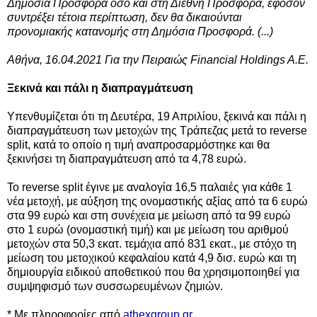
Δημόσια Προσφορά όσο και στη Διεθνή Προσφορά, εφόσον
συντρέξει τέτοια περίπτωση, δεν θα δικαιούνται
προνομιακής κατανομής στη Δημόσια Προσφορά. (...)
Αθήνα, 16.04.2021 Για την Πειραιώς Financial Holdings A.E.
Ξεκινά και πάλι η διαπραγμάτευση
Υπενθυμίζεται ότι τη Δευτέρα, 19 Απριλίου, ξεκινά και πάλι η
διαπραγμάτευση των μετοχών της Τράπεζας μετά το reverse
split, κατά το οποίο η τιμή αναπροσαρμόστηκε και θα
ξεκινήσει τη διαπραγμάτευση από τα 4,78 ευρώ.
Το reverse split έγινε με αναλογία 16,5 παλαιές για κάθε 1
νέα μετοχή, με αύξηση της ονομαστικής αξίας από τα 6 ευρώ
στα 99 ευρώ και στη συνέχεια με μείωση από τα 99 ευρώ
στο 1 ευρώ (ονομαστική τιμή) και με μείωση του αριθμού
μετοχών στα 50,3 εκατ. τεμάχια από 831 εκατ., με στόχο τη
μείωση του μετοχικού κεφαλαίου κατά 4,9 δισ. ευρώ και τη
δημιουργία ειδικού αποθετικού που θα χρησιμοποιηθεί για
συμψηφισμό των συσσωρευμένων ζημιών.
* Με πληροφορίες από
athexgroup.gr