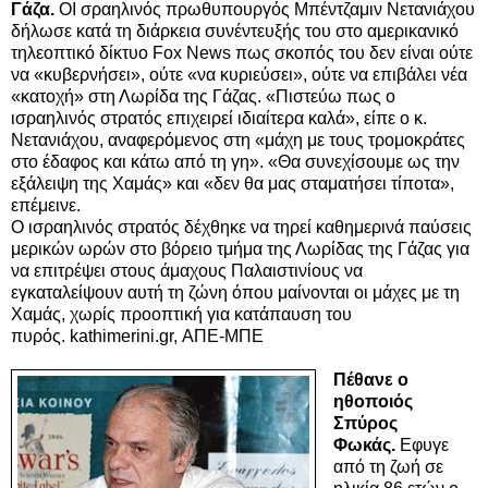
Γάζα.
ΟΙ σραηλινός πρωθυπουργός Μπέντζαμιν Νετανιάχου
δήλωσε κατά τη διάρκεια συνέντευξής του στο αμερικανικό
τηλεοπτικό δίκτυο Fox News πως σκοπός του δεν είναι ούτε
να «κυβερνήσει», ούτε «να κυριεύσει», ούτε να επιβάλει νέα
«κατοχή» στη Λωρίδα της Γάζας. «Πιστεύω πως ο
ισραηλινός στρατός επιχειρεί ιδιαίτερα καλά», είπε ο κ.
Νετανιάχου, αναφερόμενος στη «μάχη με τους τρομοκράτες
στο έδαφος και κάτω από τη γη». «Θα συνεχίσουμε ως την
εξάλειψη της Χαμάς» και «δεν θα μας σταματήσει τίποτα»,
επέμεινε.
Ο ισραηλινός στρατός δέχθηκε να τηρεί καθημερινά παύσεις
μερικών ωρών στο βόρειο τμήμα της Λωρίδας της Γάζας για
να επιτρέψει στους άμαχους Παλαιστινίους να
εγκαταλείψουν αυτή τη ζώνη όπου μαίνονται οι μάχες με τη
Χαμάς, χωρίς προοπτική για κατάπαυση του
πυρός.
kathimerini.gr, ΑΠΕ-ΜΠΕ
Πέθανε ο
ηθοποιός
Σπύρος
Φωκάς.
Εφυγε
από τη ζωή σε