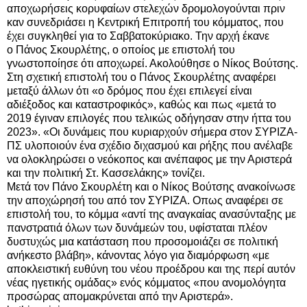
αποχωρήσεις κορυφαίων στελεχών δρομολογούνται πριν
καν συνεδριάσει η Κεντρική Επιτροπή του κόμματος, που
έχει συγκληθεί για το Σαββατοκύριακο. Την αρχή έκανε
ο
Πάνος Σκουρλέτης
, ο οποίος με επιστολή του
γνωστοποίησε ότι αποχωρεί. Ακολούθησε ο Νίκος Βούτσης.
Στη σχετική επιστολή του ο
Πάνος Σκουρλέτης
αναφέρει
μεταξύ άλλων ότι «ο δρόμος που έχει επιλεγεί είναι
αδιέξοδος και καταστροφικός», καθώς και πως «μετά το
2019 έγιναν επιλογές που τελικώς οδήγησαν στην ήττα του
2023». «Οι δυνάμεις που κυριαρχούν σήμερα στον ΣΥΡΙΖΑ-
ΠΣ υλοποιούν ένα σχέδιο διχασμού και ρήξης που ανέλαβε
να ολοκληρώσει ο νεόκοπος και ανέπαφος με την Αριστερά
και την πολιτική Στ. Κασσελάκης» τονίζει.
Μετά τον Πάνο Σκουρλέτη και ο
Νίκος Βούτσης
ανακοίνωσε
την αποχώρησή του από τον ΣΥΡΙΖΑ. Οπως αναφέρει σε
επιστολή του, το κόμμα «αντί της αναγκαίας ανασύνταξης με
πανστρατιά όλων των δυνάμεών του, υφίσταται πλέον
δυστυχώς μια κατάσταση που προσομοιάζει σε πολιτική
ανήκεστο βλάβη», κάνοντας λόγο για διαμόρφωση «με
αποκλειστική ευθύνη του νέου προέδρου και της περί αυτόν
νέας ηγετικής ομάδας» ενός κόμματος «που ανομολόγητα
προσώρας απομακρύνεται από την Αριστερά».