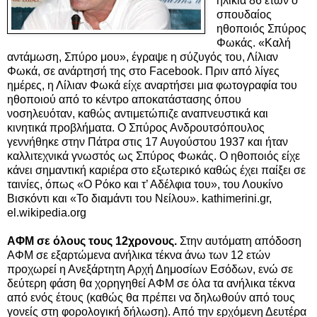
ηλικία 86 ετών ο
σπουδαίος
ηθοποιός Σπύρος
Φωκάς. «Καλή
αντάμωση, Σπύρο μου», έγραψε η σύζυγός του, Λίλιαν
Φωκά, σε ανάρτησή της στο Facebook. Πριν από λίγες
ημέρες, η Λίλιαν Φωκά είχε αναρτήσει μια φωτογραφία του
ηθοποιού από το κέντρο αποκατάστασης όπου
νοσηλευόταν, καθώς αντιμετώπιζε αναπνευστικά και
κινητικά προβλήματα. O Σπύρος Ανδρουτσόπουλος
γεννήθηκε στην Πάτρα στις 17 Αυγούστου 1937 και ήταν
καλλιτεχνικά γνωστός ως Σπύρος Φωκάς. Ο ηθοποιός είχε
κάνει σημαντική καριέρα στο εξωτερικό καθώς έχει παίξει σε
ταινίες, όπως «Ο Ρόκο και τ’ Αδέλφια του», του Λουκίνο
Βισκόντι και «Το διαμάντι του Νείλου». kathimerini.gr,
el.wikipedia.org
ΑΦΜ σε όλους τους 12χρονους.
Στην αυτόματη απόδοση
ΑΦΜ σε εξαρτώμενα ανήλικα τέκνα άνω των 12 ετών
προχωρεί η Ανεξάρτητη Αρχή Δημοσίων Εσόδων, ενώ σε
δεύτερη φάση θα χορηγηθεί ΑΦΜ σε όλα τα ανήλικα τέκνα
από ενός έτους (καθώς θα πρέπει να δηλωθούν από τους
γονείς στη φορολογική δήλωση). Από την ερχόμενη Δευτέρα