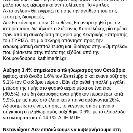
ρόλο του ως αξιωματική αντιπολίτευση. Το «μπλοκ
Αχτσιόγλου» θα εκφράζει επίσης την αντίθεσή του στις
τέσσερις διαγραφές.
Δεν θα κάνουμε πίσω. Ο καθένας θα αναμετρηθεί με την
ιστορία του», διεμήνυσε ο Στέφανος Κασσελάκης μία ημέρα
πριν από τη συνεδρίαση της κρίσιμης Κεντρικής Επιτροπής
του ΣΥΡΙΖΑ, σε μια σκληρή απάντηση προς την
εσωκομματική αντιπολίτευση και ιδιαίτερα στην «Ομπρέλα»,
που βρίσκεται στην πόρτα της εξόδου από την
Κουμονδούρου.
kathimerini.gr
Αύξηση 3,4% σημείωσε ο πληθωρισμός τον Οκτώβριο
εφέτος, από άνοδο 1,6% τον Σεπτέμβριο και έναντι αύξησης
9,1% τον Οκτώβριο πέρυσι. Εάν εξαιρεθεί η πολλή μεγάλη
μείωση της τιμής στο φυσικό αέριο μέσα σε ένα έτος
(60,5%), τα είδη διατροφής ανατιμήθηκαν περαιτέρω κατά
9,9%, με τις τιμές στα έλαια και λίπη να αυξάνονται 26%.
Αξιοσημείωτο είναι, επίσης, το γεγονός ότι σε μηνιαία
σύγκριση ο πληθωρισμός αυξήθηκε 0,6%, με το ελαιόλαδο
να ανατιμάται κατά 14,1%. ΑΠΕ-ΜΠΕ
Νετανιάχου: Δεν επιδιώκουμε να κυβερνήσουμε στη