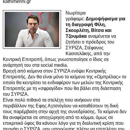
kathimerini.gr
Νωρίτερα
γράφαμε:
Δημοψήφισμα για
τη διαγραφή Φίλη,
Σκουρλέτη, Βίτσα και
Τζουμάκα
αναμένεται να
ζητήσει ο πρόεδρος του
ΣΥΡΙΖΑ, Στέφανος
Κασσελάκης, από την
Κεντρική Επιτροπή, όπως γνωστοποίησε ο ίδιος σε
ανάρτησή του στα social media.
Βροχή από κείμενα στον ΣΥΡΙΖΑ ενόψει Κεντρικής
Επιτροπής. Δεν θα είναι μόνο το κείμενο της «Ομπρέλας» το
οποίο θα κεντρίσει το ενδιαφέρον των μελών της Κεντρικής
Επιτροπής
με τη «σφραγίδα» που θα βάλει στη διάσπαση
του ΣΥΡΙΖΑ.
Είναι πολύ πιθανό τα στελέχη που ανήκουν στο
περιβάλλον
της Εφης Αχτσιόγλου να καταθέσουν τη δική
τους παρέμβαση στην αρχή της συνεδρίασης. Το κείμενο δεν
θα αναφέρεται σε αποχώρηση από το κόμμα, όμως σε
επικριτικό ύφος θα κάνουν λόγο για τη διαλυτική κρίση που
περνάει ο ΣΥΡΙΖΑ, μην μπορώντας πλέον να επιτελέσει τον