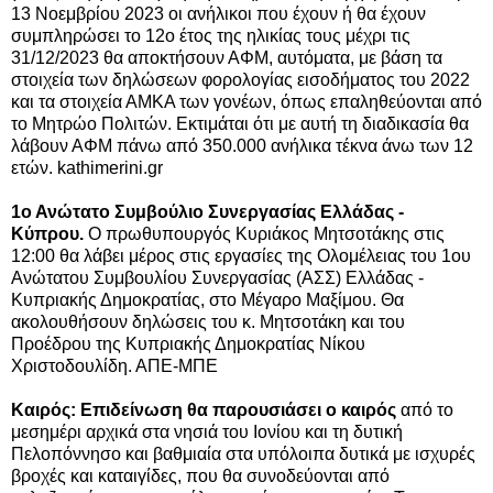
13 Νοεμβρίου 2023 οι ανήλικοι που έχουν ή θα έχουν
συμπληρώσει το 12ο έτος της ηλικίας τους μέχρι τις
31/12/2023 θα αποκτήσουν ΑΦΜ, αυτόματα, με βάση τα
στοιχεία των δηλώσεων φορολογίας εισοδήματος του 2022
και τα στοιχεία ΑΜΚΑ των γονέων, όπως επαληθεύονται από
το Μητρώο Πολιτών. Εκτιμάται ότι με αυτή τη διαδικασία θα
λάβουν ΑΦΜ πάνω από 350.000 ανήλικα τέκνα άνω των 12
ετών. kathimerini.gr
1ο Ανώτατο Συμβούλιο Συνεργασίας Ελλάδας -
Κύπρου.
Ο πρωθυπουργός Κυριάκος Μητσοτάκης στις
12:00 θα λάβει μέρος στις εργασίες της Ολομέλειας του 1ου
Ανώτατου Συμβουλίου Συνεργασίας (ΑΣΣ) Ελλάδας -
Κυπριακής Δημοκρατίας, στο Μέγαρο Μαξίμου. Θα
ακολουθήσουν δηλώσεις του κ. Μητσοτάκη και του
Προέδρου της Κυπριακής Δημοκρατίας Νίκου
Χριστοδουλίδη. ΑΠΕ-ΜΠΕ
Καιρός: Επιδείνωση θα παρουσιάσει ο καιρός
από το
μεσημέρι αρχικά στα νησιά του Ιονίου και τη δυτική
Πελοπόννησο και βαθμιαία στα υπόλοιπα δυτικά με ισχυρές
βροχές και καταιγίδες, που θα συνοδεύονται από