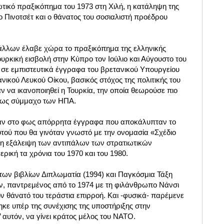
ιωτικό πραξικόπημα του 1973 στη Χιλή, η κατάληψη της
 Πινοτσέτ και ο θάνατος του σοσιαλιστή προέδρου
 άλλων έλαβε χώρα το πραξικόπημα της ελληνικής
ουρκική εισβολή στην Κύπρο
τον Ιούλιο και Αύγουστο του
σε εμπιστευτικά έγγραφα του βρετανικού Υπουργείου
νικού Λευκού Οίκου, βασικός στόχος της πολιτικής του
ν να ικανοποιηθεί η Τουρκία, την οποία θεωρούσε πιο
α ως σύμμαχο των ΗΠΑ
.
θαν στο φως απόρρητα έγγραφα που αποκάλυπταν το
υτού που θα γινόταν γνωστό με την ονομασία «Σχέδιο
η εξάλειψη των αντιπάλων των στρατιωτικών
ερική τα χρόνια του 1970 και του 1980.
ων βιβλίων Διπλωματία (1994) και Παγκόσμια Τάξη
ών, παντρεμένος από το 1974 με τη φιλάνθρωπο Νάνσι
ν θάνατό του τεράστια επιρροή. Και -φυσικά- παρέμενε
θηκε υπέρ της συνέχισης της υποστήριξης στην
 αυτόν, να γίνει κράτος μέλος του NATO.