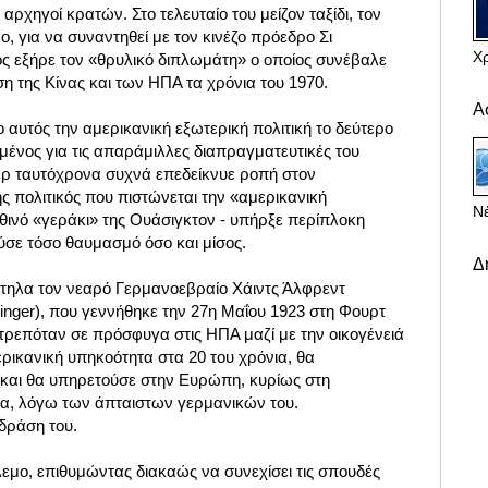
ρχηγοί κρατών. Στο τελευταίο του μείζον ταξίδι, τον
ο, για να συναντηθεί με τον κινέζο πρόεδρο Σι
Χ
ίος εξήρε τον «θρυλικό διπλωμάτη» ο οποίος συνέβαλε
η της Κίνας και των ΗΠΑ τα χρόνια του 1970.
Α
αυτός την αμερικανική εξωτερική πολιτική το δεύτερο
μένος για τις απαράμιλλες διαπραγματευτικές του
κερ ταυτόχρονα συχνά επεδείκνυε ροπή στον
 πολιτικός που πιστώνεται την «αμερικανική
Νέ
ηθινό «γεράκι» της Ουάσιγκτον - υπήρξε περίπλοκη
σε τόσο θαυμασμό όσο και μίσος.
Δ
τηλα τον νεαρό Γερμανοεβραίο Χάιντς Άλφρεντ
singer), που
γεννήθηκε την 27η Μαΐου 1923 στη Φουρτ
ατρεπόταν σε πρόσφυγα στις ΗΠΑ μαζί με την οικογένειά
ρικανική υπηκοότητα στα 20 του χρόνια, θα
και θα υπηρετούσε στην Ευρώπη, κυρίως στη
ία, λόγω των άπταιστων γερμανικών του.
δράση του.
εμο, επιθυμώντας διακαώς να συνεχίσει τις σπουδές