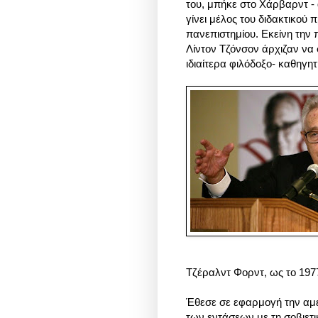
του, μπήκε στο Χάρβαρντ - 
γίνει μέλος του διδακτικού
πανεπιστημίου. Εκείνη την π
Λίντον Τζόνσον άρχιζαν να
ιδιαίτερα φιλόδοξο- καθηγητ
Τζέραλντ Φορντ, ως το 197
Έθεσε σε εφαρμογή την αμε
των εντάσεων με τη σοβιετι