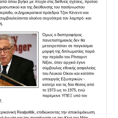
από όπου βγήκε με πτυχίο στις διεθνείς σχέσεις, προτού
 προσωπικού και της διεύθυνσης του πασίγνωστου
ερίοδο, οι Δημοκρατικοί πρόεδροι Τζον Κένεντι και
 συμβουλεύονται ολοένα συχνότερα τον λαμπρό -και
ή.
Όμως ο διοπτροφόρος
πανεπιστημιακός δεν θα
μετατρεπόταν σε παγκόσμια
μορφή της διπλωματίας παρά
την περίοδο του Ρίτσαρντ
Νίξον, όταν αρχικά έγινε
σύμβουλος εθνικής ασφαλείας
του Λευκού Οίκου και κατόπιν
υπουργός Εξωτερικών -
κατείχε και τις δύο θέσεις από
το 1973 ως το 1975, ενώ
παρέμεινε ΥΠΕΞ υπό τον
7.
ρικανική Realpolitik, επιδιώκοντας την αποκλιμάκωση
κή ένωση και την προσέγγιση με την Κίνα του Μάο,