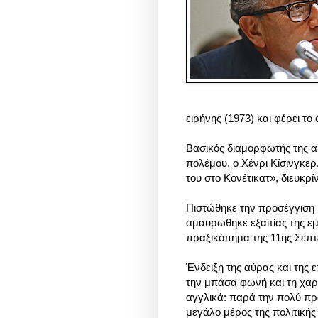
ειρήνης (1973) και φέρει το
Βασικός διαμορφωτής της αμ
πολέμου, ο Χένρι Κίσινγκερ
του στο Κονέτικατ», διευκρίν
Πιστώθηκε την προσέγγιση μ
αμαυρώθηκε εξαιτίας της ε
πραξικόπημα της 11ης Σεπτ
Ένδειξη της αύρας και της
την μπάσα φωνή και τη χαρ
αγγλικά: παρά την πολύ πρ
μεγάλο μέρος της πολιτικής 