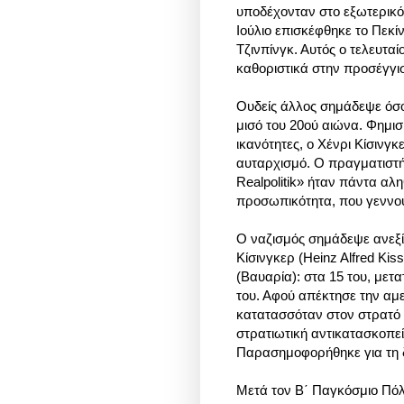
υποδέχονταν στο εξωτερικό α
Ιούλιο επισκέφθηκε το Πεκίν
Τζινπίνγκ. Αυτός ο τελευτα
καθοριστικά στην προσέγγισ
Ουδείς άλλος σημάδεψε όσο 
μισό του 20ού αιώνα. Φημισ
ικανότητες, ο Χένρι Κίσινγ
αυταρχισμό. Ο πραγματιστής
Realpolitik» ήταν πάντα αλ
προσωπικότητα, που γεννού
Ο ναζισμός σημάδεψε ανεξί
Κίσινγκερ (Heinz Alfred Kis
(Βαυαρία): στα 15 του, μετ
του. Αφού απέκτησε την αμε
κατατασσόταν στον στρατό 
στρατιωτική αντικατασκοπε
Παρασημοφορήθηκε για τη 
Μετά τον Β΄ Παγκόσμιο Πόλ