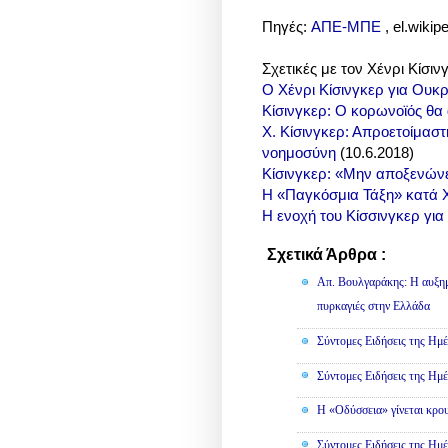
Πηγές:
ΑΠΕ-ΜΠΕ
, el.wikip
Σχετικές με τον Χένρι Κίσιν
Ο Χένρι Κίσινγκερ για Ουκρ
Κίσινγκερ: Ο κορωνοϊός θα 
Χ. Κίσινγκερ: Απροετοίμαστ
νοημοσύνη
(
10.6.2018)
Κίσινγκερ: «Μην αποξενών
Η «Παγκόσμια Τάξη» κατά Χ
Η ενοχή του Κίσσινγκερ για
Σχετικά Άρθρα :
Κοινωνικά
Απ. Βουλγαράκης: Η αυξημ
πυρκαγιές στην Ελλάδα
Σύντομες Ειδήσεις της Ημέ
Σύντομες Ειδήσεις της Ημέ
Η «Οδύσσεια» γίνεται κρου
Σύντομες Ειδήσεις της Ημέ