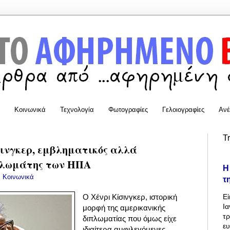
Κοινωνικά
Τεχνολογία
Φωτογραφίες
Γελοιογραφίες
Ανέ
T
σινγκερ, εμβληματικός αλλά
πλωμάτης των ΗΠΑ
Η
:
Κοινωνικά
τ
Εί
Ο Χένρι Κίσινγκερ, ιστορική
Ια
μορφή της αμερικανικής
τρ
διπλωματίας που όμως είχε
ε
ιδιαίτερα αμφιλεγόμενες