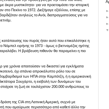
Α
ε άκρα μυστικότητα- για να προετοιμάσει την ιστορική
ν στο Πεκίνο το 1972. Διεξήγαγε εξάλλου, επίσης με
βαρδιζόταν ανηλεώς το Ανόι, διαπραγματεύσεις για να
ιετνάμ.
 κατάπαυσης του πυρός ήταν αυτό που επικαλέστηκε η
το Νόμπελ ειρήνης το 1973 - όμως ο βιετναμέζος ηγέτης
 παραλάβει. Η βράβευση πιθανόν θα παραμείνει η πιο
ερ για χρόνια απαιτούσαν να δικαστεί για εγκλήματα
σκοτεινό, όχι σπάνια απροκάλυπτο ρόλο του σε
 βομβαρδισμοί των ΗΠΑ στην Καμπότζη, ή η αμερικανική
 δικτάτορα Σουχάρτο, η εισβολή των δυνάμεων του
 στοίχισε τη ζωή σε τουλάχιστον 200.000 ανθρώπους το
δράση της CIA στη Λατινική Αμερική, συχνά με
υτή που αμαύρωσε περισσότερο από καθετί άλλο την