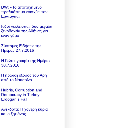
DW: «To αποτυχημένο
πραξικόπημα ενισχύει τον
Ερντογάν»
Ινδοί «έκλεισαν» δύο μεγάλα
ξενοδοχεία της Αθήνας για
έναν γάμο
Σύντομες Ειδήσεις της
Ημέρας 27.7.2016
Η Γελοιογραφία της Ημέρας
30.7.2016
Η ηρωική έξοδος του Άρη
από το Ναυαρίνο
Hubris, Corruption and
Democracy in Turkey:
Erdogan’s Fall
Ανέκδοτα: Η χοντρή κυρία
και ο ζητιάνος