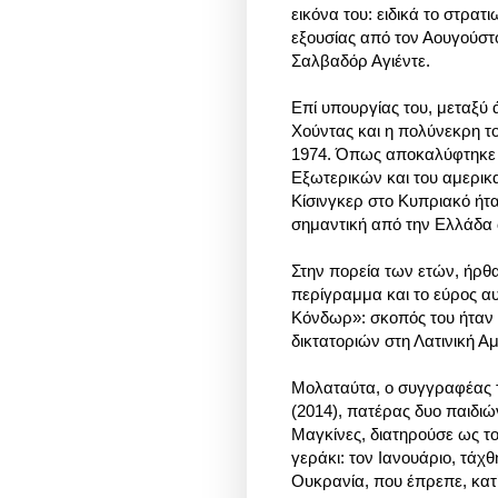
εικόνα του: ειδικά το στρατ
εξουσίας από τον Αουγούστο
Σαλβαδόρ Αγιέντε.
Επί υπουργίας του, μεταξύ
Χούντας και η πολύνεκρη
τ
1974. Όπως αποκαλύφτηκε 
Εξωτερικών και του αμερικα
Κίσινγκερ στο Κυπριακό ήτα
σημαντική από την Ελλάδ
Στην πορεία των ετών, ήρ
περίγραμμα και το εύρος α
Κόνδωρ»: σκοπός του ήταν 
δικτατοριών στη Λατινική Αμ
Μολαταύτα, ο συγγραφέας τ
(2014), πατέρας δυο παιδι
Μαγκίνες, διατηρούσε ως το
γεράκι: τον Ιανουάριο, τάχ
Ουκρανία, που έπρεπε, κατ’