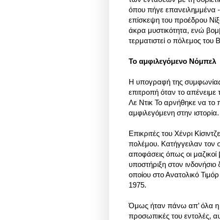
όπου πήγε επανειλημμένα -μ
επίσκεψη του προέδρου Νίξο
άκρα μυστικότητα, ενώ βομ
τερματιστεί ο πόλεμος του Β
Το αμφιλεγόμενο Νόμπελ
Η υπογραφή της συμφωνίας
επιτροπή όταν το απένειμε 
Λε Ντικ Το αρνήθηκε να το
αμφιλεγόμενη στην ιστορία.
Επικριτές του Χένρι Κίσιντζ
πολέμου. Κατήγγειλαν τον 
αποφάσεις όπως οι μαζικοί
υποστήριξη στον ινδονήσιο
οποίου στο Ανατολικό Τιμόρ
1975.
Όμως ήταν πάνω απ’ όλα η 
προσωπικές του εντολές, α