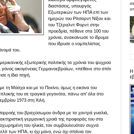
σε
διαστάσεις, υπουργός
οπ
Εξωτερικών των ΗΠΑ επί των
ημερών του Ρίτσαρντ Νίξον και
του Τζέραλντ Φορντ στην
προεδρία, πέθανε στα 100 του
χρόνια, ανακοίνωσε το ίδρυμα
που ίδρυσε ο νομπελίστας
 όνομά του.
ερικανικής εξωτερικής πολιτικής τα χρόνια του ψυχρού
, γόνος οικογένειας Γερμανοεβραίων, «πέθανε στο σπίτι
Η
ισε η ίδια πηγή.
ε
ε τη Μόσχα και με το Πεκίνο, όμως η εικόνα του
μπλοκής του σε τραγικά γεγονότα, πάνω απ’ όλα στο
εμβρίου 1973 στη Χιλή.
 επιρροής του βραχύσωμου άνδρα με τα χοντρά γυαλιά,
ακτηριστική γερμανική χροιά της προφοράς του στα
οχωρημένη του ηλικία, τον συμβουλευόταν συχνά
ελίτ των ΗΠΑ, κι όχι μόνο, ενώ όχι σπάνια τον