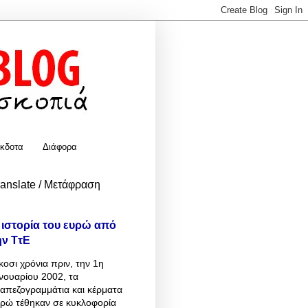
κδοτα
Διάφορα
ranslate / Μετάφραση
 ιστορία του ευρώ από
ην ΤτΕ
κοσι χρόνια πριν, την 1η
νουαρίου 2002, τα
απεζογραμμάτια και κέρματα
υρώ τέθηκαν σε κυκλοφορία