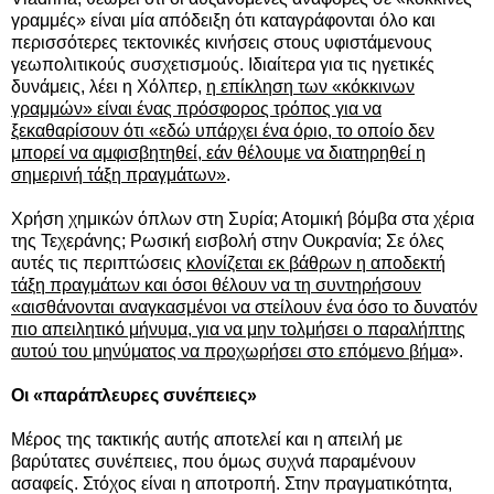
γραμμές» είναι μία απόδειξη ότι καταγράφονται όλο και
περισσότερες τεκτονικές κινήσεις στους υφιστάμενους
γεωπολιτικούς συσχετισμούς. Ιδιαίτερα για τις ηγετικές
δυνάμεις, λέει η Χόλπερ,
η επίκληση των «κόκκινων
γραμμών» είναι ένας πρόσφορος τρόπος για να
ξεκαθαρίσουν ότι «εδώ υπάρχει ένα όριο, το οποίο δεν
μπορεί να αμφισβητηθεί, εάν θέλουμε να διατηρηθεί η
σημερινή τάξη πραγμάτων»
.
Χρήση χημικών όπλων στη Συρία; Ατομική βόμβα στα χέρια
της Τεχεράνης; Ρωσική εισβολή στην Ουκρανία; Σε όλες
αυτές τις περιπτώσεις
κλονίζεται εκ βάθρων η αποδεκτή
τάξη πραγμάτων και όσοι θέλουν να τη συντηρήσουν
«αισθάνονται αναγκασμένοι να στείλουν ένα όσο το δυνατόν
πιο απειλητικό μήνυμα, για να μην τολμήσει ο παραλήπτης
αυτού του μηνύματος να προχωρήσει στο επόμενο βήμα
».
Οι «παράπλευρες συνέπειες»
Μέρος της τακτικής αυτής αποτελεί και η απειλή με
βαρύτατες συνέπειες, που όμως συχνά παραμένουν
ασαφείς. Στόχος είναι η αποτροπή. Στην πραγματικότητα,