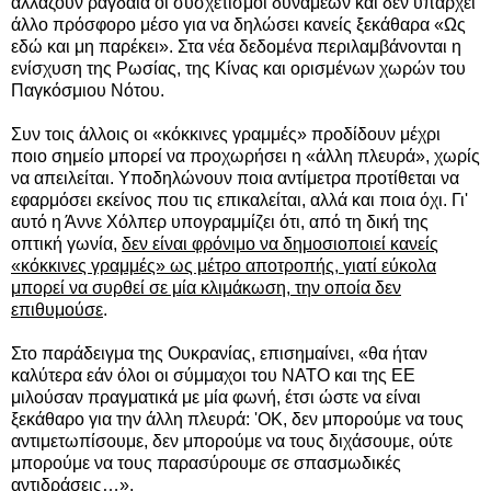
αλλάζουν ραγδαία οι συσχετισμοί δυνάμεων και δεν υπάρχει
άλλο πρόσφορο μέσο για να δηλώσει κανείς ξεκάθαρα «Ως
εδώ και μη παρέκει». Στα νέα δεδομένα περιλαμβάνονται η
ενίσχυση της Ρωσίας, της Κίνας και ορισμένων χωρών του
Παγκόσμιου Νότου.
Συν τοις άλλοις οι «κόκκινες γραμμές» προδίδουν μέχρι
ποιο σημείο μπορεί να προχωρήσει η «άλλη πλευρά», χωρίς
να απειλείται. Υποδηλώνουν ποια αντίμετρα προτίθεται να
εφαρμόσει εκείνος που τις επικαλείται, αλλά και ποια όχι. Γι'
αυτό η Άννε Χόλπερ υπογραμμίζει ότι, από τη δική της
οπτική γωνία,
δεν είναι φρόνιμο να δημοσιοποιεί κανείς
«κόκκινες γραμμές» ως μέτρο αποτροπής, γιατί εύκολα
μπορεί να συρθεί σε μία κλιμάκωση, την οποία δεν
επιθυμούσε
.
Στο παράδειγμα της Ουκρανίας, επισημαίνει, «θα ήταν
καλύτερα εάν όλοι οι σύμμαχοι του ΝΑΤΟ και της ΕΕ
μιλούσαν πραγματικά με μία φωνή, έτσι ώστε να είναι
ξεκάθαρο για την άλλη πλευρά: 'ΟΚ, δεν μπορούμε να τους
αντιμετωπίσουμε, δεν μπορούμε να τους διχάσουμε, ούτε
μπορούμε να τους παρασύρουμε σε σπασμωδικές
αντιδράσεις…».