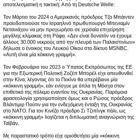
αποτελεσματική η τακτική;
Από τη
Deutsche Welle:
Τον Μάρτιο του 2024 ο Αμερικανός πρόεδρος Τζο Μπάιντεν
προειδοποιούσε τον Ισραηλινό πρωθυπουργό Μπενιαμίν
Νετανιάχου να μην προχωρήσει σε χερσαία επιχείρηση
μεγάλης κλίμακας στη Ράφα. «Δεν είναι δυνατόν να έχουμε
άλλους 30.000 νεκρούς από την πλευρά των Παλαιστινίων»
δήλωσε ο ένοικος του Λευκού Οίκου στο δίκτυο MSNBC.
«Αυτή είναι μία κόκκινη γραμμή».
Τον Φεβρουάριο του 2023 ο Ύπατος Εκπρόσωπος της ΕΕ
για την Εξωτερική Πολιτική Ζοζέπ Μπορέλ είχε απευθυνθεί
στην Κίνα, λέγοντας ότι το Πεκίνο θα υπερέβαινε μία
«κόκκινη γραμμή», εάν ενίσχυε με όπλα τη Μόσχα στον
επιθετικό της πόλεμο εναντίον της Ουκρανίας. Παρόμοια
φρασεολογία χρησιμοποίησε όμως και ο Ρώσος πρόεδρος
Βλάντιμιρ Πούτιν για την ενδεχόμενη ένταξη της Ουκρανίας
στο ΝΑΤΟ. Για τον Κινέζο πρόεδρο Σι Τζιπίνγκ πάλι, ως
«κόκκινη γραμμή» λογίζεται η διπλωματική αναγνώριση της
Ταϊβάν.
Με παραστατικό τρόπο είχε οριοθετήσει μία «κόκκινη