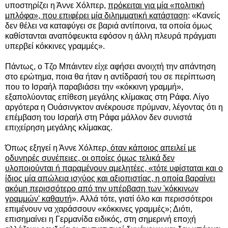
υποστηρίζει η Άννε Χόλπερ,
πρόκειται για μία «πολιτική
μπλόφα», που επιφέρει μία διλημματική κατάσταση
: «Κανείς
δεν θέλει να καταφύγει σε βαριά αντίποινα, τα οποία όμως
καθίστανται αναπόφευκτα εφόσον η άλλη πλευρά πράγματι
υπερβεί κόκκινες γραμμές».
Πάντως, ο Τζο Μπάιντεν είχε αφήσει ανοιχτή την απάντηση
στο ερώτημα, ποια θα ήταν η αντίδρασή του σε περίπτωση
που το Ισραήλ παραβιάσει την «κόκκινη γραμμή»,
εξαπολύοντας επίθεση μεγάλης κλίμακας στη Ράφα. Λίγο
αργότερα η Ουάσινγκτον ανέκρουσε πρύμναν, λέγοντας ότι η
επέμβαση του Ισραήλ στη Ράφα μάλλον δεν συνιστά
επιχείρηση μεγάλης κλίμακας.
Όπως εξηγεί η Άννε Χόλπερ,
όταν κάποιος απειλεί με
οδυνηρές συνέπειες, οι οποίες όμως τελικά δεν
υλοποιούνται ή παραμένουν αμελητέες, «τότε υφίσταται και ο
ίδιος μία απώλεια ισχύος και αξιοπιστίας, η οποία βαραίνει
ακόμη περισσότερο από την υπέρβαση των 'κόκκινων
γραμμών' καθαυτή
». Αλλά τότε, γιατί όλο και περισσότεροι
επιμένουν να χαράσσουν «κόκκινες γραμμές»; Διότι,
επισημαίνει η Γερμανίδα ειδικός, στη σημερινή εποχή