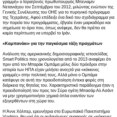
γραμμή» ο Ισραηλινός πρωθυπουργός Μπενιαμίν
Νετανιάχου τον Σεπτέμβριο του 2012, μιλώντας ενώπιον της
Γενικής Συνέλευσης του ΟΗΕ για το πυρηνικό πρόγραμμα
της Τεχεράνης. Αφού επέδειξε ένα δικό του σχεδιάγραμμα για
την πορεία του προγράμματος, έβγαλε έναν μαρκαδόρο και
σημείωσε το όριο που, όπως ανέφερε, δεν θα πρέπει σε
καμία περίπτωση να υπερβεί το Ιράν.
«Καμπανάκι» για την παγκόσμια τάξη πραγμάτων
Ανάλυση της αμερικανικής δημοσιογραφικής ιστοσελίδας
Smart Politics που χρονολογείται από το 2013 αναφέρει ότι
πριν από τον Μπαράκ Ομπάμα μόλις δύο πρόεδροι στην
ιστορία των ΗΠΑ είχαν μιλήσει ανοιχτά για «κόκκινες
γραμμές» στην πολιτική τους. Αλλά μόνο ο Ομπάμα
κατέφυγε σε αυτή την προειδοποίηση έντεκα φορές στη
διάρκεια της θητείας του. Χαρακτηριστικό παράδειγμα ήταν η
προειδοποίησή του προς τον Σύρο ηγέτη Μπασάρ Αλ Ασάντ
να μην χρησιμοποιήσει χημικά όπλα εναντίον των
εξεγερθέντων στη χώρα του.
Η Άννε Χόλπερ, ερευνήτρια στο Ευρωπαϊκό Πανεπιστήμιο
Viadrina, θεωρεί ότι οι αυξανόμενες αναφορές σε «κόκκινες