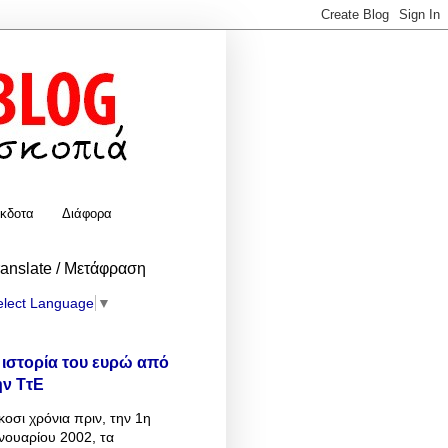
κδοτα
Διάφορα
ranslate / Μετάφραση
elect Language
▼
 ιστορία του ευρώ από
ην ΤτΕ
κοσι χρόνια πριν, την 1η
νουαρίου 2002, τα