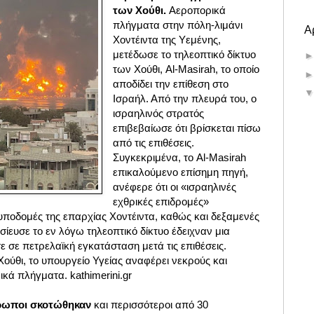
των Χούθι.
Αεροπορικά
πλήγματα στην πόλη-λιμάνι
Α
Χοντέιντα της Υεμένης,
μετέδωσε το τηλεοπτικό δίκτυο
των Χούθι, Al-Masirah, το οποίο
αποδίδει την επίθεση στο
Ισραήλ. Από την πλευρά του, ο
ισραηλινός στρατός
επιβεβαίωσε ότι βρίσκεται πίσω
από τις επιθέσεις.
Συγκεκριμένα, το Al-Masirah
επικαλούμενο επίσημη πηγή,
ανέφερε ότι οι «ισραηλινές
εχθρικές επιδρομές»
υποδομές της επαρχίας Χοντέιντα, καθώς και δεξαμενές
ευσε το εν λόγω τηλεοπτικό δίκτυο έδειχναν μια
 σε πετρελαϊκή εγκατάσταση μετά τις επιθέσεις.
ούθι, το υπουργείο Υγείας αναφέρει νεκρούς και
κά πλήγματα. kathimerini.gr
θρωποι σκοτώθηκαν
και περισσότεροι από 30