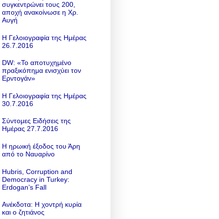
συγκεντρώνει τους 200,
αποχή ανακοίνωσε η Χρ.
Αυγή
Η Γελοιογραφία της Ημέρας
26.7.2016
DW: «To αποτυχημένο
πραξικόπημα ενισχύει τον
Ερντογάν»
Η Γελοιογραφία της Ημέρας
30.7.2016
Σύντομες Ειδήσεις της
Ημέρας 27.7.2016
Η ηρωική έξοδος του Άρη
από το Ναυαρίνο
Hubris, Corruption and
Democracy in Turkey:
Erdogan’s Fall
Ανέκδοτα: Η χοντρή κυρία
και ο ζητιάνος