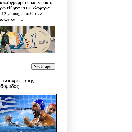
απεζογραμμάτια και κέρματα
υρώ τέθηκαν σε κυκλοφορία
 12 χώρες, μεταξύ των
οίων και η ...
 φωτογραφία της
βδομάδας