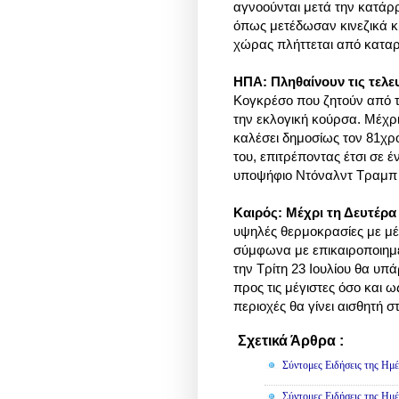
αγνοούνται μετά την κατάρ
όπως μετέδωσαν κινεζικά κ
χώρας πλήττεται από κατα
ΗΠΑ: Πληθαίνουν τις τελε
Κογκρέσο που ζητούν από 
την εκλογική κούρσα. Μέχρι
καλέσει δημοσίως τον 81χρ
του, επιτρέποντας έτσι σε 
υποψήφιο Ντόναλντ Τραμπ 
Καιρός: Μέχρι τη Δευτέρα
υψηλές θερμοκρασίες με μέ
σύμφωνα με επικαιροποιημέ
την Τρίτη 23 Ιουλίου θα υπ
προς τις μέγιστες όσο και ω
περιοχές θα γίνει αισθητή 
Σχετικά Άρθρα :
Κοινωνικά,
Σύντομες Ειδήσεις της Ημέ
Σύντομες Ειδήσεις της Ημέ