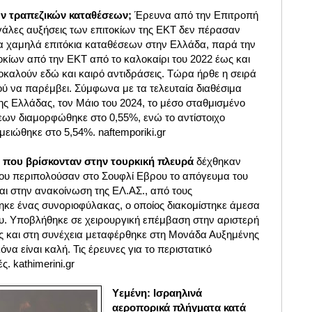
των τραπεζικών καταθέσεων;
Έρευνα από την Επιτροπή
άλες αυξήσεις των επιτοκίων της ΕΚΤ δεν πέρασαν
να χαμηλά επιτόκια καταθέσεων στην Ελλάδα, παρά την
οκίων από την ΕΚΤ από το καλοκαίρι του 2022 έως και
οκαλούν εδώ και καιρό αντιδράσεις. Τώρα ήρθε η σειρά
ύ να παρέμβει. Σύμφωνα με τα τελευταία διαθέσιμα
ης Ελλάδας, τον Μάιο του 2024, το μέσο σταθμισμένο
εων διαμορφώθηκε στο 0,55%, ενώ το αντίστοιχο
μειώθηκε στο 5,54%. naftemporiki.gr
που βρίσκονταν στην τουρκική πλευρά
δέχθηκαν
ου περιπολούσαν στο Σουφλί Εβρου το απόγευμα του
ι στην ανακοίνωση της ΕΛ.ΑΣ., από τους
κε ένας συνοριοφύλακας, ο οποίος διακομίστηκε άμεσα
ου. Υποβλήθηκε σε χειρουργική επέμβαση στην αριστερή
ς και στη συνέχεια μεταφέρθηκε στη Μονάδα Αυξημένης
όνα είναι καλή. Τις έρευνες για το περιστατικό
ς. kathimerini.gr
Υεμένη: Ισραηλινά
αεροπορικά πλήγματα κατά