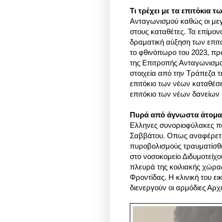
Τι τρέχει με τα επιτόκια 
Ανταγωνισμού καθώς οι μεγ
στους καταθέτες. Τα επίμο
δραματική αύξηση των επιτ
το φθινόπωρο του 2023, πρ
της Επιτροπής Ανταγωνισμο
στοιχεία από την Τράπεζα τ
επιτόκιο των νέων καταθέσ
επιτόκιο των νέων δανείων 
Πυρά από άγνωστα άτομα 
Ελληνες συνοριοφύλακες π
Σαββάτου. Οπως αναφέρετα
πυροβολισμούς τραυματίσθη
στο νοσοκομείο Διδυμοτείχ
πλευρά της κοιλιακής χώρα
Φροντίδας. Η κλινική του εικ
διενεργούν οι αρμόδιες Αρχέ