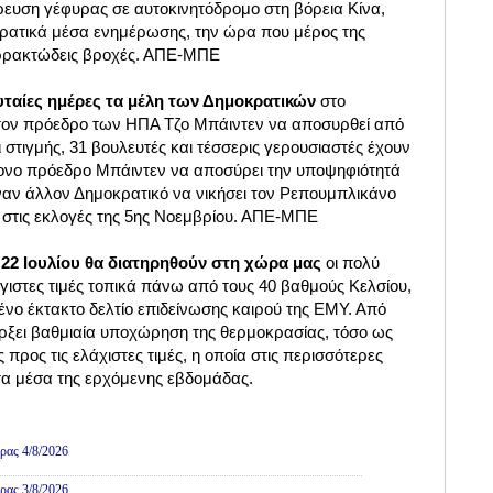
ρευση γέφυρας σε αυτοκινητόδρομο στη βόρεια Κίνα,
ρατικά μέσα ενημέρωσης, την ώρα που μέρος της
ρρακτώδεις βροχές. ΑΠΕ-ΜΠΕ
υταίες ημέρες τα μέλη των Δημοκρατικών
στο
τον πρόεδρο των ΗΠΑ Τζο Μπάιντεν να αποσυρθεί από
 στιγμής, 31 βουλευτές και τέσσερις γερουσιαστές έχουν
ονο πρόεδρο Μπάιντεν να αποσύρει την υποψηφιότητά
έναν άλλον Δημοκρατικό να νικήσει τον Ρεπουμπλικάνο
στις εκλογές της 5ης Νοεμβρίου. ΑΠΕ-ΜΠΕ
 22 Ιουλίου θα διατηρηθούν στη χώρα μας
οι πολύ
γιστες τιμές τοπικά πάνω από τους 40 βαθμούς Κελσίου,
νο έκτακτο δελτίο επιδείνωσης καιρού της ΕΜΥ. Από
άρξει βαθμιαία υποχώρηση της θερμοκρασίας, τόσο ως
ς προς τις ελάχιστες τιμές, η οποία στις περισσότερες
στα μέσα της ερχόμενης εβδομάδας.
Πολιτική
ρας 4/8/2026
ρας 3/8/2026