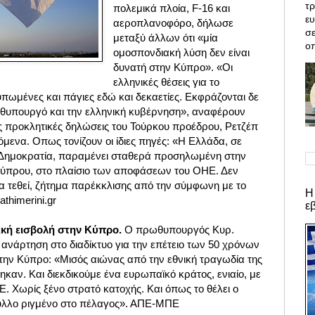
τρ
πολεμικά πλοία, F-16 και
ε
αεροπλανοφόρο, δήλωσε
σε
μεταξύ άλλων ότι «μία
οπ
ομοσπονδιακή λύση δεν είναι
δυνατή στην Κύπρο». «Οι
ελληνικές θέσεις για το
υπωμένες και πάγιες
εδώ και δεκαετίες. Εκφράζονται δε
θυπουργό και την ελληνική κυβέρνηση», αναφέρουν
ις προκλητικές δηλώσεις του Τούρκου προέδρου, Ρετζέπ
μενα. Οπως τονίζουν οι ίδιες πηγές: «Η Ελλάδα, σε
 Δημοκρατία, παραμένει σταθερά προσηλωμένη στην
Κύπρου, στο πλαίσιο των αποφάσεων του ΟΗΕ. Δεν
να τεθεί, ζήτημα παρέκκλισης από την σύμφωνη με το
Η
athimerini.gr
ε
ική εισβολή στην Κύπρο.
Ο πρωθυπουργός Κυρ.
ανάρτηση στο διαδίκτυο για την επέτειο των 50 χρόνων
στην Κύπρο: «Μισός αιώνας από την εθνική τραγωδία της
καν. Και διεκδικούμε ένα ευρωπαϊκό κράτος, ενιαίο, με
. Χωρίς ξένο στρατό κατοχής. Και όπως το θέλει ο
ύλλο ριγμένο στο πέλαγος». ΑΠΕ-ΜΠΕ