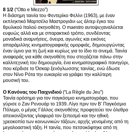
8 1/2
(“Otto e Mezzo”)
Η διάσημη ταινία του Φεντερίκο Φελίνι (1963), με έναν
εκπληκτικό Μαρτσέλο Μαστρογιάνι ως άλτερ έγκο του
θρυλικού Ιταλού σκηνοθέτη. Ο maestro αυτοψυχαναλύεται
ευφυώς αλλά και με σπαρακτικό τρόπο, συνδέοντας
μοναδικά αναμνήσεις, όνειρα, αγωνίες και εικόνες
απαράμιλλης κινηματογραφικής ομορφιάς, δημιουργώντας
έναν ύμνο για τη ζωή και κυρίως για το ίδιο το σινεμά. Ταινία
αναφοράς για κάθε σκηνοθέτη που στοχάζεται πάνω στην
καλλιτεχνική του δημιουργία, ένα κινηματογραφικό πανηγύρι,
που κέρδισε το Όσκαρ ξενόγλωσσης ταινίας, ενώ έδωσε
στον Νίνο Ρότα την ευκαιρία να γράψει την καλύτερη
μουσική του.
Ο Κανόνας του Παιχνιδιού
(“La Règle du Jeu”)
Ταινία ορόσημο για τον παγκόσμιο κινηματογράφο, που
γύρισε ο Ζαν Ρενουάρ το 1939. Λίγο πριν τον Β’ Παγκόσμιο
Πόλεμο, ο μέγας Γάλλος σκηνοθέτης προφητεύει τον όλεθρο
απεικονίζοντας γλαφυρά τον ξεπεσμό και την ηθική
χρεοκοπία των κοινωνικών τάξεων, αρχής γενομένης από τη
μεγαλοαστική τάξη. Η ταινία, που πετσοκόφτηκε από τη