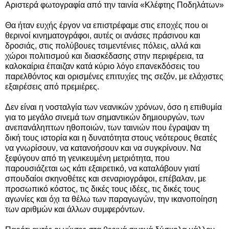
Αριστερά φ
ωτογραφία από την ταινία «Κλέφτης Ποδηλάτων»
Θα ήταν ευχής έργον να επιστρέφαμε στις εποχές που οι
θερινοί κινηματογράφοι, αυτές οι ανάσες πράσινου και
δροσιάς, στις πολύβουες τσιμεντένιες πόλεις, αλλά και
χώροι πολιτισμού και διασκέδασης στην περιφέρεια, τα
καλοκαίρια έπαιζαν κατά κύριο λόγο επανεκδόσεις του
παρελθόντος και ορισμένες επιτυχίες της σεζόν, με ελάχιστες
εξαιρέσεις από πρεμιέρες.
Δεν είναι η νοσταλγία των νεανικών χρόνων, όσο η επιθυμία
για το μεγάλο σινεμά των σημαντικών δημιουργών, των
ανεπανάληπτων ηθοποιών, των ταινιών που έγραψαν τη
δική τους ιστορία και η δυνατότητα στους νεότερους θεατές
να γνωρίσουν, να κατανοήσουν και να συγκρίνουν. Να
ξεφύγουν από τη γενικευμένη μετριότητα, που
παρουσιάζεται ως κάτι εξαιρετικό, να καταλάβουν γιατί
σπουδαίοι σκηνοθέτες και σεναριογράφοι, επέβαλαν, με
προσωπικό κόστος, τις δικές τους ιδέες, τις δικές τους
αγωνίες και όχι τα θέλω των παραγωγών, την ικανοποίηση
των αριθμών και άλλων συμφερόντων.