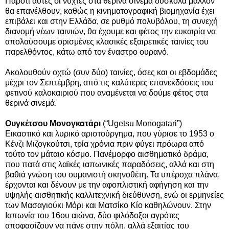
Παρότι αυτές οι νύχτες στα θερινά σινεμά δύσκολα μάλλον
θα επανέλθουν, καθώς η κινηματογραφική βιομηχανία έχει
επιβάλει και στην Ελλάδα, σε ρυθμό πολυβόλου, τη συνεχή
διανομή νέων ταινιών, θα έχουμε και φέτος την ευκαιρία να
απολαύσουμε ορισμένες κλασικές εξαιρετικές ταινίες του
παρελθόντος, κάτω από τον έναστρο ουρανό.
Ακολουθούν οχτώ (συν δύο) ταινίες, όσες και οι εβδομάδες
μέχρι τον Σεπτέμβρη, από τις καλύτερες επανεκδόσεις του
φετινού καλοκαιριού που αναμένεται να δούμε φέτος στα
θερινά σινεμά.
Ουγκέτσου Μονογκατάρι
(“Ugetsu Monogatari”)
Εικαστικό και λυρικό αριστούργημα, που γύρισε το 1953 ο
Κένζι Μιζογκούτσι, τρία χρόνια πριν φύγει πρόωρα από
τούτο τον μάταιο κόσμο. Πανέμορφο αισθηματικό δράμα,
που πατά στις λαϊκές ιαπωνικές παραδόσεις, αλλά και στη
βαθιά γνώση του ουμανιστή σκηνοθέτη. Τα υπέροχα πλάνα,
έρχονται και δένουν με την αφοπλιστική αφήγηση και την
υψηλής αισθητικής καλλιτεχνική διεύθυνση, ενώ οι ερμηνείες
των Μασαγιούκι Μόρι και Ματσίκο Κίο καθηλώνουν. Στην
Ιαπωνία του 16ου αιώνα, δύο φιλόδοξοι αγρότες
αποφασίζουν να πάνε στην πόλη, αλλά εξαιτίας του