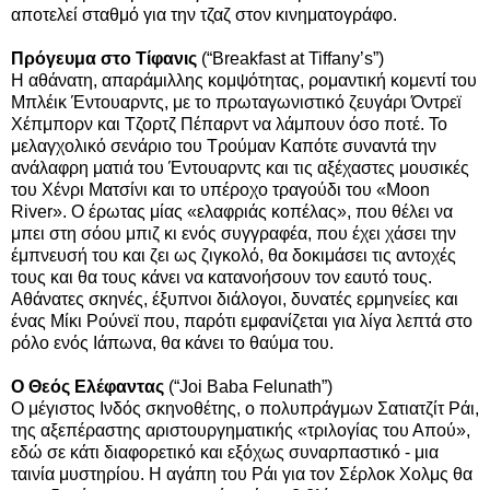
αποτελεί σταθμό για την τζαζ στον κινηματογράφο.
Πρόγευμα στο Τίφανις
(“Breakfast at Tiffany’s”)
Η αθάνατη, απαράμιλλης κομψότητας, ρομαντική κομεντί του
Μπλέικ Έντουαρντς, με το πρωταγωνιστικό ζευγάρι Όντρεϊ
Χέπμπορν και Τζορτζ Πέπαρντ να λάμπουν όσο ποτέ. Το
μελαγχολικό σενάριο του Τρούμαν Καπότε συναντά την
ανάλαφρη ματιά του Έντουαρντς και τις αξέχαστες μουσικές
του Χένρι Ματσίνι και το υπέροχο τραγούδι του «Moon
River». Ο έρωτας μίας «ελαφριάς κοπέλας», που θέλει να
μπει στη σόου μπιζ κι ενός συγγραφέα, που έχει χάσει την
έμπνευσή του και ζει ως ζιγκολό, θα δοκιμάσει τις αντοχές
τους και θα τους κάνει να κατανοήσουν τον εαυτό τους.
Αθάνατες σκηνές, έξυπνοι διάλογοι, δυνατές ερμηνείες και
ένας Μίκι Ρούνεϊ που, παρότι εμφανίζεται για λίγα λεπτά στο
ρόλο ενός Ιάπωνα, θα κάνει το θαύμα του.
Ο Θεός Ελέφαντας
(“Joi Baba Felunath”)
Ο μέγιστος Ινδός σκηνοθέτης, ο πολυπράγμων Σατιατζίτ Ράι,
της αξεπέραστης αριστουργηματικής «τριλογίας του Απού»,
εδώ σε κάτι διαφορετικό και εξόχως συναρπαστικό - μια
ταινία μυστηρίου. Η αγάπη του Ράι για τον Σέρλοκ Χολμς θα