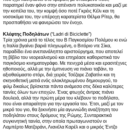
παρατηρεί έναν φόνο στην απέναντι πολυκατοικία και μαζί με
την κοπέλα του, την κομψή όσο ποτέ Γκρέις Κέλι και τη
νοσοκόμα του, την υπέροχη καρατερίστα Θέλμα Ρίτερ, θα
προσπαθήσει να φανερώσει τον ένοχο.
Κλέφτης Ποδηλάτων
(“Ladri di Biciclette”)
Τρία χρόνια μετά το τέλος του Β Παγκοσμίου Πολέμου κι ενώ
η Ιταλία βγαίνει βαριά πληγωμένη, ο Βιτόριο ντε Σίκα,
παραδίδει ένα ανεπανάληπτο αριστούργημα, που αποτελεί
τη βίβλο του νεορεαλισμού και επηρέασε καθοριστικά τον
παγκόσμιο κινηματογράφο. Με πενιχρά μέσα και ερασιτέχνες
ηθοποιούς, αλλά με την έμπνευση να πιάνει ταβάνι, το
αξιοθαύμαστο στόρι, διά χειρός Τσέζαρε Ζαβατίνι και τη
σκηνοθετική ματιά ενός ολοκληρωμένου δημιουργού, το
φιλμ δικαίως βρίσκεται πάντα ανάμεσα στις δέκα καλύτερες
ταινίες όλων των εποχών. Ένας φτωχός άντρας πιάνει
δουλειά, αλλά την πρώτη μέρα του κλέβουν το ποδήλατο,
που είναι απαραίτητο για την εργασία του. Έτσι, μαζί με τον
μικρό του γιο, θα ξεκινήσει μία αγωνιώδη αναζήτηση του
ποδηλάτου στους δρόμους της Ρώμης. Συνταρακτικά
συγκινητική ταινία, στην οποία πρωταγωνιστούν οι
Λαμπέρτο Ματζοράνι, Λιανέλα Καρέλ και ο μικρός Έντζο