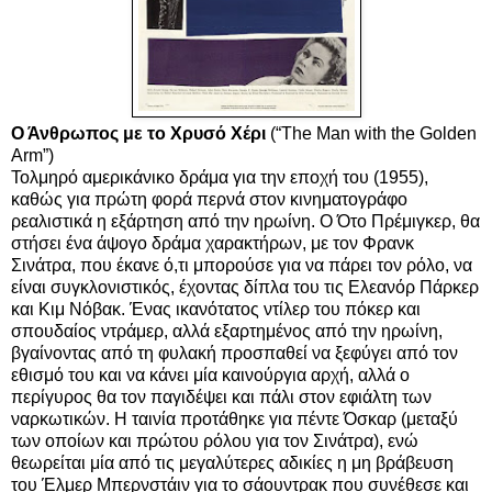
Ο Άνθρωπος με το Χρυσό Χέρι
(“The Man with the Golden
Arm”)
Τολμηρό αμερικάνικο δράμα για την εποχή του (1955),
καθώς για πρώτη φορά περνά στον κινηματογράφο
ρεαλιστικά η εξάρτηση από την ηρωίνη. Ο Ότο Πρέμιγκερ, θα
στήσει ένα άψογο δράμα χαρακτήρων, με τον Φρανκ
Σινάτρα, που έκανε ό,τι μπορούσε για να πάρει τον ρόλο, να
είναι συγκλονιστικός, έχοντας δίπλα του τις Ελεανόρ Πάρκερ
και Κιμ Νόβακ. Ένας ικανότατος ντίλερ του πόκερ και
σπουδαίος ντράμερ, αλλά εξαρτημένος από την ηρωίνη,
βγαίνοντας από τη φυλακή προσπαθεί να ξεφύγει από τον
εθισμό του και να κάνει μία καινούργια αρχή, αλλά ο
περίγυρος θα τον παγιδέψει και πάλι στον εφιάλτη των
ναρκωτικών. Η ταινία προτάθηκε για πέντε Όσκαρ (μεταξύ
των οποίων και πρώτου ρόλου για τον Σινάτρα), ενώ
θεωρείται μία από τις μεγαλύτερες αδικίες η μη βράβευση
του Έλμερ Μπερνστάιν για το σάουντρακ που συνέθεσε και