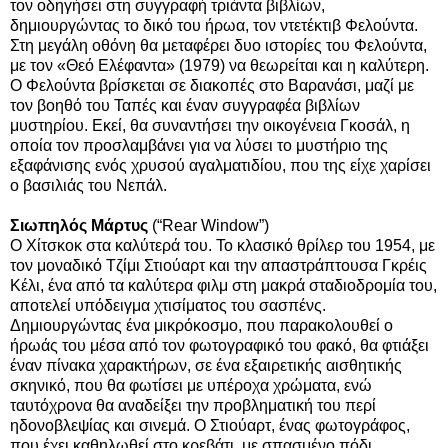
τον οδηγήσει στη συγγραφή τριάντα βιβλίων,
δημιουργώντας το δικό του ήρωα, τον ντετέκτιβ Φελούντα.
Στη μεγάλη οθόνη θα μεταφέρει δυο ιστορίες του Φελούντα,
με τον «Θεό Ελέφαντα» (1979) να θεωρείται και η καλύτερη.
Ο Φελούντα βρίσκεται σε διακοπές στο Βαρανάσι, μαζί με
τον βοηθό του Ταπές και έναν συγγραφέα βιβλίων
μυστηρίου. Εκεί, θα συναντήσει την οικογένεια Γκοσάλ, η
οποία τον προσλαμβάνει για να λύσει το μυστήριο της
εξαφάνισης ενός χρυσού αγαλματιδίου, που της είχε χαρίσει
ο βασιλιάς του Νεπάλ.
Σιωπηλός Μάρτυς
(“Rear Window”)
Ο Χίτσκοκ στα καλύτερά του. Το κλασικό θρίλερ του 1954, με
τον μοναδικό Τζίμι Στιούαρτ και την απαστράπτουσα Γκρέις
Κέλι, ένα από τα καλύτερα φιλμ στη μακρά σταδιοδρομία του,
αποτελεί υπόδειγμα χτισίματος του σασπένς.
Δημιουργώντας ένα μικρόκοσμο, που παρακολουθεί ο
ήρωάς του μέσα από τον φωτογραφικό του φακό, θα φτιάξει
έναν πίνακα χαρακτήρων, σε ένα εξαιρετικής αισθητικής
σκηνικό, που θα φωτίσει με υπέροχα χρώματα, ενώ
ταυτόχρονα θα αναδείξει την προβληματική του περί
ηδονοβλεψίας και σινεμά. Ο Στιούαρτ, ένας φωτογράφος,
που έχει καθηλωθεί στο κρεβάτι, με σπασμένο πόδι,