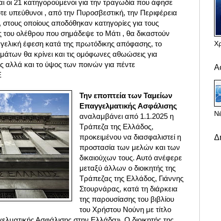
ι οι 21 κατηγορούμενοι για την τραγωδία που άφησε
τότε υπεύθυνοι , από την Πυροσβεστική, την Περιφέρεια
η, στους οποίους αποδόθηκαν κατηγορίες για τους
ς του ολέθρου που σημάδεψε το Μάτι , θα δικαστούν
Χ
γελική έφεση κατά της πρωτόδικης απόφασης, το
μάτων θα κρίνει και τις ομόφωνες αθωώσεις για
 αλλά και το ύψος των ποινών για πέντε
Α
Ε
Την εποπτεία των Ταμείων
Επαγγελματικής Ασφάλισης
Νέ
αναλαμβάνει από 1.1.2025 η
Τράπεζα της Ελλάδος,
προκειμένου να διασφαλιστεί η
Δ
προστασία των μελών και των
δικαιούχων τους. Αυτό ανέφερε
μεταξύ άλλων ο διοικητής της
Τράπεζας της Ελλάδος, Γιάννης
Στουρνάρας, κατά τη διάρκεια
της παρουσίασης του βιβλίου
του Χρήστου Νούνη με τίτλο
ελματικής Ασφάλισης στην Ελλάδα». Ο διοικητής της