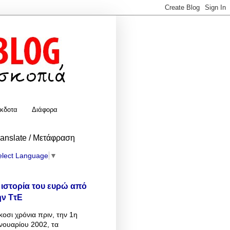
κδοτα
Διάφορα
ranslate / Μετάφραση
elect Language
▼
 ιστορία του ευρώ από
ην ΤτΕ
κοσι χρόνια πριν, την 1η
νουαρίου 2002, τα