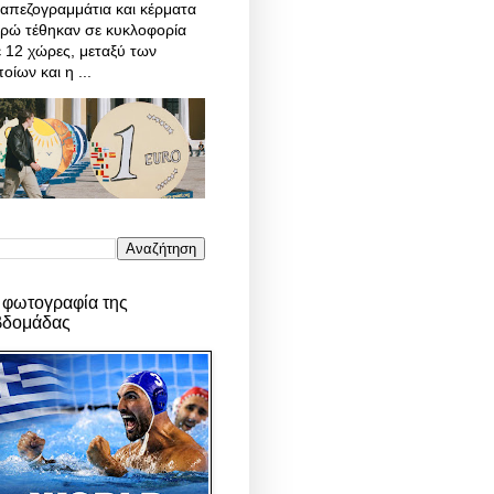
απεζογραμμάτια και κέρματα
υρώ τέθηκαν σε κυκλοφορία
 12 χώρες, μεταξύ των
οίων και η ...
 φωτογραφία της
βδομάδας