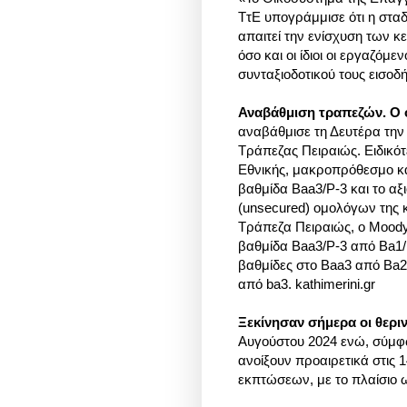
ΤτΕ υπογράμμισε ότι η στα
απαιτεί την ενίσχυση των 
όσο και οι ίδιοι οι εργαζόμ
συνταξιοδοτικού τους εισοδή
Αναβάθμιση τραπεζών. O 
αναβάθμισε τη Δευτέρα την 
Τράπεζας Πειραιώς. Ειδικό
Εθνικής, μακροπρόθεσμο κ
βαθμίδα Baa3/P-3 και το 
(unsecured) ομολόγων της 
Τράπεζα Πειραιώς, ο Moody
βαθμίδα Baa3/P-3 από Ba1
βαθμίδες στο Baa3 από Ba2
από ba3. kathimerini.gr
Ξεκίνησαν σήμερα οι θερι
Αυγούστου 2024 ενώ, σύμφ
ανοίξουν προαιρετικά στις 
εκπτώσεων, με το πλαίσιο 