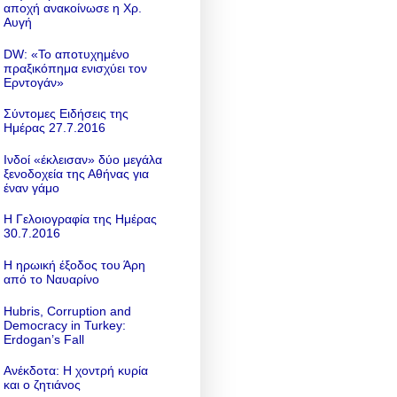
αποχή ανακοίνωσε η Χρ.
Αυγή
DW: «To αποτυχημένο
πραξικόπημα ενισχύει τον
Ερντογάν»
Σύντομες Ειδήσεις της
Ημέρας 27.7.2016
Ινδοί «έκλεισαν» δύο μεγάλα
ξενοδοχεία της Αθήνας για
έναν γάμο
Η Γελοιογραφία της Ημέρας
30.7.2016
Η ηρωική έξοδος του Άρη
από το Ναυαρίνο
Hubris, Corruption and
Democracy in Turkey:
Erdogan’s Fall
Ανέκδοτα: Η χοντρή κυρία
και ο ζητιάνος