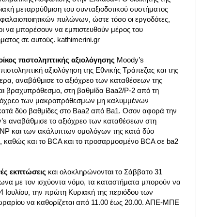
διακή μεταρρύθμιση του συνταξιοδοτικού συστήματος
κεφαλαιοποιητικών πυλώνων, ώστε τόσο οι εργοδότες,
ενοι να μπορέσουν να εμπιστευθούν μέρος του
ματος σε αυτούς. kathimerini.gr
οίκος πιστοληπτικής αξιολόγησης
Moody’s
πιστοληπτική αξιολόγηση της Εθνικής Τράπεζας και της
τερα, αναβάθμισε το αξιόχρεο των καταθέσεων της
αι βραχυπρόθεσμο, στη βαθμίδα Baa2/P-2 από τη
αξιόχρεο των μακροπρόθεσμων μη καλυμμένων
κατά δύο βαθμίδες στο Baa2 από Ba1. Οσον αφορά την
’s αναβάθμισε το αξιόχρεο των καταθέσεων στη
/NP και των ακάλυπτων ομολόγων της κατά δύο
, καθώς και το BCA και το προσαρμοσμένο BCA σε ba2
νές εκπτώσεις
και ολοκληρώνονται το Σάββατο 31
ωνα με τον ισχύοντα νόμο, τα καταστήματα μπορούν να
14 Ιουλίου, την πρώτη Κυριακή της περιόδου των
ωραρίου να καθορίζεται από 11.00 έως 20.00. ΑΠΕ-ΜΠΕ