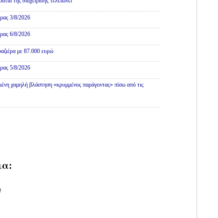
τία της διαχείρισης τελειώνει
ρας 3/8/2026
ρας 6/8/2026
αζιέρα με 87.000 ευρώ
ρας 5/8/2026
ένη χαμηλή βλάστηση «κρυμμένος παράγοντας» πίσω από τις
ια:
υ