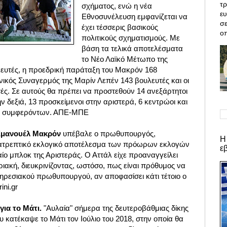
τρ
σχήματος, ενώ η νέα
ε
Εθνοσυνέλευση εμφανίζεται να
σε
έχει τέσσερις βασικούς
οπ
πολιτικούς σχηματισμούς. Με
βάση τα τελικά αποτελέσματα
το Νέο Λαϊκό Μέτωπο της
λευτές, η προεδρική παράταξη του Μακρόν 168
θνικός Συναγερμός της Μαρίν Λεπέν 143 βουλευτές
και οι
ές. Σε αυτούς θα πρέπει να προστεθούν 14 ανεξάρτητοι
ν δεξιά, 13 προσκείμενοι στην αριστερά, 6 κεντρώοι και
ών συμφερόντων. ΑΠΕ-ΜΠΕ
 Εμανουέλ Μακρόν
υπέβαλε ο πρωθυπουργός,
Η
νατρεπτικό εκλογικό αποτέλεσμα των πρόωρων εκλογών
ε
αίο μπλοκ της Αριστεράς. Ο Αττάλ είχε προαναγγείλει
ριακή, διευκρινίζοντας, ωστόσο, πως είναι πρόθυμος να
πηρεσιακού πρωθυπουργού, αν αποφασίσει κάτι τέτοιο ο
ni.gr
για το Μάτι.
"Αυλαία" σήμερα της δευτεροβάθμιας δίκης
υ κατέκαψε το Μάτι τον Ιούλιο του 2018, στην οποία θα