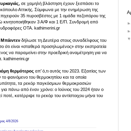
πυρκαγιάς,
σε χαμηλή βλάστηση έχουν ξεσπάσει το
ρκόπουλο Αττικής. Σύμφωνα με την ενημέρωση της
Α
επιχειρούν 35 πυροσβέστες με 1 ομάδα πεζοπόρου της
 κινητοποιήθηκαν 3 Α/Φ και 1 Ε/Π. Συνδρομή από
υδροφόρες ΟΤΑ. kathimerini.gr
 Μπάιντεν
δήλωσε τη Δευτέρα στους συναδέλφους του
ο ότι είναι «σταθερά προσηλωμένος» στην εκστρατεία
νος να παραμείνει στην προεδρική αναμέτρηση για να
 kathimerini.gr
ακόμη θερμότερος
απ’ ό,τι αυτός του 2023. Εξαιτίας των
 το φαινόμενο του θερμοκηπίου και τα οποία
ωπότητα, τα ρεκόρ παγκόσμιων θερμοκρασιών
για πάνω από έναν χρόνο: ο Ιούνιος του 2024 ήταν ο
εί ποτέ, κατέρριψε το ρεκόρ του αντίστοιχου μήνα του
Πολιτική
ρας 4/8/2026