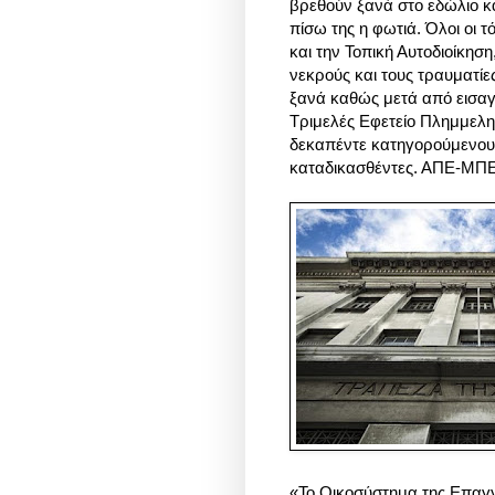
βρεθούν ξανά στο εδώλιο κα
πίσω της η φωτιά. Όλοι οι 
και την Τοπική Αυτοδιοίκησ
νεκρούς και τους τραυματίε
ξανά καθώς μετά από εισαγ
Τριμελές Εφετείο Πλημμελη
δεκαπέντε κατηγορούμενους
καταδικασθέντες. ΑΠΕ-ΜΠ
«Το Οικοσύστημα της Επαγγ