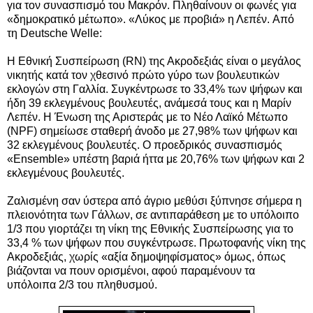
για τον συνασπισμό του Μακρόν.
Πληθαίνουν οι φωνές για
«δημοκρατικό μέτωπο».
«Λύκος με προβιά» η Λεπέν.
Από
τη
Deutsche Welle:
Η Εθνική Συσπείρωση (RN) της Ακροδεξιάς είναι ο μεγάλος
νικητής κατά τον χθεσινό πρώτο γύρο των βουλευτικών
εκλογών στη Γαλλία. Συγκέντρωσε το 33,4% των ψήφων και
ήδη 39 εκλεγμένους βουλευτές, ανάμεσά τους και η Μαρίν
Λεπέν. Η Ένωση της Αριστεράς με το Νέο Λαϊκό Μέτωπο
(NPF) σημείωσε σταθερή άνοδο με 27,98% των ψήφων και
32 εκλεγμένους βουλευτές. Ο προεδρικός συνασπισμός
«Ensemble» υπέστη βαριά ήττα με 20,76% των ψήφων και 2
εκλεγμένους βουλευτές.
Ζαλισμένη σαν ύστερα από άγριο μεθύσι ξύπνησε σήμερα η
πλειονότητα των Γάλλων, σε αντιπαράθεση με το υπόλοιπο
1/3 που γιορτάζει τη νίκη της Εθνικής Συσπείρωσης για το
33,4 % των ψήφων που συγκέντρωσε. Πρωτοφανής νίκη της
Ακροδεξιάς, χωρίς «αξία δημοψηφίσματος» όμως, όπως
βιάζονται να πουν ορισμένοι, αφού παραμένουν τα
υπόλοιπα 2/3 του πληθυσμού.