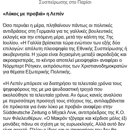
Συσπείρωσης στο Παρίσι
«Λύκος με προβιά» η Λεπέν
Όσο περνάει η μέρα, πληθαίνουν πάντως οι πολιτικές
αντιδράσεις στη Γερμανία για τις γαλλικές βουλευτικές
εκλογές και την επόμενη μέρα, μετά την κάλπη της 7ης
Ιουλίου. «Η Γαλλία βρίσκεται τώρα ενώπιον των εξής δύο
επιλογών: απόλυτη πλειοψηφία της Εθνικής Συσπείρωσης ή
ακυβερνησία. Η χώρα είναι διχασμένη μεταξύ ακροδεξιάς και
ακροαριστεράς, το κέντρο αποτελεί μειοψηφία» αναφέρει ο
Νόρμπερτ Ρέτγκεν, εκπρόσωπος των Χριστιανοδημοκρατών
για θέματα Εξωτερικής Πολιτικής.
«Η Λεπέν μπόρεσε να διατηρήσει τα τελευταία χρόνια τους
ψηφοφόρους της με μια ψευδοαστική τροχιά που
ακολούθησε τα τελευταία χρόνια. Αν όμως κανείς αναλύσει
με περισσότερη προσοχή τους στόχους της, αντιλαμβάνεται
ότι πρόκειται για έναν λύκο με προβιά» αναφέρει στην
Süddeutsche Zeitung ο Μίχαελ Λινκ, αντιπρόεδρος της Κ.Ο.
των Φιλελευθέρων. «Ο Μακρόν τζόγαρε και κέρδισε μόλις έξι
μονάδες πάνω σε σχέση με τις ευρωεκλογές. Αλλά αυτό δεν
είναι αρκετό. Πλέον ο ίδιος και οι ψηφοφόροι του δεν θα