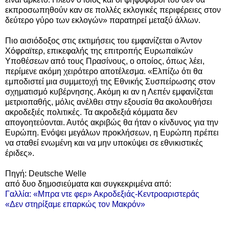
εκπροσωπηθούν καν σε πολλές εκλογικές περιφέρειες στον
δεύτερο γύρο των εκλογών» παρατηρεί μεταξύ άλλων.
Πιο αισιόδοξος στις εκτιμήσεις του εμφανίζεται ο Άντον
Χόφραϊτερ, επικεφαλής της επιτροπής Ευρωπαϊκών
Υποθέσεων από τους Πρασίνους, ο οποίος, όπως λέει,
περίμενε ακόμη χειρότερο αποτέλεσμα. «Ελπίζω ότι θα
εμποδιστεί μια συμμετοχή της Εθνικής Συσπείρωσης στον
σχηματισμό κυβέρνησης. Ακόμη κι αν η Λεπέν εμφανίζεται
μετριοπαθής, μόλις ανέλθει στην εξουσία θα ακολουθήσει
ακροδεξιές πολιτικές. Τα ακροδεξιά κόμματα δεν
απογοητεύονται. Αυτός ακριβώς θα ήταν ο κίνδυνος για την
Ευρώπη. Ενόψει μεγάλων προκλήσεων, η Ευρώπη πρέπει
να σταθεί ενωμένη και να μην υποκύψει σε εθνικιστικές
έριδες».
Πηγή:
Deutsche Welle
από δυο δημοσιεύματα και συγκεκριμένα από:
Γαλλία: «Μπρα ντε φερ» Ακροδεξιάς-Κεντροαριστεράς
«Δεν στηρίξαμε επαρκώς τον Μακρόν»