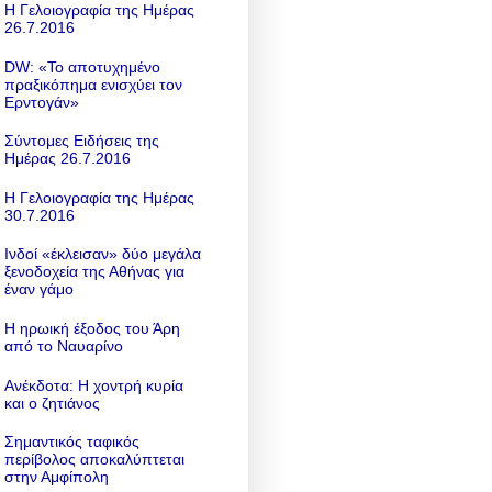
Η Γελοιογραφία της Ημέρας
26.7.2016
DW: «To αποτυχημένο
πραξικόπημα ενισχύει τον
Ερντογάν»
Σύντομες Ειδήσεις της
Ημέρας 26.7.2016
Η Γελοιογραφία της Ημέρας
30.7.2016
Ινδοί «έκλεισαν» δύο μεγάλα
ξενοδοχεία της Αθήνας για
έναν γάμο
Η ηρωική έξοδος του Άρη
από το Ναυαρίνο
Ανέκδοτα: Η χοντρή κυρία
και ο ζητιάνος
Σημαντικός ταφικός
περίβολος αποκαλύπτεται
στην Αμφίπολη