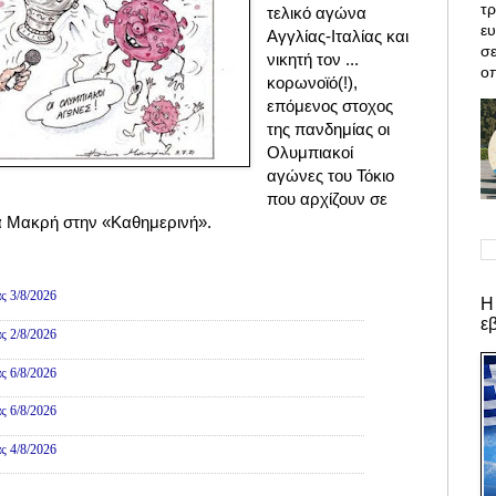
τρ
τελικό αγώνα
ε
Αγγλίας-Ιταλίας και
σε
νικητή τον ...
οπ
κορωνοϊό(!),
επόμενος στοχος
της πανδημίας οι
Ολυμπιακοί
αγώνες του Τόκιο
που αρχίζουν σε
ία Μακρή στην «Καθημερινή».
ες
ς 3/8/2026
Η
ε
ς 2/8/2026
ς 6/8/2026
ς 6/8/2026
ς 4/8/2026