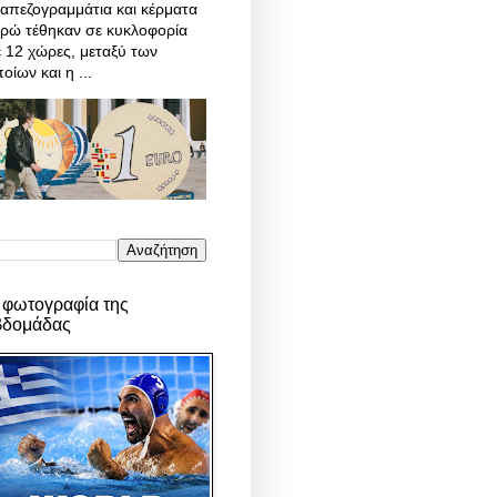
απεζογραμμάτια και κέρματα
υρώ τέθηκαν σε κυκλοφορία
 12 χώρες, μεταξύ των
οίων και η ...
 φωτογραφία της
βδομάδας