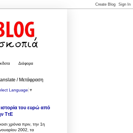
κδοτα
Διάφορα
ranslate / Μετάφραση
elect Language
▼
 ιστορία του ευρώ από
ην ΤτΕ
κοσι χρόνια πριν, την 1η
νουαρίου 2002, τα