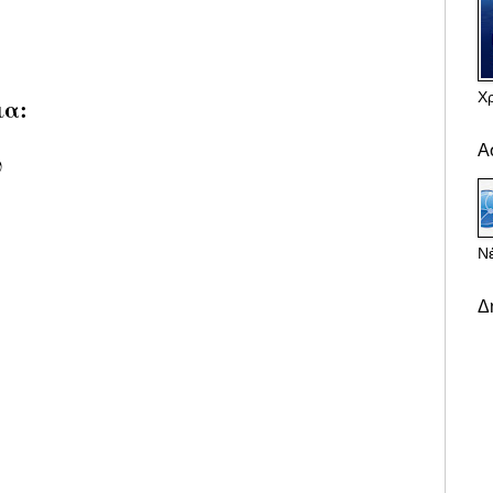
Χ
ια:
Α
υ
Νέ
Δ