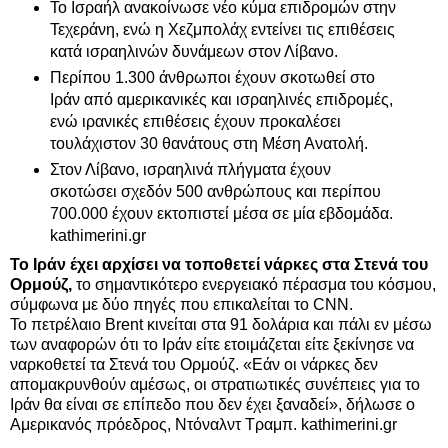
Το Ισραήλ ανακοίνωσε νέο κύμα επιδρομών στην
Τεχεράνη, ενώ η Χεζμπολάχ εντείνει τις επιθέσεις
κατά ισραηλινών δυνάμεων στον Λίβανο.
Περίπου 1.300 άνθρωποι έχουν σκοτωθεί στο
Ιράν από αμερικανικές και ισραηλινές επιδρομές,
ενώ ιρανικές επιθέσεις έχουν προκαλέσει
τουλάχιστον 30 θανάτους στη Μέση Ανατολή.
Στον Λίβανο, ισραηλινά πλήγματα έχουν
σκοτώσει σχεδόν 500 ανθρώπους και περίπου
700.000 έχουν εκτοπιστεί μέσα σε μία εβδομάδα.
kathimerini.gr
Το Ιράν έχει αρχίσει να τοποθετεί νάρκες στα Στενά του
Ορμούζ,
το σημαντικότερο ενεργειακό πέρασμα του κόσμου,
σύμφωνα με δύο πηγές που επικαλείται το CNN.
Το πετρέλαιο Brent κινείται στα 91 δολάρια και πάλι εν μέσω
των αναφορών ότι το Ιράν είτε ετοιμάζεται είτε ξεκίνησε να
ναρκοθετεί τα Στενά του Ορμούζ. «Εάν οι νάρκες δεν
απομακρυνθούν αμέσως, οι στρατιωτικές συνέπειες για το
Ιράν θα είναι σε επίπεδο που δεν έχει ξαναδεί», δήλωσε ο
Αμερικανός πρόεδρος, Ντόναλντ Τραμπ. kathimerini.gr