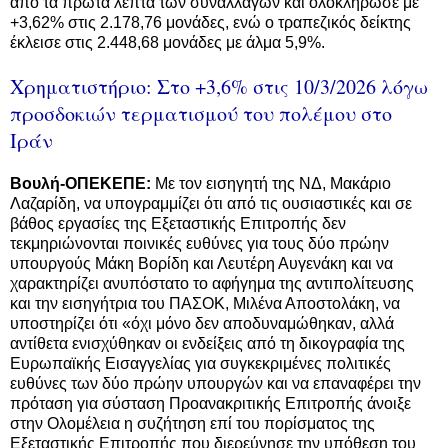
από τα πρώτα λεπτά των συναλλαγών και ολοκλήρωσε με
+3,62% στις 2.178,76 μονάδες, ενώ ο τραπεζικός δείκτης
έκλεισε στις 2.448,68 μονάδες με άλμα 5,9%.
Χρηματιστήριο: Στο +3,6% στις 10/3/2026 λόγω
προσδοκιών τερματισμού του πολέμου στο
Ιράν
Βουλή-ΟΠΕΚΕΠΕ:
Με τον εισηγητή της ΝΔ, Μακάριο
Λαζαρίδη, να υπογραμμίζει ότι από τις ουσιαστικές και σε
βάθος εργασίες της Εξεταστικής Επιτροπής δεν
τεκμηριώνονται ποινικές ευθύνες για τους δύο πρώην
υπουργούς Μάκη Βορίδη και Λευτέρη Αυγενάκη και να
χαρακτηρίζει ανυπόστατο το αφήγημα της αντιπολίτευσης
και την εισηγήτρια του ΠΑΣΟΚ, Μιλένα Αποστολάκη, να
υποστηρίζει ότι «όχι μόνο δεν αποδυναμώθηκαν, αλλά
αντίθετα ενισχύθηκαν οι ενδείξεις από τη δικογραφία της
Ευρωπαϊκής Εισαγγελίας για συγκεκριμένες πολιτικές
ευθύνες των δύο πρώην υπουργών και να επαναφέρει την
πρόταση για σύσταση Προανακριτικής Επιτροπής άνοιξε
στην Ολομέλεια η συζήτηση επί του πορίσματος της
Εξεταστικής Επιτροπής που διερεύνησε την υπόθεση του