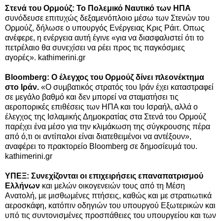
Στενά του Ορμούζ: Το Πολεμικό Ναυτικό των ΗΠΑ
συνόδευσε επιτυχώς δεξαμενόπλοιο μέσω των Στενών του
Ορμούζ, δήλωσε ο υπουργός Ενέργειας Κρις Ράιτ. Οπως
ανέφερε, η ενέργεια αυτή έγινε «για να διασφαλιστεί ότι το
πετρέλαιο θα συνεχίσει να ρέει προς τις παγκόσμιες
αγορές». kathimerini.gr
Bloomberg: Ο έλεγχος του Ορμούζ δίνει πλεονέκτημα
στο Ιράν.
«Ο συμβατικός στρατός του Ιράν έχει καταστραφεί
σε μεγάλο βαθμό και δεν μπορεί να σταματήσει τις
αεροπορικές επιθέσεις των ΗΠΑ και του Ισραήλ, αλλά ο
έλεγχος της Ισλαμικής Δημοκρατίας στα Στενά του Ορμούζ
παρέχει ένα μέσο για την κλιμάκωση της σύγκρουσης πέρα
από ό,τι οι αντίπαλοι είναι διατεθειμένοι να αντέξουν»,
αναφέρει το πρακτορείο Bloomberg σε δημοσίευμά του.
kathimerini.gr
ΥΠΕΞ: Συνεχίζονται οι επιχειρήσεις επαναπατρισμού
Ελλήνων
και μελών οικογενειών τους από τη Μέση
Ανατολή, με μισθωμένες πτήσεις, καθώς και με στρατιωτικά
αεροσκάφη, κατόπιν οδηγιών του υπουργού Εξωτερικών και
υπό τις συντονισμένες προσπάθειες του υπουργείου και των