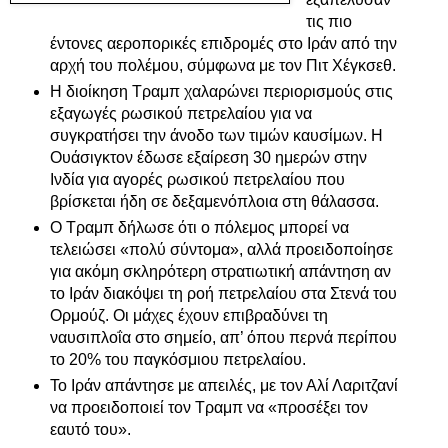
τις πιο
έντονες αεροπορικές επιδρομές στο Ιράν από την
αρχή του πολέμου, σύμφωνα με τον Πιτ Χέγκσεθ.
Η διοίκηση Τραμπ χαλαρώνει περιορισμούς στις
εξαγωγές ρωσικού πετρελαίου
για να
συγκρατήσει την άνοδο των τιμών καυσίμων. Η
Ουάσιγκτον έδωσε εξαίρεση 30 ημερών στην
Ινδία για αγορές ρωσικού πετρελαίου που
βρίσκεται ήδη σε δεξαμενόπλοια στη θάλασσα.
Ο Τραμπ δήλωσε ότι ο πόλεμος μπορεί να
τελειώσει «πολύ σύντομα», αλλά προειδοποίησε
για ακόμη σκληρότερη στρατιωτική απάντηση αν
το Ιράν διακόψει τη ροή πετρελαίου στα Στενά του
Ορμούζ. Οι μάχες έχουν επιβραδύνει τη
ναυσιπλοΐα στο σημείο, απ’ όπου περνά περίπου
το 20% του παγκόσμιου πετρελαίου.
Το Ιράν απάντησε με απειλές, με τον Αλί Λαριτζανί
να προειδοποιεί τον Τραμπ να «προσέξει τον
εαυτό του».