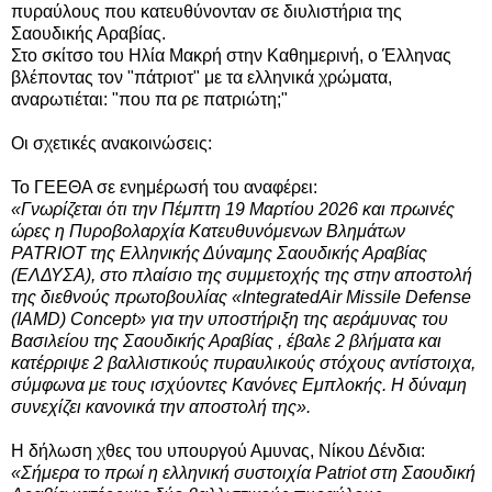
πυραύλους που κατευθύνονταν σε διυλιστήρια της
Σαουδικής Αραβίας.
Στο σκίτσο του Ηλία Μακρή στην Καθημερινή, ο Έλληνας
βλέποντας τον "πάτριοτ" με τα ελληνικά χρώματα,
αναρωτιέται: "που πα ρε πατριώτη;"
Οι σχετικές ανακοινώσεις:
Το ΓΕΕΘΑ σε
ενημέρωσή του
αναφέρει
:
«Γνωρίζεται ότι την Πέμπτη 19 Μαρτίου 2026 και πρωινές
ώρες η Πυροβολαρχία Κατευθυνόμενων Βλημάτων
PATRIOT της Ελληνικής Δύναμης Σαουδικής Αραβίας
(ΕΛΔΥΣΑ), στο πλαίσιο της συμμετοχής της στην αποστολή
της διεθνούς πρωτοβουλίας «IntegratedAir Missile Defense
(IAMD) Concept» για την υποστήριξη της αεράμυνας του
Βασιλείου της Σαουδικής Αραβίας , έβαλε 2 βλήματα και
κατέρριψε 2 βαλλιστικούς πυραυλικούς στόχους αντίστοιχα,
σύμφωνα με τους ισχύοντες Κανόνες Εμπλοκής. Η δύναμη
συνεχίζει κανονικά την αποστολή της».
Η δήλωση χθες του
υπουργού Αμυνας,
Νίκου Δένδια:
«Σήμερα το πρωί η ελληνική συστοιχία Patriot στη Σαουδική