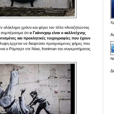
Χ
αν ολόκληρο χρόνο και φέρει τον τίτλο «Αναζητώντας
ο συμπέρασμα ότι
ο Γκάνινχαμ είναι ο καλλιτέχνης
Α
ρτισμένες και προκλητικές τοιχογραφίες που έχουν
άλυψη έρχεται να διαψεύσει προηγούμενες φήμες που
ίναι ο Ρόμπερτ ντε Νάια, frontman του συγκροτήματος
Νέ
Δ