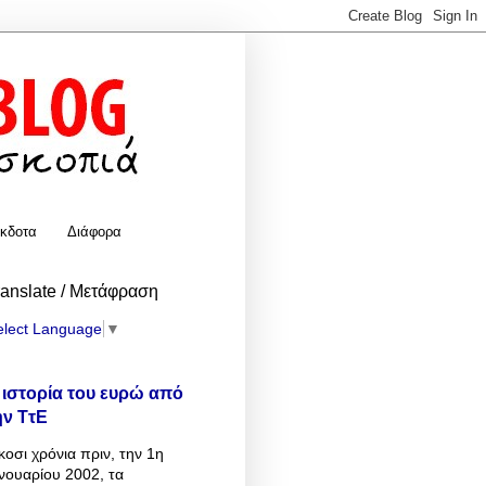
κδοτα
Διάφορα
ranslate / Μετάφραση
elect Language
▼
 ιστορία του ευρώ από
ην ΤτΕ
κοσι χρόνια πριν, την 1η
νουαρίου 2002, τα