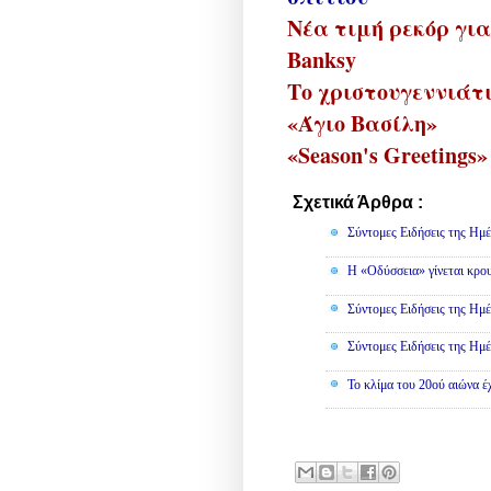
Νέα τιμή ρεκόρ για
Banksy
Το χριστουγεννιάτι
«Άγιο Βασίλη»
«Season's Greetings
Σχετικά Άρθρα :
Κοινωνικά
Σύντομες Ειδήσεις της Ημέ
Η «Οδύσσεια» γίνεται κρου
Σύντομες Ειδήσεις της Ημέ
Σύντομες Ειδήσεις της Ημέ
Το κλίμα του 20ού αιώνα έ