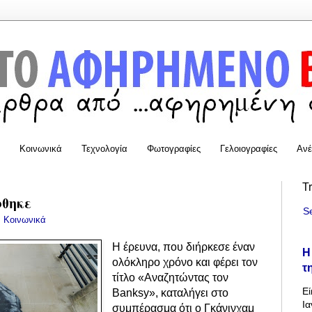
Κοινωνικά
Τεχνολογία
Φωτογραφίες
Γελοιογραφίες
Ανέ
T
φθηκε
S
:
Κοινωνικά
Η έρευνα, που διήρκεσε έναν
Η
ολόκληρο χρόνο και φέρει τον
τ
τίτλο «Αναζητώντας τον
Εί
Banksy», καταλήγει στο
Ια
συμπέρασμα ότι ο Γκάνινχαμ