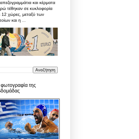
απεζογραμμάτια και κέρματα
υρώ τέθηκαν σε κυκλοφορία
 12 χώρες, μεταξύ των
οίων και η ...
 φωτογραφία της
βδομάδας