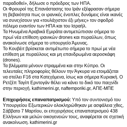
παραδοθεί», δήλωσε ο πρόεδρος των ΗΠΑ.
Οι Φρουροί της Επανάστασης του Ιράν εξέφρασαν σήμερα
τη βεβαιότητα πως οι ιρανικές ένοπλες δυνάμεις είναι ικανές
να συνεχίσουν για «τουλάχιστον έξι μήνες» τον σφοδρό
πόλεμο εναντίον των ΗΠΑ και του Ισραήλ.
Τα Ηνωμένα Αραβικά Εμιράτα αντιμετώπισαν σήμερα το
πρωί νέα επίθεση ιρανικών drones και πυραύλων, όπως
ανακοίνωσε σήμερα το υπουργείο Άμυνας.
Το Κουβέιτ βρίσκεται αντιμέτωπο σήμερα το πρωί με νέα
επίθεση με πυραύλους και μη επανδρωμένα αεροσκάφη
(drones).
Τα βλέμματα μένουν στραμμένα και στην Κύπρο. Οι
τελευταίες πληροφορίες θέλουν την Άγκυρα να ετοιμάζεται
να στείλει F16 στα Κατεχόμενα, ίσως και σήμερα Κυριακή. Ο
Ρετζέπ Ταγίπ Ερντογάν θέλει να κάνει το δικό του παιχνίδι
στην περιοχή.
kathimerini.gr,
naftemporiki.gr, ΑΠΕ-ΜΠΕ
Επιχειρήσεις επαναπατρισμού:
Υπό τον συντονισμό του
Υπουργείου Εξωτερικών ολοκληρώθηκαν με ασφάλεια χθες,
Σάββατο 7 Μαρτίου, οι επιχειρήσεις επαναπατρισμού 438
Ελλήνων και μελών οικογενειών τους, αναφέρεται σε σχετική
ανακοίνωση. kathimerini.gr