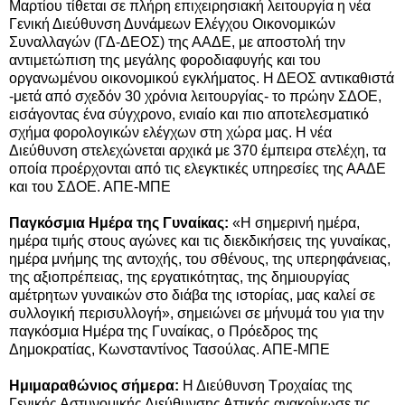
Μαρτίου τίθεται σε πλήρη επιχειρησιακή λειτουργία η νέα
Γενική Διεύθυνση Δυνάμεων Ελέγχου Οικονομικών
Συναλλαγών (ΓΔ-ΔΕΟΣ) της ΑΑΔΕ, με αποστολή την
αντιμετώπιση της μεγάλης φοροδιαφυγής και του
οργανωμένου οικονομικού εγκλήματος. Η ΔΕΟΣ αντικαθιστά
-μετά από σχεδόν 30 χρόνια λειτουργίας- το πρώην ΣΔΟΕ,
εισάγοντας ένα σύγχρονο, ενιαίο και πιο αποτελεσματικό
σχήμα φορολογικών ελέγχων στη χώρα μας. Η νέα
Διεύθυνση στελεχώνεται αρχικά με 370 έμπειρα στελέχη, τα
οποία προέρχονται από τις ελεγκτικές υπηρεσίες της ΑΑΔΕ
και του ΣΔΟΕ. ΑΠΕ-ΜΠΕ
Παγκόσμια Ημέρα της Γυναίκας:
«Η σημερινή ημέρα,
ημέρα τιμής στους αγώνες και τις διεκδικήσεις της γυναίκας,
ημέρα μνήμης της αντοχής, του σθένους, της υπερηφάνειας,
της αξιοπρέπειας, της εργατικότητας, της δημιουργίας
αμέτρητων γυναικών στο διάβα της ιστορίας, μας καλεί σε
συλλογική περισυλλογή», σημειώνει σε μήνυμά του για την
παγκόσμια Ημέρα της Γυναίκας, ο Πρόεδρος της
Δημοκρατίας, Κωνσταντίνος Τασούλας. ΑΠΕ-ΜΠΕ
Ημιμαραθώνιος σήμερα:
Η Διεύθυνση Τροχαίας της
Γενικής Αστυνομικής Διεύθυνσης Αττικής ανακοίνωσε τις