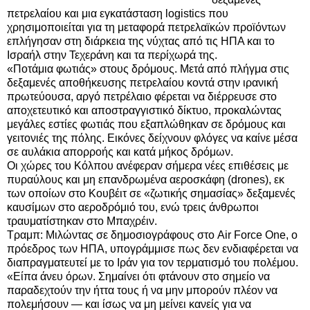
πετρελαίου και μια εγκατάσταση logistics που
χρησιμοποιείται για τη μεταφορά πετρελαϊκών προϊόντων
επλήγησαν στη διάρκεια της νύχτας από τις ΗΠΑ και το
Ισραήλ στην Τεχεράνη και τα περίχωρά της.
«Ποτάμια φωτιάς» στους δρόμους. Μετά από πλήγμα στις
δεξαμενές αποθήκευσης πετρελαίου κοντά στην ιρανική
πρωτεύουσα, αργό πετρέλαιο φέρεται να διέρρευσε στο
αποχετευτικό και αποστραγγιστικό δίκτυο, προκαλώντας
μεγάλες εστίες φωτιάς που εξαπλώθηκαν σε δρόμους και
γειτονιές της πόλης. Εικόνες δείχνουν φλόγες να καίνε μέσα
σε αυλάκια απορροής και κατά μήκος δρόμων.
Οι χώρες του Κόλπου ανέφεραν σήμερα νέες επιθέσεις με
πυραύλους και μη επανδρωμένα αεροσκάφη (drones), εκ
των οποίων στο Κουβέιτ σε «ζωτικής σημασίας» δεξαμενές
καυσίμων στο αεροδρόμιό του, ενώ τρεις άνθρωποι
τραυματίστηκαν στο Μπαχρέιν.
Τραμπ: Μιλώντας σε δημοσιογράφους στο Air Force One, ο
πρόεδρος των ΗΠΑ, υπογράμμισε πως δεν ενδιαφέρεται να
διαπραγματευτεί με το Ιράν για τον τερματισμό του πολέμου.
«Είπα άνευ όρων. Σημαίνει ότι φτάνουν στο σημείο να
παραδεχτούν την ήττα τους ή να μην μπορούν πλέον να
πολεμήσουν — και ίσως να μη μείνει κανείς για να