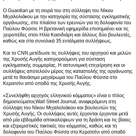
Ο Guardian με τη σειρά του στη σύλληψη του Νίκου
Μιχαλολιάκου με την κατηγορία της σύστασης εγκληματικής
οργάνωσης, στο πλαίσιο των ερευνών για τη δολοφονία του
Παύλου Φύσσα. Η βρετανική εφημερίδα επισημαίνει και τις
χειροπέδες στον Ηλία Κασιδιάρη και άλλους δύο βουλευτές,
καθώς και στα συνολικά 35 εντάλματα συλλήψεως.
Και το CNN μετέδωσε τις συλλήψεις του αρχηγού και μελών
της Χρυσής Αυγής κατηγορούμενη για σύσταση
εγκληματικής συμμορίας. Η αστυνομική επιχείρηση και οι
συλλήψεις αποτελούν μέρος της καταστολής της οργάνωσης
μετά το θανάσιμο μαχαίρωμα του Παύλου Φύσσα στο
Κερατσίνι από οπαδό της Χρυσής Αυγής.
«Συνελήφθη αρχηγός ελληνικού κόμματος» είναι ο τίτλος
δημοσιεύματοςWall Street Journal, αναφερόμενη στη
σύλληψη του Νίκου Μιχαλολιάκου και βουλευτών της
Χρυσής Αυγής. Οι συλλήψεις αυτές έρχονται έρχονται μετά
από μία εβδομάδα αποκαλύψεων για τη δράση και τις βίαιες
και εξτρεμιστικές τακτικές του κόμματος, καθώς και τη
δολοφονία του Παύλου Φύσσα στο Κερατσίνι από οπαδό