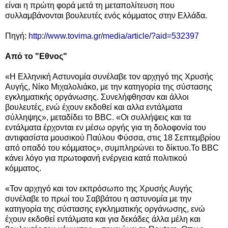
είναι η πρώτη φορά μετά τη μεταπολίτευση που
συλλαμβάνονται βουλευτές ενός κόμματος στην Ελλάδα.
Πηγή:
http://www.tovima.gr/media/article/?aid=532397
Από το "Εθνος"
«Η Ελληνική Αστυνομία συνέλαβε τον αρχηγό της Χρυσής
Αυγής, Νίκο Μιχαλολιάκο, με την κατηγορία της σύστασης
εγκληματικής οργάνωσης. Συνελήφθησαν και άλλοι
βουλευτές, ενώ έχουν εκδοθεί και αλλα εντάλματα
σύλληψης», μεταδίδει το BBC. «Οι συλλήψεις και τα
εντάλματα έρχονται εν μέσω οργής για τη δολοφονία του
αντιφασίστα μουσικού Παύλου Φύσσα, στις 18 Σεπτεμβρίου
από οπαδό του κόμματος», συμπληρώνει το δίκτυο.Το BBC
κάνει λόγο για πρωτοφανή ενέργεια κατά πολιτικού
κόμματος.
«Τον αρχηγό και τον εκπρόσωπο της Χρυσής Αυγής
συνέλαβε το πρωί του Σαββάτου η αστυνομία με την
κατηγορία της σύστασης εγκληματικής οργάνωσης, ενώ
έχουν εκδοθεί εντάλματα και για δεκάδες άλλα μέλη και