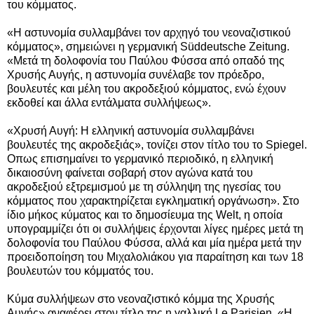
του κόμματος.
«Η αστυνομία συλλαμβάνει τον αρχηγό του νεοναζιστικού
κόμματος», σημειώνει η γερμανική Süddeutsche Zeitung.
«Μετά τη δολοφονία του Παύλου Φύσσα από οπαδό της
Χρυσής Αυγής, η αστυνομία συνέλαβε τον πρόεδρο,
βουλευτές και μέλη του ακροδεξιού κόμματος, ενώ έχουν
εκδοθεί και άλλα εντάλματα συλλήψεως».
«Χρυσή Αυγή: Η ελληνική αστυνομία συλλαμβάνει
βουλευτές της ακροδεξιάς», τονίζει στον τίτλο του το Spiegel.
Οπως επισημαίνει το γερμανικό περιοδικό, η ελληνική
δικαιοσύνη φαίνεται σοβαρή στον αγώνα κατά του
ακροδεξιού εξτρεμισμού με τη σύλληψη της ηγεσίας του
κόμματος που χαρακτηρίζεται εγκληματική οργάνωση». Στο
ίδιο μήκος κύματος και το δημοσίευμα της Welt, η οποία
υπογραμμίζει ότι οι συλλήψεις έρχονται λίγες ημέρες μετά τη
δολοφονία του Παύλου Φύσσα, αλλά και μία ημέρα μετά την
προειδοποίηση του Μιχαλολιάκου για παραίτηση και των 18
βουλευτών του κόμματός του.
Κύμα συλλήψεων στο νεοναζιστικό κόμμα της Χρυσής
Αυγής» αναφέρει στον τίτλο της η γαλλική Le Parisien. «Η