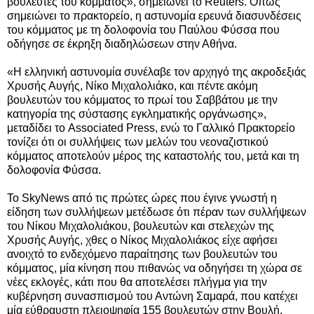
βουλευτές του κόμματος», σημειώνει το Reuters. Οπως
σημειώνει το πρακτορείο, η αστυνομία ερευνά διασυνδέσεις
του κόμματος με τη δολοφονία του Παύλου Φύσσα που
οδήγησε σε έκρηξη διαδηλώσεων στην Αθήνα.
«Η ελληνική αστυνομία συνέλαβε τον αρχηγό της ακροδεξιάς
Χρυσής Αυγής, Νίκο Μιχαλολιάκο, και πέντε ακόμη
βουλευτών του κόμματος το πρωί του Σαββάτου με την
κατηγορία της σύστασης εγκληματικής οργάνωσης»,
μεταδίδει το Associated Press, ενώ το Γαλλικό Πρακτορείο
τονίζει ότι οι συλλήψεις των μελών του νεοναζιστικού
κόμματος αποτελούν μέρος της καταστολής του, μετά και τη
δολοφονία Φύσσα.
Το SkyNews από τις πρώτες ώρες που έγινε γνωστή η
είδηση των συλλήψεων μετέδωσε ότι πέραν των συλλήψεων
του Νίκου Μιχαλολιάκου, βουλευτών και στελεχών της
Χρυσής Αυγής, χθες ο Νίκος Μιχαλολιάκος είχε αφήσει
ανοιχτό το ενδεχόμενο παραίτησης των βουλευτών του
κόμματος, μία κίνηση που πιθανώς να οδηγήσει τη χώρα σε
νέες εκλογές, κάτι που θα αποτελέσει πλήγμα για την
κυβέρνηση συνασπισμού του Αντώνη Σαμαρά, που κατέχει
μία εύθραυστη πλειοψηφία 155 βουλευτών στην Βουλή.