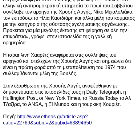
ελληνική αντιτρομοκρατική υπηρεσία το πρωί του Σαββάτου
συνέλαβε τον αρχηγό της Χρυσής Αυγής, Νίκο Μιχαλολιάκο,
τον εκπρόσωπο Ηλία Κασιδιάρη και άλλα μέλη του κόμματος
με την κατηγορια της σύστασης εγκληματικής οργάνωσης.
Πρόκειται για μία μεγάλης έκτασης επιχείρηση σε όλη την
επικράτεια», γράφει στην ιστοσελίδα της η γαλλική
εφημερίδα.
Η ισραηλινή Χααρέτζ αναφέρεται στις συλλήψεις του
αρχηγού και στελεχών της Χρυσής Αυγής και σημειώνει ότι
είναι η πρώτη φορά από τη μεταπολίτευση του 1974 που
συλλαμβάνονται μέλη της Βουλής.
Στην εξάρθρωση της Χρυσής Αυγής αναφέρθηκαν με
δημοσιεύματα στις ιστοσελίδες τους η Daily Telegraph, η
Huffington Post, οι New York Times, το Russia Today το Αλ
Τζαζίρα, το ANSA, η El Mundo και η τουρκική Χουριέτ.
Πηγή:
http://www.ethnos.gr/article.asp?
catid=22769&subid=2&pubid=63894650