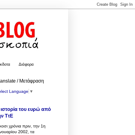
κδοτα
Διάφορα
ranslate / Μετάφραση
elect Language
▼
 ιστορία του ευρώ από
ην ΤτΕ
κοσι χρόνια πριν, την 1η
νουαρίου 2002, τα