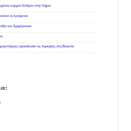
θωμένου κορμού δένδρου στην Λήμνο
εύουν οι λουόμενοι
πίδα του Αγαμέμνονα»
ες
εμογεννήτριες προκάλεσαν τις πυρκαγιές στη Βοιωτία
ια:
υ