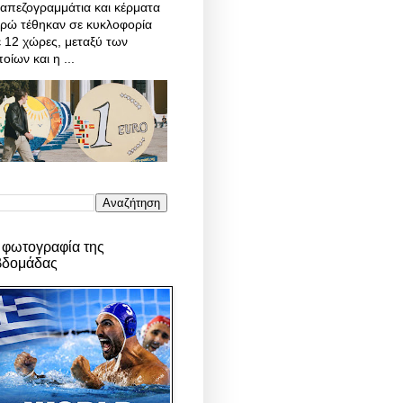
απεζογραμμάτια και κέρματα
υρώ τέθηκαν σε κυκλοφορία
 12 χώρες, μεταξύ των
οίων και η ...
 φωτογραφία της
βδομάδας