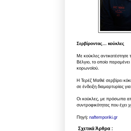
Σερβίροντας… κούκλες
Με κούκλες αντικατέστησε το
Βέλγιο, το οποίο παραμένει
κορωνοϊού.
Η Τερέζ Μαθιέ σερβίρει κόκ
σε ένδειξη διαμαρτυρίας γι
Οι κούκλες, με πρόσωπα απ
συντροφικότητας που έχει χ
Πηγή:
naftemporiki.gr
Σχετικά Άρθρα :
Διάφορα