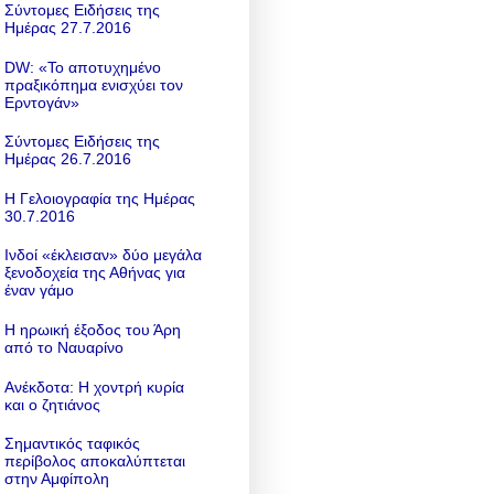
Σύντομες Ειδήσεις της
Ημέρας 27.7.2016
DW: «To αποτυχημένο
πραξικόπημα ενισχύει τον
Ερντογάν»
Σύντομες Ειδήσεις της
Ημέρας 26.7.2016
Η Γελοιογραφία της Ημέρας
30.7.2016
Ινδοί «έκλεισαν» δύο μεγάλα
ξενοδοχεία της Αθήνας για
έναν γάμο
Η ηρωική έξοδος του Άρη
από το Ναυαρίνο
Ανέκδοτα: Η χοντρή κυρία
και ο ζητιάνος
Σημαντικός ταφικός
περίβολος αποκαλύπτεται
στην Αμφίπολη