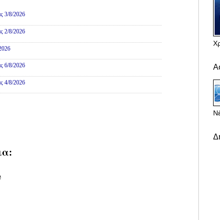
ες
ς 3/8/2026
ς 2/8/2026
Χ
/2026
ς 6/8/2026
Α
ς 4/8/2026
Νέ
Δ
ια:
υ