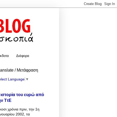
κδοτα
Διάφορα
ranslate / Μετάφραση
elect Language
▼
 ιστορία του ευρώ από
ην ΤτΕ
κοσι χρόνια πριν, την 1η
νουαρίου 2002, τα