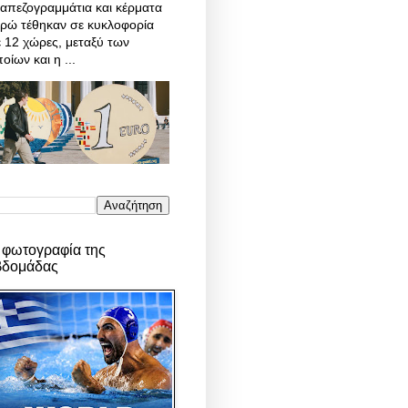
απεζογραμμάτια και κέρματα
υρώ τέθηκαν σε κυκλοφορία
 12 χώρες, μεταξύ των
οίων και η ...
 φωτογραφία της
βδομάδας