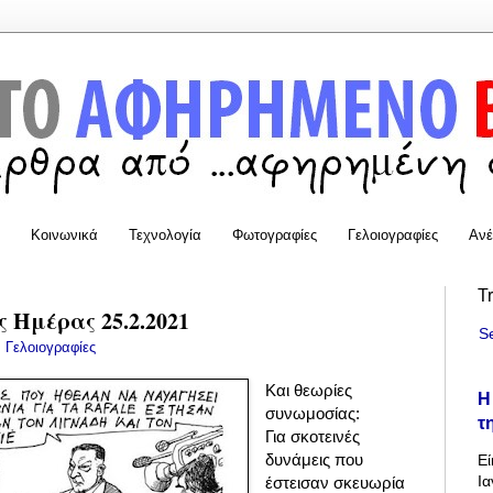
Κοινωνικά
Τεχνολογία
Φωτογραφίες
Γελοιογραφίες
Ανέ
T
 Ημέρας 25.2.2021
S
:
Γελοιογραφίες
Και θεωρίες
Η
συνωμοσίας:
τ
Για σκοτεινές
δυνάμεις που
Εί
Ια
έστεισαν σκευωρία