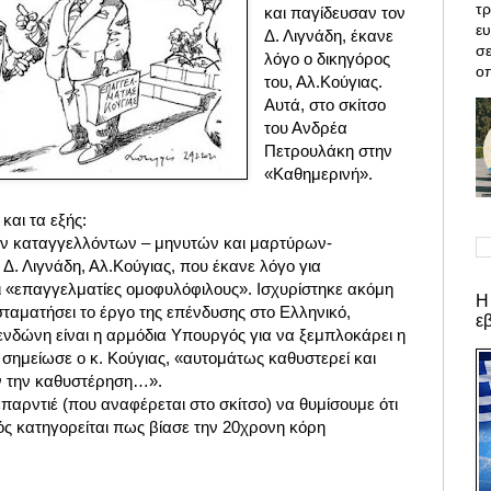
τρ
και παγίδευσαν τον
ε
Δ. Λιγνάδη, έκανε
σε
λόγο ο δικηγόρος
οπ
του, Αλ.Κούγιας.
Αυτά, στο σκίτσο
του Ανδρέα
Πετρουλάκη στην
«Καθημερινή».
και τα εξής:
των καταγγελλόντων – μηνυτών και μαρτύρων-
 Δ. Λιγνάδη, Αλ.Κούγιας, που έκανε λόγο για
ι «επαγγελματίες ομοφυλόφιλους». Ισχυρίστηκε ακόμη
Η
 σταματήσει το έργο της επένδυσης στο Ελληνικό,
ε
ενδώνη είναι η αρμόδια Yπουργός για να ξεμπλοκάρει η
, σημείωσε ο κ. Κούγιας, «αυτομάτως καθυστερεί και
ν την καθυστέρηση…».
αρντιέ (που αναφέρεται στο σκίτσο) να θυμίσουμε ότι
ός κατηγορείται πως βίασε την 20χρονη κόρη