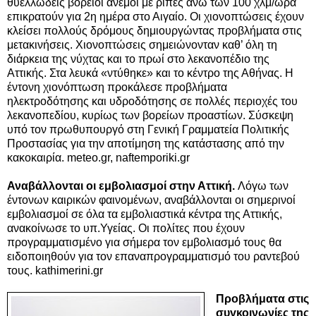
θυελλώδεις βόρειοι άνεμοι με ριπές άνω των 100 χλμ/ώρα
επικρατούν για 2η ημέρα στο Αιγαίο. Οι χιονοπτώσεις έχουν
κλείσει πολλούς δρόμους δημιουργώντας προβλήματα στις
μετακινήσεις. Χιονοπτώσεις σημειώνονταν καθ’ όλη τη
διάρκεια της νύχτας και το πρωί στο λεκανοπέδιο της
Αττικής. Στα λευκά «ντύθηκε» και το κέντρο της Αθήνας. Η
έντονη χιονόπτωση προκάλεσε προβλήματα
ηλεκτροδότησης και υδροδότησης σε πολλές περιοχές του
λεκανοπεδίου, κυρίως των βορείων προαστίων. Σύσκεψη
υπό τον πρωθυπουργό στη Γενική Γραμματεία Πολιτικής
Προστασίας για την αποτίμηση της κατάστασης από την
κακοκαιρία. meteo.gr, naftemporiki.gr
Αναβάλλονται οι εμβολιασμοί στην Αττική.
Λόγω των
έντονων καιρικών φαινομένων, αναβάλλονται οι σημερινοί
εμβολιασμοί σε όλα τα εμβολιαστικά κέντρα της Αττικής,
ανακοίνωσε το υπ.Υγείας. Οι πολίτες που έχουν
προγραμματισμένο για σήμερα τον εμβολιασμό τους θα
ειδοποιηθούν για τον επαναπρογραμματισμό του ραντεβού
τους. kathimerini.gr
Προβλήματα στις
συγκοινωνίες της