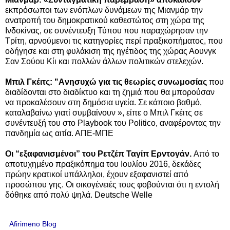
εκπρόσωποι των ενόπλων δυνάμεων της Μιανμάρ την
ανατροπή του δημοκρατικού καθεστώτος στη χώρα της
Ινδοκίνας, σε συνέντευξη Τύπου που παραχώρησαν την
Τρίτη, αρνούμενοι τις κατηγορίες περί πραξικοπήματος, που
οδήγησε και στη φυλάκιση της ηγέτιδος της χώρας Αουνγκ
Σαν Σούου Κίι και πολλών άλλων πολιτικών στελεχών.
Μπιλ Γκέιτς: "Aνησυχώ για τις θεωρίες συνωμοσίας
που
διαδίδονται στο διαδίκτυο και τη ζημιά που θα μπορούσαν
να προκαλέσουν στη δημόσια υγεία. Σε κάποιο βαθμό,
καταλαβαίνω γιατί συμβαίνουν », είπε ο Μπιλ Γκέιτς σε
συνέντευξή του στο Playbook του Politico, αναφέροντας την
πανδημία ως αιτία. ΑΠΕ-ΜΠΕ
Οι “εξαφανισμένοι” του Ρετζέπ Ταγίπ Ερντογάν.
Από το
αποτυχημένο πραξικόπημα του Ιουλίου 2016, δεκάδες
πρώην κρατικοί υπάλληλοι, έχουν εξαφανιστεί από
προσώπου γης. Οι οικογένειές τους φοβούνται ότι η εντολή
δόθηκε από πολύ ψηλά. Deutsche Welle
Afirimeno Blog