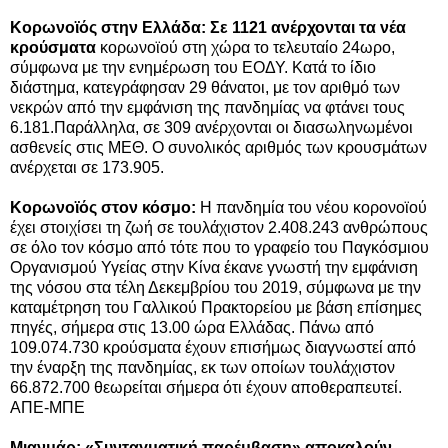
Κορωνοϊός στην Ελλάδα: Σε 1121 ανέρχονται τα νέα
κρούσματα
κορωνοϊού στη χώρα το τελευταίο 24ωρο,
σύμφωνα με την ενημέρωση του ΕΟΔΥ. Κατά το ίδιο
διάστημα, κατεγράφησαν 29 θάνατοι, με τον αριθμό των
νεκρών από την εμφάνιση της πανδημίας να φτάνει τους
6.181.Παράλληλα, σε 309 ανέρχονται οι διασωληνωμένοι
ασθενείς στις ΜΕΘ. Ο συνολικός αριθμός των κρουσμάτων
ανέρχεται σε 173.905.
Κορωνοϊός στον κόσμο:
Η πανδημία του νέου κορονοϊού
έχει στοιχίσει τη ζωή σε τουλάχιστον 2.408.243 ανθρώπους
σε όλο τον κόσμο από τότε που το γραφείο του Παγκόσμιου
Οργανισμού Υγείας στην Κίνα έκανε γνωστή την εμφάνιση
της νόσου στα τέλη Δεκεμβρίου του 2019, σύμφωνα με την
καταμέτρηση του Γαλλικού Πρακτορείου με βάση επίσημες
πηγές, σήμερα στις 13.00 ώρα Ελλάδας. Πάνω από
109.074.730 κρούσματα έχουν επισήμως διαγνωστεί από
την έναρξη της πανδημίας, εκ των οποίων τουλάχιστον
66.872.700 θεωρείται σήμερα ότι έχουν αποθεραπευτεί.
ΑΠΕ-ΜΠΕ
Μιανμάρ: «Συνταγματική παρέμβαση» αποκαλούν