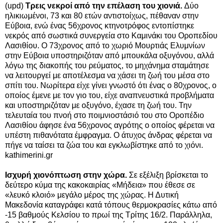
(upd)
Τρεις νεκροί από την επέλαση του χιονιά.
Δύο
ηλικιωμένοι, 73 και 80 ετών αντιστοίχως,
πέθαναν στην
Εύβοια
, ενώ ένας 56χρονος κτηνοτρόφος εντοπίστηκε
νεκρός από σωστικά συνεργεία στο
Καμινάκι του Οροπεδίου
Λασιθίου.
Ο 73χρονος από το χωριό Μουρτιάς Ελυμνίων
στην Εύβοια υποστηριζόταν από μπουκάλα οξυγόνου, αλλά
λόγω της διακοπής του ρεύματος, το μηχάνημα σταμάτησε
να λειτουργεί με αποτέλεσμα να χάσει τη ζωή του μέσα στο
σπίτι του.
Νωρίτερα είχε γίνει γνωστό ότι ένας ο 80χρονος, ο
οποίος έμενε με τον γιο του, είχε αναπνευστικά προβλήματα
και υποστηριζόταν με οξυγόνο, έχασε τη ζωή του. Την
τελευταία του πνοή στο ποιμνιοστάσιό του στο Οροπέδιο
Λασιθίου άφησε ένα 56χρονος αγρότης ο οποίος φέρεται να
υπέστη πιθανότατα έμφραγμα. Ο άτυχος άνδρας φέρεται να
πήγε να ταίσει τα ζώα του και εγκλωβίστηκε από το χιόνι.
kathimerini.gr
Ισχυρή χιονόπτωση στην χώρα.
Σε εξέλιξη βρίσκεται το
δεύτερο κύμα της κακοκαιρίας «Μήδεια» που έθεσε σε
«λευκό κλοιό» μεγάλο μέρος της χώρας. Η Δυτική
Μακεδονία καταγράφει κατά τόπους θερμοκρασίες κάτω από
-15 βαθμούς Κελσίου το πρωί της Τρίτης 16/2. Παράλληλα,