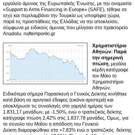
εργαλείο άμυνας της Ευρωπαϊκής Ένωσης, με την ονομασία
«Support to Arms Financing in Europe» (SAFE), τέθηκε σε
ισχύ και περιλαμβάνει την Τουρκία ως υποψήφια χώρα,
παρά τις προσπάθειες της Ελλάδας να την αποκλείσει,
σύμφωνα με ειδικούς άμυνας που μίλησαν στο πρακτορείο
Anadolu. naftemporiki.gr
Χρηματιστήριο
Αθηνών: Παρά
την σημερινή
πτώση
, μεγάλα
κέρδη κατέγραψε
τον Μάιο το
Χρηματιστήριο
Αθηνών.
Ειδικότερα σήμερα Παρασκευή ο Γενικός Δείκτης κινήθηκε
κατά βάση σε αρνητικό έδαφος (εικόνα αριστερά) και
ολοκλήρωσε τις συναλαγές στο χαμηλό ημέρας των
1.831,17 μονάδων, με -1,50%, ενώ ο τραπεζικός δείκτης
κατέγραψε πτώση 2,42% στις 1.837,78 μονάδες. Όμως, για
το σύνολο του Μαΐου η απόδοση του
Γενικού
Δείκτη
διαμορφώθηκε στο +7,83% ενώ ο
τραπεζικός δείκτης