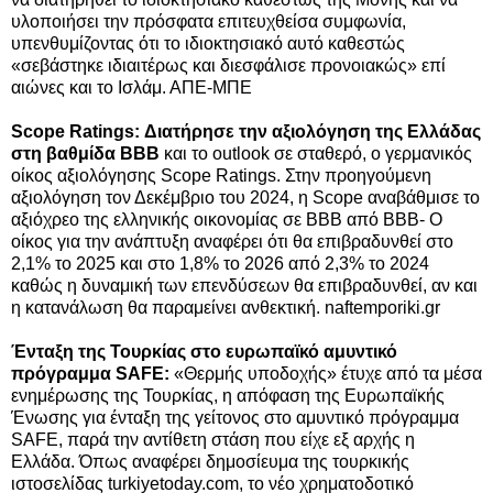
υλοποιήσει την πρόσφατα επιτευχθείσα συμφωνία,
υπενθυμίζοντας ότι το ιδιοκτησιακό αυτό καθεστώς
«σεβάστηκε ιδιαιτέρως και διεσφάλισε προνοιακώς» επί
αιώνες και το Ισλάμ. ΑΠΕ-ΜΠΕ
Scope Ratings: Διατήρησε την αξιολόγηση της Ελλάδας
στη βαθμίδα BBB
και το outlook σε σταθερό, ο γερμανικός
οίκος αξιολόγησης Scope Ratings. Στην προηγούμενη
αξιολόγηση τον Δεκέμβριο του 2024, η Scope αναβάθμισε το
αξιόχρεο της ελληνικής οικονομίας σε BBB από BBB- Ο
οίκος για την ανάπτυξη αναφέρει ότι θα επιβραδυνθεί στο
2,1% το 2025 και στο 1,8% το 2026 από 2,3% το 2024
καθώς η δυναμική των επενδύσεων θα επιβραδυνθεί, αν και
η κατανάλωση θα παραμείνει ανθεκτική. naftemporiki.gr
Ένταξη της Τουρκίας στο ευρωπαϊκό αμυντικό
πρόγραμμα SAFE:
«Θερμής υποδοχής» έτυχε από τα μέσα
ενημέρωσης της Τουρκίας, η απόφαση της Ευρωπαϊκής
Ένωσης για ένταξη της γείτονος στο αμυντικό πρόγραμμα
SAFE, παρά την αντίθετη στάση που είχε εξ αρχής η
Ελλάδα. Όπως αναφέρει δημοσίευμα της τουρκικής
ιστοσελίδας turkiyetoday.com, το νέο χρηματοδοτικό