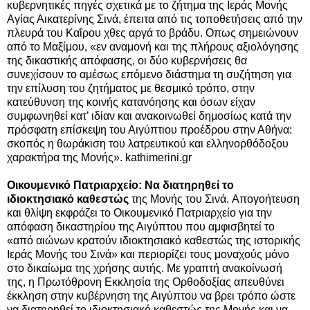
κυβερνητικές πηγές σχετικά με το ζήτημα της Ιεράς Μονής
Αγίας Αικατερίνης Σινά, έπειτα από τις τοποθετήσεις από την
πλευρά του Καΐρου χθες αργά το βράδυ.
Οπως σημειώνουν
από το Μαξίμου, «εν αναμονή και της πλήρους αξιολόγησης
της δικαστικής απόφασης, οι δύο κυβερνήσεις θα
συνεχίσουν το αμέσως επόμενο διάστημα τη συζήτηση για
την επίλυση του ζητήματος με θεσμικό τρόπο, στην
κατεύθυνση της κοινής κατανόησης και όσων είχαν
συμφωνηθεί κατ’ ιδίαν και ανακοινωθεί δημοσίως κατά την
πρόσφατη επίσκεψη του Αιγύπτιου προέδρου στην Αθήνα:
σκοπός η θωράκιση του λατρευτικού και ελληνορθόδοξου
χαρακτήρα της Μονής». kathimerini.gr
Οικουμενικό Πατριαρχείο: Να διατηρηθεί το
ιδιοκτησιακό καθεστώς
της Μονής του Σινά. Απογοήτευση
και θλίψη εκφράζει το Οικουμενικό Πατριαρχείο για την
απόφαση δικαστηρίου της Αιγύπτου που αμφισβητεί το
«από αιώνων κρατούν ιδιοκτησιακό καθεστώς της ιστορικής
Ιεράς Μονής του Σινά» και περιορίζει τους μοναχούς μόνο
στο δικαίωμα της χρήσης αυτής. Με γραπτή ανακοίνωσή
της, η Πρωτόθρονη Εκκλησία της Ορθοδοξίας απευθύνει
έκκληση στην κυβέρνηση της Αιγύπτου να βρει τρόπο ώστε
να διατηρηθεί το ιδιοκτησιακό καθεστώς της Μονής και να