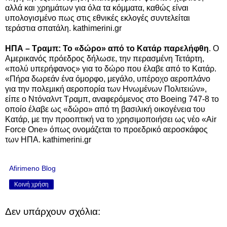
αλλά και χρημάτων για όλα τα κόμματα, καθώς είναι
υπολογισμένο πως στις εθνικές εκλογές συντελείται
τεράστια σπατάλη. kathimerini.gr
ΗΠΑ – Τραμπ: Το «δώρο» από το Κατάρ παρελήφθη
. Ο
Αμερικανός πρόεδρος δήλωσε, την περασμένη Τετάρτη,
«πολύ υπερήφανος» για το δώρο που έλαβε από το Κατάρ.
«Πήρα δωρεάν ένα όμορφο, μεγάλο, υπέροχο αεροπλάνο
για την πολεμική αεροπορία των Ηνωμένων Πολιτειών»,
είπε ο Ντόναλντ Τραμπ, αναφερόμενος στο Boeing 747-8 το
οποίο έλαβε ως «δώρο» από τη βασιλική οικογένεια του
Κατάρ, με την προοπτική να το χρησιμοποιήσει ως νέο «Air
Force One» όπως ονομάζεται το προεδρικό αεροσκάφος
των ΗΠΑ. kathimerini.gr
Afirimeno Blog
Κοινή χρήση
Δεν υπάρχουν σχόλια: