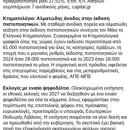
πραγματοποίησε ράλι 17,51%. Έτσι, η Λ. Αθηνών
συμπλήρωσε 7 ανοδικούς μήνες. capital.gr
Κτηματολόγιο: Αλματώδης άνοδος στην έκδοση
πιστοποιητικών.
Με σταθερά ανοδική πορεία και αλματώδη
αύξηση στην έκδοση πιστοποιητικών συνέχισε τον Μάιο το
Ελληνικό Κτηματολόγιο. Συγκεκριμένα τα Κτηματολογικά
γραφεία όλης της χώρας έχουν εκδώσει περισσότερα από
61.000 πιστοποιητικά για όλες τις κατηγορίες πράξεων, τη
στιγμή που ο μηνιαίος ρυθμός έκδοσης πιστοποιητικών το
2024 ήταν 28.000 πιστοποιητικά και το 2023 ήταν 18.000
πιστοποιητικά το μήνα. Η σημαντική αυτή πρόοδος οφείλεται
στις στοχευμένες παρεμβάσεις και στις μεταρρυθμιστικές
δράσεις που υλοποιεί ο φορέας. ΑΠΕ-ΜΠΕ
Εκλογές με ενιαίο ψηφοδέλτιο.
Ολοκληρωμένη εισήγηση
οι εθνικές εκλογές του 2027 να διεξαχθούν με ένα ενιαίο
ψηφοδέλτιο για όλα τα κόμματα, όπως εφαρμόστηκε στην
περίπτωση της επιστολικής ψήφου στις πρόσφατες
ευρωεκλογές, προετοιμάζει ο υπουργός Εσωτερικών
Θοδωρής Λιβάνιος. Η εισήγηση αναμένεται να γίνει δεκτή και
να προωθηθεί από την κυβέρνηση. Το σκεπτικό έχει βασική
πηγή την εξοικονόμηση εκατομμυρίων φύλλων χαρτιού,