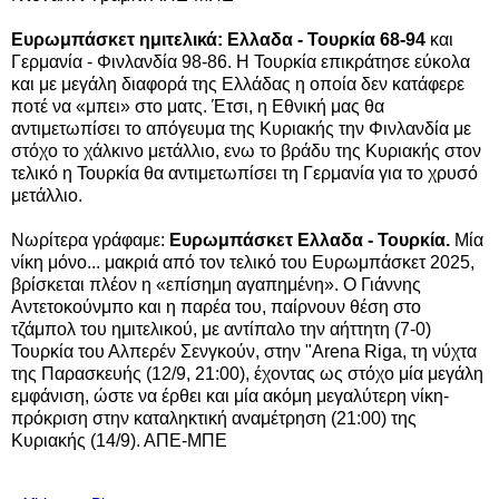
Ευρωμπάσκετ ημιτελικά: Ελλαδα - Τουρκία 68-94
και
Γερμανία - Φινλανδία 98-86. Η Τουρκία επικράτησε εύκολα
και με μεγάλη διαφορά της Ελλάδας η οποία δεν κατάφερε
ποτέ να «μπει» στο ματς. Έτσι, η Εθνική μας θα
αντιμετωπίσει το απόγευμα της Κυριακής την Φινλανδία με
στόχο το χάλκινο μετάλλιο, ενω το βράδυ της Κυριακής στον
τελικό η Τουρκία θα αντιμετωπίσει τη Γερμανία για το χρυσό
μετάλλιο.
Νωρίτερα γράφαμε:
Ευρωμπάσκετ Ελλαδα - Τουρκία.
Μία
νίκη μόνο... μακριά από τον τελικό του Ευρωμπάσκετ 2025,
βρίσκεται πλέον η «επίσημη αγαπημένη». Ο Γιάννης
Αντετοκούνμπο και η παρέα του, παίρνουν θέση στο
τζάμπολ του ημιτελικού, με αντίπαλο την αήττητη (7-0)
Τουρκία του Αλπερέν Σενγκούν, στην "Arena Riga, τη νύχτα
της Παρασκευής (12/9, 21:00), έχοντας ως στόχο μία μεγάλη
εμφάνιση, ώστε να έρθει και μία ακόμη μεγαλύτερη νίκη-
πρόκριση στην καταληκτική αναμέτρηση (21:00) της
Κυριακής (14/9). ΑΠΕ-ΜΠΕ