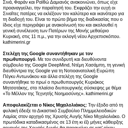
Σινά, Φαράν και Ραϊθώ Δαμιανός ανακοινώνει, όπως είχε
προαναγγείλει, την παραίτησή του.
Εκφράζει την ευχή οι
Σιναΐτες πατέρες να εκλέξουν τον καλύτερο και ικανότερο για
τη διαδοχή του. Είναι το πρώτο βήμα της διαδικασίας που ο
ίδιος είχε περιγράψει με ανακοίνωσή του και ακολουθεί η
γενική συνέλευση των Πατέρων της Μονής μεθαύριο
Κυριακή, στις 11 π.μ., για την εκλογή νέου Αρχιεπισκόπου.
kathimerini.gr
Στελέχη της Google συναντήθηκαν με τον
πρωθυπουργό
. Με τον συνιδρυτή και διευθύνοντα
σύμβουλο της Google DeepMind, Ντέμη Χασάμπη, τη γενική
διευθύντρια της Google για τη Νοτιοανατολική Ευρώπη
Πέγκυ Αντωνάκου και άλλα στελέχη της Google
συναντήθηκε το πρωί ο πρωθυπουργός Κυριάκος
Μητσοτάκης, στο πλαίσιο διυπουργικής σύσκεψης με θέμα
«Το Μέλλον της Τεχνητής Νοημοσύνης».
kathimerini.gr
Αποφυλακίζεται ο Νίκος Μιχαλολιάκος:
Την έξοδο από τη
φυλακή έδειξε το Δικαστικό Συμβούλιο Πλημμελειοδικών
Λαμίας στον αρχηγό της Χρυσής Αυγής Νίκο Μιχαλολιάκο. Ο
πρωτόδικα καταδικασμένος σε 13 έτη κι έξι μήνες κάθειρξης
αρχηγός της Χρυσής Αυγής θα παραμείνει σε κατ’ οίκον