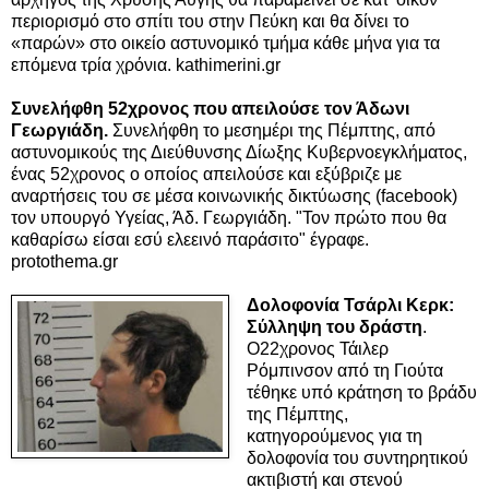
περιορισμό στο σπίτι του στην Πεύκη και θα δίνει το
«παρών» στο οικείο αστυνομικό τμήμα κάθε μήνα για τα
επόμενα τρία χρόνια. kathimerini.gr
Συνελήφθη 52χρονος που απειλούσε τον Άδωνι
Γεωργιάδη.
Συνελήφθη το μεσημέρι της Πέμπτης, από
αστυνομικούς της Διεύθυνσης Δίωξης Κυβερνοεγκλήματος,
ένας 52χρονος ο οποίος απειλούσε και εξύβριζε με
αναρτήσεις του σε μέσα κοινωνικής δικτύωσης (facebook)
τον υπουργό Υγείας, Άδ. Γεωργιάδη. "Τον πρώτο που θα
καθαρίσω είσαι εσύ ελεεινό παράσιτο" έγραφε.
protothema.gr
Δολοφονία Τσάρλι Κερκ:
Σύλληψη του δράστη
.
Ο22χρονος Τάιλερ
Ρόμπινσον από τη Γιούτα
τέθηκε υπό κράτηση το βράδυ
της Πέμπτης,
κατηγορούμενος για τη
δολοφονία του συντηρητικού
ακτιβιστή και στενού