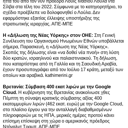
ήττα του από τον νυν πρόεδρο Λουίς Ινάσιου Λούλα ντα
Σίλβα στα τέλη του 2022. Σύμφωνα με το κατηγορητήριο, το
σχέδιο προέβλεπε να δολοφονηθεί ο Λούλα. Δεν
εφαρμόστηκε εξαιτίας έλλειψης υποστήριξης της
στρατιωτικής ιεραρχίας. ΑΠΕ-ΜΠΕ
Η «Δήλωση της Νέας Υόρκης» στον ΟΗΕ:
Στη Γενική
Συνέλευση του Οργανισμού Ηνωμένων Εθνών υποβάλλεται
σήμερα, Παρασκευή, η «Δήλωση της Νέας Υόρκης».
Σκοπός της δήλωσης είναι «να δοθεί νέα πνοή» στη λύση
δύο κρατών, ισραηλινού και παλαιστινιακού. Τη δήλωση,
που καταρτίστηκε από τη Γαλλία και τη Σαουδική Αραβία,
έχουν προσυπογράψει από τον Ιούλιο 17 κράτη, μεταξύ των
οποίων και αραβικά. kathimerini.gr
Βρετανία: Σύμβαση 400 εκατ λιρών με την Google
Cloud.
Η κυβέρνηση της Βρετανίας ανακοίνωσε χθες
Πέμπτη τη σύναψη κρατικής σύμβασης αξίας 400
εκατομμυρίων λιρών (462 εκατ. ευρώ) με την Google Cloud,
στο πλαίσιο έργου για την ανταλλαγή διαβαθμισμένων
πληροφοριών με τις ΗΠΑ, μερικές ημέρες προτού κάνει
επίσημη επίσκεψη στη χώρα ο αμερικανός πρόεδρος
Ντόναλντ Τραμπ. ΑΠΕ-ΜΠΕ