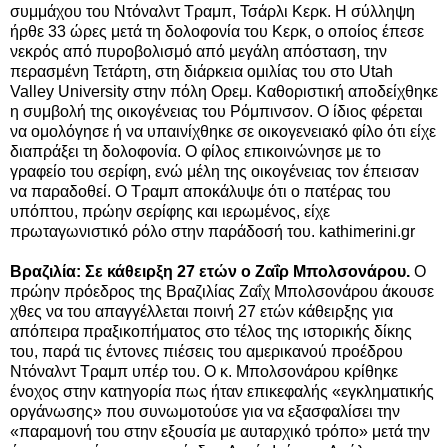
συμμάχου του Ντόναλντ Τραμπ, Τσάρλι Κερκ. Η σύλληψη
ήρθε 33 ώρες μετά τη δολοφονία του Κερκ, ο οποίος έπεσε
νεκρός από πυροβολισμό από μεγάλη απόσταση, την
περασμένη Τετάρτη, στη διάρκεια ομιλίας του στο Utah
Valley University στην πόλη Ορεμ. Καθοριστική αποδείχθηκε
η συμβολή της οικογένειας του Ρόμπινσον. Ο ίδιος φέρεται
να ομολόγησε ή να υπαινίχθηκε σε οικογενειακό φίλο ότι είχε
διαπράξει τη δολοφονία. Ο φίλος επικοινώνησε με το
γραφείο του σερίφη, ενώ μέλη της οικογένειας τον έπεισαν
να παραδοθεί. Ο Τραμπ αποκάλυψε ότι ο πατέρας του
υπόπτου, πρώην σερίφης και ιερωμένος, είχε
πρωταγωνιστικό ρόλο στην παράδοσή του. kathimerini.gr
Βραζιλία:
Σε κάθειρξη 27 ετών ο Ζαΐρ Μπολσονάρου.
Ο
πρώην πρόεδρος της Βραζιλίας Ζαΐχ Μπολσονάρου άκουσε
χθες να του απαγγέλλεται ποινή 27 ετών κάθειρξης για
απόπειρα πραξικοπήματος στο τέλος της ιστορικής δίκης
του, παρά τις έντονες πιέσεις του αμερικανού προέδρου
Ντόναλντ Τραμπ υπέρ του. Ο κ. Μπολσονάρου κρίθηκε
ένοχος στην κατηγορία πως ήταν επικεφαλής «εγκληματικής
οργάνωσης» που συνωμοτούσε για να εξασφαλίσει την
«παραμονή του στην εξουσία με αυταρχικό τρόπο» μετά την