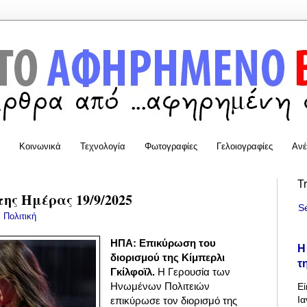
Κοινωνικά
Τεχνολογία
Φωτογραφίες
Γελοιογραφίες
Ανέ
T
της Ημέρας 19/9/2025
S
:
Πολιτική
ΗΠΑ: Επικύρωση του
Η
διορισμού της Κίμπερλι
τ
Γκίλφοϊλ.
Η Γερουσία των
Ηνωμένων Πολιτειών
Εί
Ια
επικύρωσε τον διορισμό της