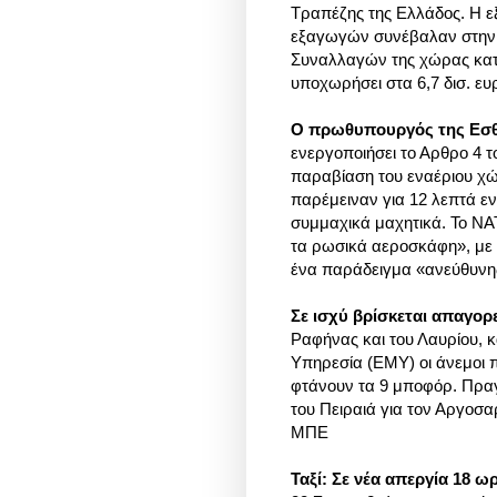
Τραπέζης της Ελλάδος. Η ε
εξαγωγών συνέβαλαν στην 
Συναλλαγών της χώρας κατά
υποχωρήσει στα 6,7 δισ. 
Ο πρωθυπουργός της Εσθ
ενεργοποιήσει το Αρθρο 4 
παραβίαση του εναέριου χώ
παρέμειναν για 12 λεπτά ε
συμμαχικά μαχητικά. Το ΝΑ
τα ρωσικά αεροσκάφη», με 
ένα παράδειγμα «ανεύθυνη
Σε ισχύ βρίσκεται απαγο
Ραφήνας και του Λαυρίου,
Υπηρεσία (ΕΜΥ) οι άνεμοι π
φτάνουν τα 9 μποφόρ. Πραγ
του Πειραιά για τον Αργοσ
ΜΠΕ
Ταξί: Σε νέα απεργία 18 