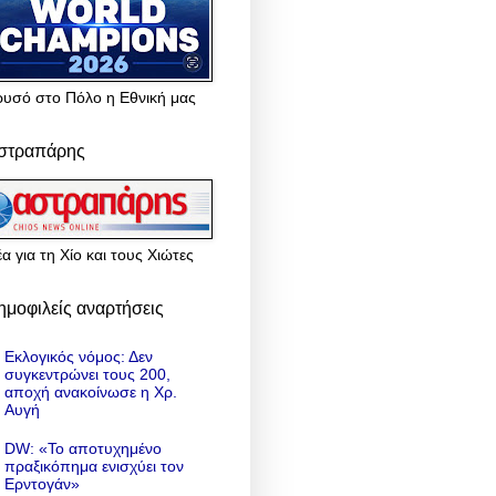
ρυσό στο Πόλο η Εθνική μας
στραπάρης
α για τη Χίο και τους Χιώτες
ημοφιλείς αναρτήσεις
Εκλογικός νόμος: Δεν
συγκεντρώνει τους 200,
αποχή ανακοίνωσε η Χρ.
Αυγή
DW: «To αποτυχημένο
πραξικόπημα ενισχύει τον
Ερντογάν»