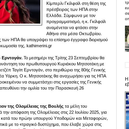
τρ
Κίμπερλι Γκίλφοϊλ στη θέση της
ε
πρέσβειρας των ΗΠΑ στην
σε
Ελλάδα. Σύμφωνα με τον
οπ
προγραμματισμό, η κ. Γκίλφοϊλ
αναμένεται να φτάσει στην
Αθήνα στα μέσα Οκτωβρίου.
 των ΗΠΑ θα υπογράψει το επίσημο έγγραφο διορισμού
κωμοσία της. kathimerini.gr
- Ερντογάν.
Το μεσημέρι της Τρίτης 23 Σεπτεμβρίου θα
 συνάντηση του πρωθυπουργού Κυριάκου Μητσοτάκη με
ετζέπ Ταγίπ Ερντογάν, στο περιθώριο της 80ής Γενικής
α Υόρκη. Ο κ. Μητσοτάκης θα αναχωρήσει για τις ΗΠΑ
Η
ροκειμένου να συμμετάσχει στις εργασίες της Γενικής
ε
απευθύνει την ομιλία του την Παρασκευή 26
ον της Ολομέλειας της Βουλής
τα μέλη του
ά την απόφαση της Ολομέλειας στις 22 Ιουλίου 2025, για
ης κατά του πρώην υπουργού Υποδομών και Μεταφορών,
ικά με το «τραγικό δυστύχημα, που έλαβε χώρα στις