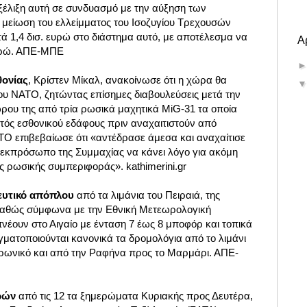
ξέλιξη αυτή σε συνδυασμό με την αύξηση των
μείωση του ελλείμματος του Ισοζυγίου Τρεχουσών
 1,4 δισ. ευρώ στο διάστημα αυτό, με αποτέλεσμα να
Α
ευρώ. ΑΠΕ-ΜΠΕ
ονίας
, Κρίστεν Μίκαλ, ανακοίνωσε ότι η χώρα θα
του ΝΑΤΟ, ζητώντας επίσημες διαβουλεύσεις μετά την
ρου της από τρία ρωσικά μαχητικά MiG-31 τα οποία
ντός εσθονικού εδάφους πριν αναχαιτιστούν από
ΤΟ επιβεβαίωσε ότι «αντέδρασε άμεσα και αναχαίτισε
εκπρόσωπο της Συμμαχίας να κάνει λόγο για ακόμη
ς ρωσικής συμπεριφοράς».
kathimerini.gr
ρευτικό απόπλου
από τα λιμάνια του Πειραιά, της
 καθώς σύμφωνα με την Εθνική Μετεωρολογική
νέουν στο Αιγαίο με ένταση 7 έως 8 μποφόρ και τοπικά
ματοποιούνται κανονικά τα δρομολόγια από το λιμάνι
αρωνικό και από την Ραφήνα προς το Μαρμάρι. ΑΠΕ-
ωρών
από τις 12 τα ξημερώματα Κυριακής προς Δευτέρα,