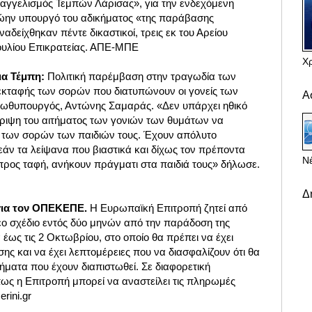
υαγγελισμός Τεμπών Λάρισας», για την ενδεχόμενη
ώην υπουργό του αδικήματος «της παράβασης
αδείχθηκαν πέντε δικαστικοί, τρεις εκ του Αρείου
ουλίου Επικρατείας. ΑΠΕ-ΜΠΕ
Χ
ια Τέμπη:
Πολιτική παρέμβαση στην τραγωδία των
 εκταφής των σορών που διατυπώνουν οι γονείς των
Α
ρωθυπουργός, Αντώνης Σαμαράς. «Δεν υπάρχει ηθικό
ριψη του αιτήματος των γονιών των θυμάτων να
των σορών των παιδιών τους. Έχουν απόλυτο
εάν τα λείψανα που βιαστικά και δίχως τον πρέποντα
Νέ
ρος ταφή, ανήκουν πράγματι στα παιδιά τους» δήλωσε.
Δ
για τον ΟΠΕΚΕΠΕ.
Η Ευρωπαϊκή Επιτροπή ζητεί από
έο σχέδιο εντός δύο μηνών από την παράδοση της
 έως τις 2 Οκτωβρίου, στο οποίο θα πρέπει να έχει
σης και να έχει λεπτομέρειες που να διασφαλίζουν ότι θα
ήματα που έχουν διαπιστωθεί. Σε διαφορετική
πως η Επιτροπή μπορεί να αναστείλει τις πληρωμές
erini.gr