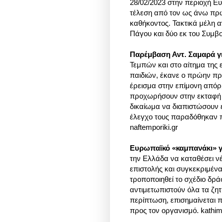
28/02/2023 στην περιοχή Ε
τέλεση από τον ως άνω πρ
καθήκοντος. Τακτικά μέλη αν
Πάγου και δύο εκ του Συμβ
Παρέμβαση Αντ. Σαμαρά γ
Τεμπών και στο αίτημα της
παιδιών, έκανε ο πρώην π
έρεισμα στην επίμονη απόρ
προχωρήσουν στην εκταφή 
δικαίωμα να διαπιστώσουν 
έλεγχο τους παραδόθηκαν π
naftemporiki.gr
Ευρωπαϊκό «καμπανάκι» 
την Ελλάδα να καταθέσει ν
επιστολής και συγκεκριμένα
τροποποιηθεί το σχέδιο δρά
αντιμετωπιστούν όλα τα ζητ
περίπτωση, επισημαίνεται 
προς τον οργανισμό. kathim