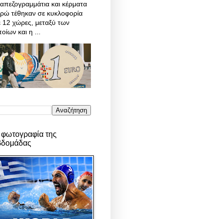
απεζογραμμάτια και κέρματα
υρώ τέθηκαν σε κυκλοφορία
 12 χώρες, μεταξύ των
οίων και η ...
 φωτογραφία της
βδομάδας