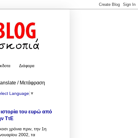
κδοτα
Διάφορα
ranslate / Μετάφραση
elect Language
▼
 ιστορία του ευρώ από
ην ΤτΕ
κοσι χρόνια πριν, την 1η
νουαρίου 2002, τα