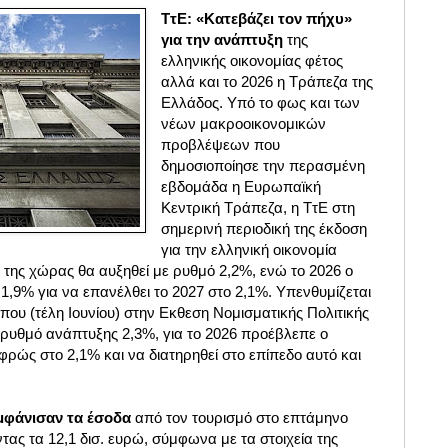
ΤτΕ: «Κατεβάζει τον πήχυ»
για την ανάπτυξη
της
ελληνικής οικονομίας φέτος
αλλά και το 2026 η Τράπεζα της
Ελλάδος. Υπό το φως και των
νέων μακροοικονομικών
προβλέψεων που
δημοσιοποίησε την περασμένη
εβδομάδα η Ευρωπαϊκή
Κεντρική Τράπεζα, η ΤτΕ στη
σημερινή περιοδική της έκδοση
για την ελληνική οικονομία
 της χώρας θα αυξηθεί με ρυθμό 2,2%, ενώ το 2026 ο
,9% για να επανέλθει το 2027 στο 2,1%. Υπενθυμίζεται
ίπου (τέλη Ιουνίου) στην Εκθεση Νομισματικής Πολιτικής
 ρυθμό ανάπτυξης 2,3%, για το 2026 προέβλεπε ο
ρώς στο 2,1% και να διατηρηθεί στο επίπεδο αυτό και
μφάνισαν τα έσοδα
από τον τουρισμό στο επτάμηνο
ντας τα 12,1 δισ. ευρώ, σύμφωνα με τα στοιχεία της