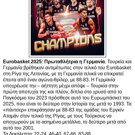
Eurobasket 2025: Πρωταθλήτρια η Γερμανία.
Τουρκία και
Γερμανία βρέθηκαν αντιμέτωπες στον τελικό του Eurobasket
στη Ρίγα της Λετονίας, με τη Γερμανία τελικά να επικρατεί
έπειτα από έναν αγώνα-θρίλερ, με 88-83. Η Γερμανία
υποχρέωσε την – αήττητη μέχρι απόψε – Τουρκία στην
πρώτη αποτυχία της και πλέον, δίπλα στο χρυσό από το
Παγκόσμιο του 2023 πρόσθεσε αυτό του Ευρωμπάσκετ του
2025, που είναι το δεύτερο στην Ιστορία της μετά το 1993. Τα
«πάντσερ» επικράτησαν με 88-83 της ομάδας του Εργκίν
Αταμάν στον τελικό της Ρίγας, με τους Τούρκους να
αποχωρούν με το ασημένιο μετάλλιο, το δεύτερο μετά από
αυτό του 2001.
Τα δεκάλεπτα: 22-24, 46-40, 67-66, 83-88