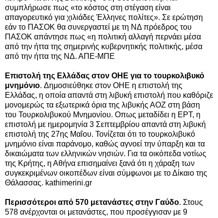
συμπλήρωσε
πως «το κόστος στη στέγαση είναι
απαγορευτικό για χιλιάδες Έλληνες πολίτες». Σε ερώτηση
εάν το ΠΑΣΟΚ θα συνεργαστεί με τη ΝΔ πρόεδρος του
ΠΑΣΟΚ απάντησε πως «η πολιτική αλλαγή περνάει μέσα
από την ήττα της σημερινής κυβερνητικής πολιτικής, μέσα
από την ήττα της ΝΔ. ΑΠΕ-ΜΠΕ
Επιστολή της Ελλάδας στον ΟΗΕ για το τουρκολιβυκό
μνημόνιο
. Δημοσιεύθηκε στον ΟΗΕ η επιστολή της
Ελλάδας, η οποία απαντά στη λιβυκή επιστολή που καθόριζε
μονομερώς τα εξωτερικά όρια της λιβυκής ΑΟΖ στη βάση
του Τουρκολιβυκού Μνημονίου. Οπως μεταδίδει η ΕΡΤ, η
επιστολή με ημερομηνία 3 Σεπτεμβρίου απαντά στη λιβυκή
επιστολή της 27ης Μαΐου. Τονίζεται ότι το τουρκολιβυκό
μνημόνιο είναι παράνομο, καθώς αγνοεί την ύπαρξη και τα
δικαιώματα των ελληνικών νησιών. Για τα οικόπεδα νοτίως
της Κρήτης, η Αθήνα επισημαίνει ξανά ότι η χάραξη των
συγκεκριμένων οικοπέδων είναι σύμφωνοι με το Δίκαιο της
Θάλασσας. kathimerini.gr
Περισσότεροι από 570 μετανάστες στην Γαύδο
. Στους
578 ανέρχονται οι μετανάστες, που προσέγγισαν με 9