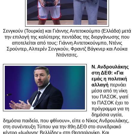
Σενγκούν (Τουρκία) και Γιάννης Αντετοκούμπο (Ελλάδα) μετά
την επιλογή της καλύτερης πεντάδας της διοργάνωσης που
αποτελείται από τους:
Γιάννη Αντετοκούνμπο
, Ντένις
Σρούντερ,
Αλπερέν Σενγκούν,
Φραντζ Βάγκνερ και Λούκα
Ντόντσιτς.
Ν. Ανδρουλάκης
στη ΔΕΘ: «Για
εμάς η πολιτική
αλλαγή
περνάει
μέσα από τη νίκη
του ΠΑΣΟΚ, γιατί
το ΠΑΣΟΚ έχει το
πρόγραμμα για τη
δημόσια υγεία,
δημόσια παιδεία, που φθίνουν», είπε ο Νίκος Ανδρουλάκης,
στη συνέντευξη Τύπου για την 89η ΔΕΘ στο συνεδριακό
κέντρο «Ιωάννης Βελλίδης» στη
Θεσσαλονίκη. Και