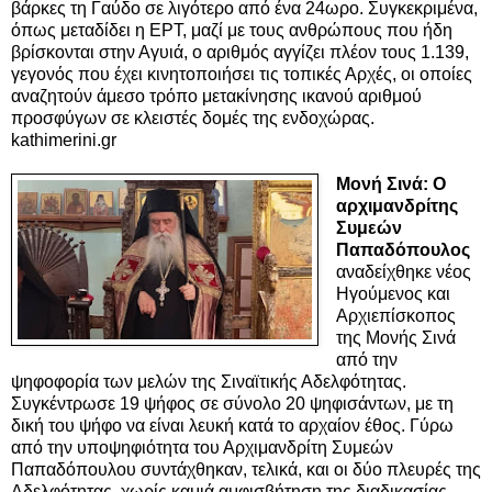
βάρκες τη Γαύδο σε λιγότερο από ένα 24ωρο. Συγκεκριμένα,
όπως μεταδίδει η ΕΡΤ, μαζί με τους ανθρώπους που ήδη
βρίσκονται στην Αγυιά, ο αριθμός αγγίζει πλέον τους 1.139,
γεγονός που έχει κινητοποιήσει τις τοπικές Αρχές, οι οποίες
αναζητούν άμεσο τρόπο μετακίνησης ικανού αριθμού
προσφύγων σε κλειστές δομές της ενδοχώρας.
kathimerini.gr
Μονή Σινά: Ο
αρχιμανδρίτης
Συμεών
Παπαδόπουλος
αναδείχθηκε νέος
Ηγούμενος και
Αρχιεπίσκοπος
της Μονής Σινά
από την
ψηφοφορία των μελών της Σιναϊτικής Αδελφότητας.
Συγκέντρωσε 19 ψήφος σε σύνολο 20 ψηφισάντων, με τη
δική του ψήφο να είναι λευκή κατά το αρχαίον έθος. Γύρω
από την υποψηφιότητα του Αρχιμανδρίτη Συμεών
Παπαδόπουλου συντάχθηκαν, τελικά, και οι δύο πλευρές της
Αδελφότητας, χωρίς καμιά αμφισβήτηση της διαδικασίας.