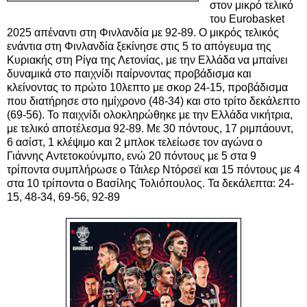
στον μικρό τελικό
του Eurobasket
2025 απέναντι στη Φινλανδία με 92-89. Ο μικρός τελικός
ενάντια στη Φινλανδία ξεκίνησε στις 5 το απόγευμα της
Κυριακής στη Ρίγα της Λετονίας, με την Ελλάδα να μπαίνει
δυναμικά στο παιχνίδι παίρνοντας προβάδισμα
και
κλείνοντας το πρώτο 10λεπτο με σκορ 24-15, προβάδισμα
που διατήρησε στο ημίχρονο (48-34) και στο τρίτο δεκάλεπτο
(69-56). Το παιχνίδι ολοκληρώθηκε με την Ελλάδα νικήτρια,
με τελικό αποτέλεσμα 92-89. Με 30 πόντους, 17 ριμπάουντ,
6 ασίστ, 1 κλέψιμο και 2 μπλοκ τελείωσε τον αγώνα ο
Γιάννης Αντετοκούνμπο, ενώ 20 πόντους με 5 στα 9
τρίποντα συμπλήρωσε ο Τάιλερ Ντόρσεϊ και 15 πόντους με 4
στα 10 τρίποντα ο Βασίλης Τολιόπουλος. Τα δεκάλεπτα: 24-
15, 48-34, 69-56, 92-89