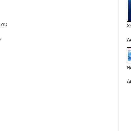
ια:
Χ
υ
Α
Νέ
Δ