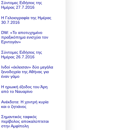
Σύντομες Ειδήσεις της
Ημέρας 27.7.2016
Η Γελοιογραφία της Ημέρας
30.7.2016
DW: «To αποτυχημένο
πραξικόπημα ενισχύει τον
Ερντογάν»
Σύντομες Ειδήσεις της
Ημέρας 26.7.2016
Ινδοί «έκλεισαν» δύο μεγάλα
ξενοδοχεία της Αθήνας για
έναν γάμο
Η ηρωική έξοδος του Άρη
από το Ναυαρίνο
Ανέκδοτα: Η χοντρή κυρία
και ο ζητιάνος
Σημαντικός ταφικός
περίβολος αποκαλύπτεται
στην Αμφίπολη