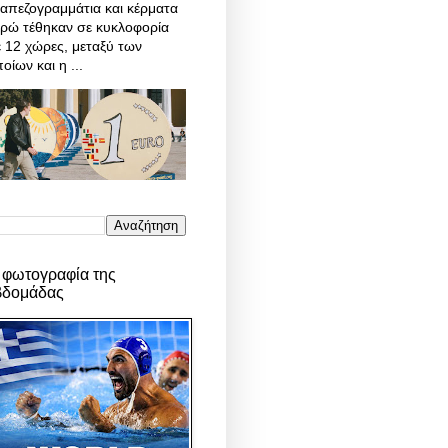
απεζογραμμάτια και κέρματα
υρώ τέθηκαν σε κυκλοφορία
 12 χώρες, μεταξύ των
οίων και η ...
 φωτογραφία της
βδομάδας