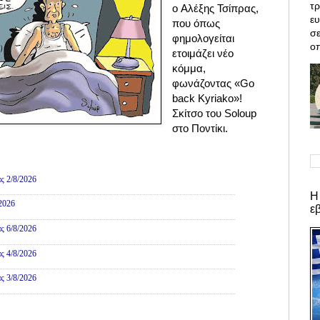
τρ
ο Αλέξης Τσίπρας,
ε
που όπως
σε
φημολογείται
οπ
ετοιμάζει νέο
κόμμα,
φωνάζοντας «Go
back Kyriako»!
Σκίτσο του Soloup
στο Ποντίκι.
ες
ς 2/8/2026
Η
/2026
ε
ς 6/8/2026
ς 4/8/2026
ς 3/8/2026