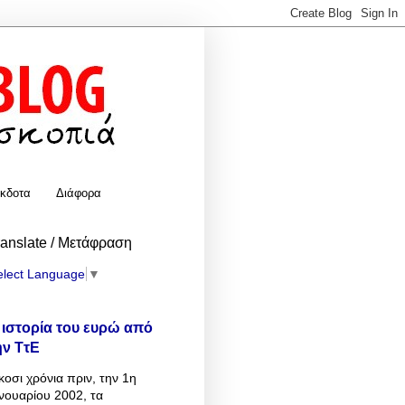
κδοτα
Διάφορα
ranslate / Μετάφραση
elect Language
▼
 ιστορία του ευρώ από
ην ΤτΕ
κοσι χρόνια πριν, την 1η
νουαρίου 2002, τα