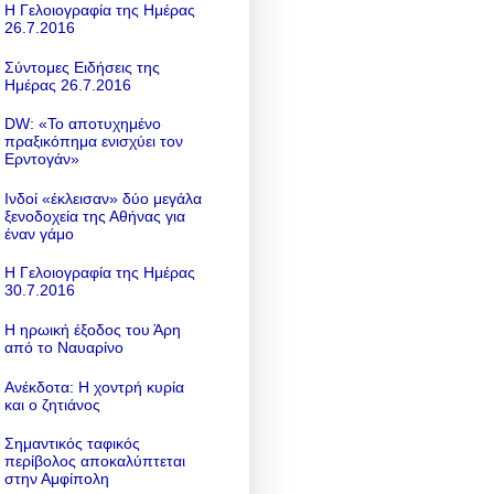
Η Γελοιογραφία της Ημέρας
26.7.2016
Σύντομες Ειδήσεις της
Ημέρας 26.7.2016
DW: «To αποτυχημένο
πραξικόπημα ενισχύει τον
Ερντογάν»
Ινδοί «έκλεισαν» δύο μεγάλα
ξενοδοχεία της Αθήνας για
έναν γάμο
Η Γελοιογραφία της Ημέρας
30.7.2016
Η ηρωική έξοδος του Άρη
από το Ναυαρίνο
Ανέκδοτα: Η χοντρή κυρία
και ο ζητιάνος
Σημαντικός ταφικός
περίβολος αποκαλύπτεται
στην Αμφίπολη