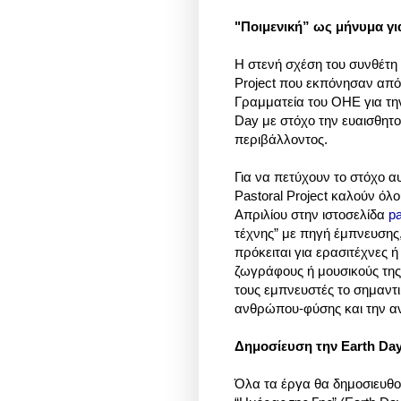
"Ποιμενική” ως μήνυμα γ
Η στενή σχέση του συνθέτη 
Project που εκπόνησαν από
Γραμματεία του ΟΗΕ για την
Day με στόχο την ευαισθητο
περιβάλλοντος.
Για να πετύχουν το στόχο 
Pastoral Project καλούν όλ
Απριλίου στην ιστοσελίδα
pa
τέχνης” με πηγή έμπνευσης,
πρόκειται για ερασιτέχνες 
ζωγράφους ή μουσικούς της 
τους εμπνευστές το σημαντ
ανθρώπου-φύσης και την α
Δημοσίευση την Earth Day
Όλα τα έργα θα δημοσιευθού