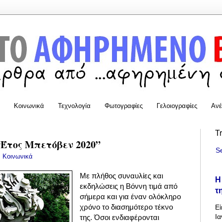
Κοινωνικά
Τεχνολογία
Φωτογραφίες
Γελοιογραφίες
Ανέ
T
“Έτος Μπετόβεν 2020”
S
:
Κοινωνικά
Με πλήθος συναυλίες και
Η
εκδηλώσεις η Βόννη τιμά από
τ
σήμερα και για έναν ολόκληρο
χρόνο το διασημότερο τέκνο
Εί
Ια
της. Όσοι ενδιαφέρονται