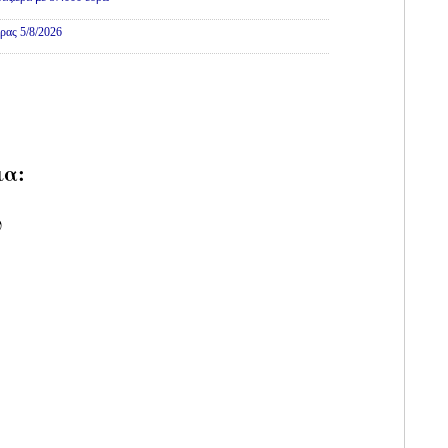
ρας 5/8/2026
ια:
υ