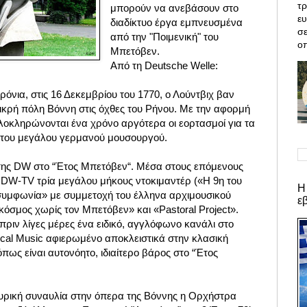
τρ
μπορούν να ανεβάσουν στο
ε
διαδίκτυο έργα εμπνευσμένα
σε
από την "Ποιμενική" του
οπ
Μπετόβεν.
Από τη Deutsche Welle:
όνια, στις 16 Δεκεμβρίου του 1770, ο Λούντβιχ βαν
ικρή πόλη Βόννη στις όχθες του Ρήνου. Με την αφορμή
λοκληρώνονται ένα χρόνο αργότερα οι εορτασμοί για τα
 του μεγάλου γερμανού μουσουργού.
 της DW στο “Έτος Μπετόβεν“. Μέσα στους επόμενους
DW-TV τρία μεγάλου μήκους ντοκιμαντέρ («Η 9η του
Η
υμφωνία» με συμμετοχή του έλληνα αρχιμουσικού
ε
όσμος χωρίς τον Μπετόβεν» και «Pastoral Project».
ριν λίγες μέρες ένα ειδικό, αγγλόφωνο κανάλι στο
ical Music αφιερωμένο αποκλειστικά στην κλασική
 όπως είναι αυτονόητο, ιδιαίτερο βάρος στο “Έτος
υρική συναυλία στην όπερα της Βόννης η Ορχήστρα