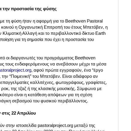
ια την προστασία της φύσης
με τη φύση ήταν η αφορμή για το Beethoven Pastoral
 κοινού η Οργανωτική Επιτροπή του έτους Μπετόβεν, η
 Κλιματική Αλλαγή και το περιβαλλοντικό δίκτυο Earth
ποίηση για τη σημασία που έχει η προστασία του
αυτό οι διοργανωτές του προγράμματος Beethoven
ους τους ενδιαφερόμενους να ανεβάσουν μέχρι τα μέσα
storalproject.org
, αφού πρώτα εγγραφούν, ένα “έργο
 την “Ποιμενική” του Μπετόβεν. Είναι αδιάφορο αν
ή επαγγελματίες καλλιτέχνες, φωτογράφους, γραφίστες,
ροκ, της τζαζ ή της κλασικής μουσικής. Σύμφωνα με
ικότερο είναι η κατάθεση απόψεων για τη σχέση
νάγκη σεβασμού του φυσικού περιβάλλοντος.
 στις 22 Απριλίου
ν στην ιστοσελίδα pastoralproject.org μεταξύ της