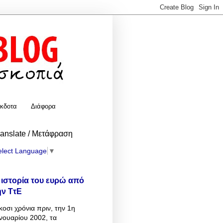
κδοτα
Διάφορα
ranslate / Μετάφραση
elect Language
▼
 ιστορία του ευρώ από
ην ΤτΕ
κοσι χρόνια πριν, την 1η
νουαρίου 2002, τα