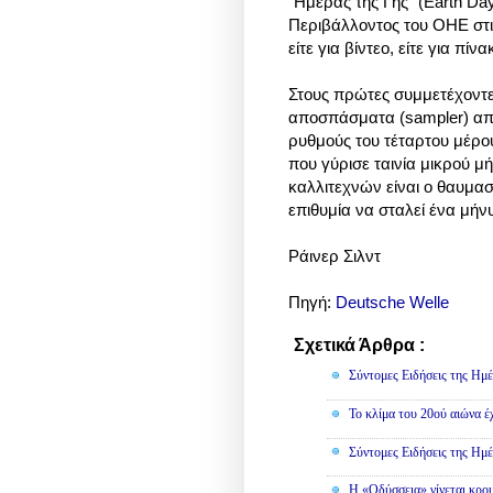
“Ημέρας της Γης” (Earth Da
Περιβάλλοντος του ΟΗΕ στις
είτε για βίντεο, είτε για πί
Στους πρώτες συμμετέχοντε
αποσπάσματα (sampler) από
ρυθμούς του τέταρτου μέρο
που γύρισε ταινία μικρού 
καλλιτεχνών είναι ο θαυμα
επιθυμία να σταλεί ένα μήν
Ράινερ Σιλντ
Πηγή:
Deutsche Welle
Σχετικά Άρθρα :
Κοινωνικά
Σύντομες Ειδήσεις της Ημέ
Το κλίμα του 20ού αιώνα έ
Σύντομες Ειδήσεις της Ημέ
Η «Οδύσσεια» γίνεται κρου