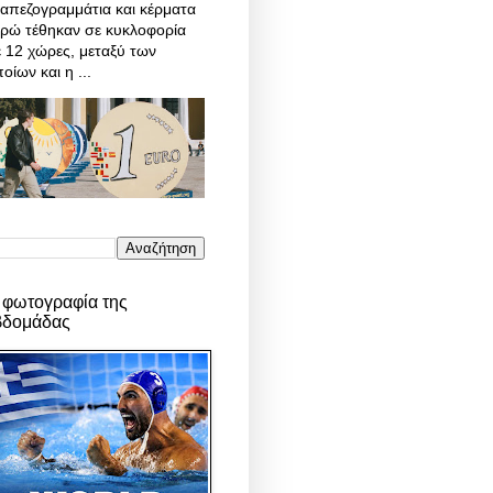
απεζογραμμάτια και κέρματα
υρώ τέθηκαν σε κυκλοφορία
 12 χώρες, μεταξύ των
οίων και η ...
 φωτογραφία της
βδομάδας