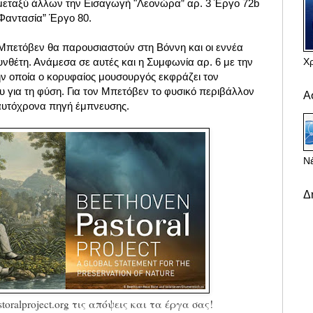
μεταξύ άλλων την Εισαγωγή "Λεονώρα” αρ. 3 Έργο 72b
Φαντασία” Έργο 80.
 Μπετόβεν θα παρουσιαστούν στη Βόννη και οι εννέα
Χ
νθέτη. Ανάμεσα σε αυτές και η Συμφωνία αρ. 6 με την
ην οποία ο κορυφαίος μουσουργός εκφράζει τον
 για τη φύση. Για τον Μπετόβεν το φυσικό περιβάλλον
Α
αυτόχρονα πηγή έμπνευσης.
Νέ
Δ
toralproject.org τις απόψεις και τα έργα σας!