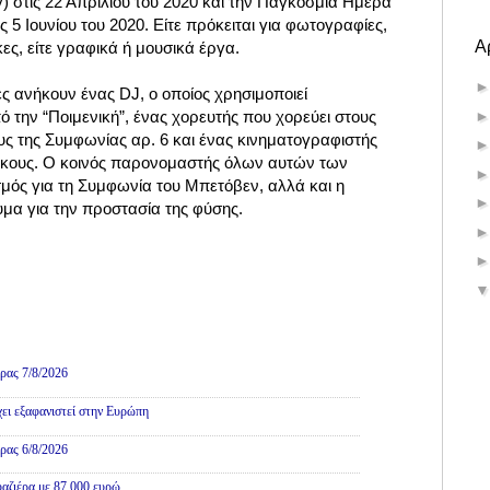
y) στις 22 Απριλίου του 2020 και την Παγκόσμια Ημέρα
 5 Ιουνίου του 2020. Είτε πρόκειται για φωτογραφίες,
Α
νακες, είτε γραφικά ή μουσικά έργα.
ς ανήκουν ένας DJ, ο οποίος χρησιμοποιεί
 την “Ποιμενική”, ένας χορευτής που χορεύει στους
υς της Συμφωνίας αρ. 6 και ένας κινηματογραφιστής
μήκους. Ο κοινός παρονομαστής όλων αυτών των
σμός για τη Συμφωνία του Μπετόβεν, αλλά και η
υμα για την προστασία της φύσης.
ρας 7/8/2026
χει εξαφανιστεί στην Ευρώπη
ρας 6/8/2026
αζιέρα με 87.000 ευρώ