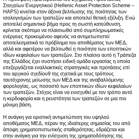
Στοιχείων Ενεργητικού (Hellenic Asset Protection Scheme –
HAPS) κινείται στον άξονα βελτίωσης της ποιότητας των
ισολογισμών των τραπεζών και αποτελεί θετική εξέλιξη. Ενώ
αποτελεί σημαντικό βήμα προς τη σωστή κατεύθυνση,
κρίνεται σκόπιμο να πλαισιωθεί από συμπληρωματικές
ενέργειες προκειμένου αφενός να αντιμετωπιστεί
αποτελεσματικά το πρόβλημα του αποθέματος των ΜΕΔ,
αλλά και αφετέρου να βελτιωθεί η ποιότητα των εποπτικών
ιδίων κεφαλαίων των τραπεζών. Στο πλαίσιο αυτό η Τράπεζα
της Ελλάδος έχει συστήσει ειδική ομάδα εργασίας η οποία
επεξεργάζεται εναλλακτικές στρατηγικές και προτάσεις επί
του αρχικού σχεδίου9 της σχετικά με τους τρόπους
ταυτόχρονης μείωσης των ΜΕΔ και της αναβαλλόμενης
φορολογίας, ως ποσοστό των εποπτικών ιδίων κεφαλαίων
των τραπεζών. Στόχος είναι να ενισχυθεί με τον τρόπο αυτό
η κερδοφορία και η ρευστότητα των τραπεζών σε μια πιο
μόνιμη βάση.
Η ανάγκη για οριστική αντιμετώπιση του υψηλού
αποθέματος ΜΕΔ, πέραν της ιδιαίτερης σημασίας του από
άποψη χρηματοπιστωτικής σταθερότητας, εδράζεται και
στην ανάγκη για την ενίσχυση της χρηματοδότησης της