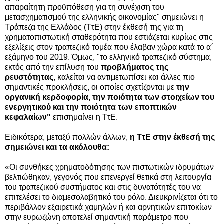
απαραίτητη προϋπόθεση για τη συνέχιση του
μετασχηματισμού της ελληνικής οικονομίας" σημειώνει η
Τράπεζα της Ελλάδος (ΤτΕ) στην έκθεσή της για τη
χρηματοπιστωτική σταθερότητα που εστιάζεται κυρίως στις
εξελίξεις στον τραπεζικό τομέα που έλαβαν χώρα κατά το α΄
εξάμηνο του 2019.
Όμως, "
το ελληνικό τραπεζικό σύστημα,
εκτός από την επίλυση του
προβλήματος της
ρευστότητας
, καλείται να αντιμετωπίσει και άλλες πιο
σημαντικές προκλήσεις, οι οποίες σχετίζονται με
την
οργανική κερδοφορία, την ποιότητα των στοιχείων του
ενεργητικού και την ποιότητα των εποπτικών
κεφαλαίων"
επισημαίνει η ΤτΕ.
Ειδικότερα, μεταξύ πολλών άλλων,
η ΤτΕ στην έκθεσή της
σημειώνει και τα ακόλουθα:
«
Οι συνθήκες χρηματοδότησης των πιστωτικών ιδρυμάτων
βελτιώθηκαν, γεγονός που επενεργεί θετικά στη λειτουργία
του τραπεζικού συστήματος και στις δυνατότητές του να
επιτελέσει το διαμεσολαβητικό του ρόλο. Διευκρινίζεται ότι το
περιβάλλον εξαιρετικά χαμηλών ή και αρνητικών επιτοκίων
στην ευρωζώνη αποτελεί σημαντική παράμετρο που