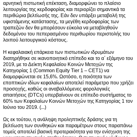
αρνητική πιστωτική επέκταση, διαμορφώνει το πλαίσιο
λειτουργίας της κερδοφορίας και περιορίζει σημαντικά τα
περιθώρια βελτίωσής της. Εάν δεν υπάρξει μεταβολή της
υφιστάμενης κατάστασης, τα μεγέθη κερδοφορίας των
τραπεζών δεν θα μπορέσουν εύκολα να μεταβληθούν
δεδομένου του πεπερασμένου περιθωρίου περιστολής του
λοιπού λειτουργικού κόστους.
Η κεφαλαιακή επάρκεια των πιστωτικών ιδρυμάτων
διατηρήθηκε σε ικανοποιητικό επίπεδο και το α΄ εξάμηνο του
2019, με το Δείκτη Κεφαλαίου Κοινών Μετοχών της
Κατηγορίας 1 (Common Equity Tier 1 – CET1) να
διαμορφώνεται σε 15,6%. Ωστόσο, η ποιότητα των
εποπτικών ιδίων κεφαλαίων αποτελεί παράμετρο που χρήζει
προσοχής, καθώς οι αναβαλλόμενες φορολογικές
απαιτήσεις (DTCs) υπερβαίνουν σε επίπεδο συστήματος το
60% των Κεφαλαίων Κοινών Μετοχών της Κατηγορίας 1 τον
Ιούνιο του 2019. (...)
Ως εκ τούτου, η ανάληψη προληπτικής δράσης για τη
βελτίωση των συνθηκών και παραμέτρων στους παραπάνω
τομείς αποτελεί βασική προτεραιότητα για την ενίσχυση της