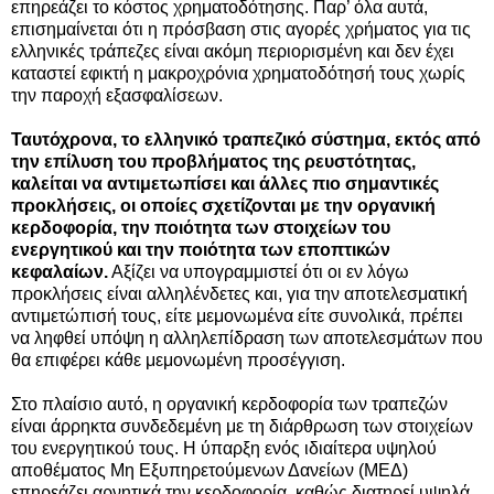
επηρεάζει το κόστος χρηματοδότησης. Παρ’ όλα αυτά,
επισημαίνεται ότι η πρόσβαση στις αγορές χρήματος για τις
ελληνικές τράπεζες είναι ακόμη περιορισμένη και δεν έχει
καταστεί εφικτή η μακροχρόνια χρηματοδότησή τους χωρίς
την παροχή εξασφαλίσεων.
Ταυτόχρονα, το ελληνικό τραπεζικό σύστημα, εκτός από
την επίλυση του προβλήματος της ρευστότητας,
καλείται να αντιμετωπίσει και άλλες πιο σημαντικές
προκλήσεις, οι οποίες σχετίζονται με την οργανική
κερδοφορία, την ποιότητα των στοιχείων του
ενεργητικού και την ποιότητα των εποπτικών
κεφαλαίων.
Αξίζει να υπογραμμιστεί ότι οι εν λόγω
προκλήσεις είναι αλληλένδετες και, για την αποτελεσματική
αντιμετώπισή τους, είτε μεμονωμένα είτε συνολικά, πρέπει
να ληφθεί υπόψη η αλληλεπίδραση των αποτελεσμάτων που
θα επιφέρει κάθε μεμονωμένη προσέγγιση.
Στο πλαίσιο αυτό, η οργανική κερδοφορία των τραπεζών
είναι άρρηκτα συνδεδεμένη με τη διάρθρωση των στοιχείων
του ενεργητικού τους. Η ύπαρξη ενός ιδιαίτερα υψηλού
αποθέματος Μη Εξυπηρετούμενων Δανείων (ΜΕΔ)
επηρεάζει αρνητικά την κερδοφορία, καθώς διατηρεί υψηλά