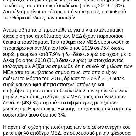
το κόστος του πιστωτικού κινδύνου (Ιούνιος 2019: 1,8%).
Αποτέλεσμα είναι το κόστος αυτό να περιορίζει το καθαρό
περιθώριο κέρδους των τραπεζών.
Αναμφισβήτητα, οι προσπάθειες για την αποτελεσματική
διαχείριση του αποθέματος των ΜΕΔ έχουν παρουσιάσει
θετικά αποτελέσματα. Το απόθεμα των ΜΕΔ συρρικνώθηκε
περαιτέρω και ανήλθε τον Ιούνιο του 2019 σε 75,4 δισεκ.
ευρώ, μειωμένο κατά 7,9% ή 6,4 δισεκ. ευρώ σε σχέση με το
Δεκέμβριο του 2018 (81,8 δισεκ. ευρώ) με στοιχεία εντός
ισολογισμού. Αξίζει να σημειωθεί ότι η συνολική μείωση των
ΜΕΔ από το υψηλότερο σημείο τους, στο οποίο είχαν
ανέλθει το Μάρτιο του 2016, έφθασε το 30% ή 31,8 δισεκ.
ευρώ και αναμφισβήτητα αποτελεί απόδειξη και
επιβράβευση των προσπαθειών όλων των εμπλεκόμενων
μερών. Εντούτοις, ο λόγος των ΜΕΔ προς το σύνολο των
δανείων (43,6%) παραμένει ο υψηλότερος μεταξύ των
χωρών της Ευρωπαϊκής Ένωσης, απέχοντας πολύ από τον
ευρωπαϊκό μέσο όρο του 3%.
Η αρνητική σχέση της ποιότητας των στοιχείων ενεργητικού
με το υψηλό απόθεμα ΜΕΔ, σε συνδυασμό με την τρέχουσα