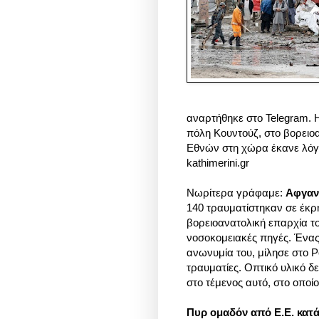
αναρτήθηκε στο Telegram. Η
πόλη Κουντούζ, στο βορει
Εθνών στη χώρα έκανε λόγο
kathimerini.gr
Νωρίτερα γράφαμε:
Αφγαν
140 τραυματίστηκαν σε έκρη
βορειοανατολική επαρχία τ
νοσοκομειακές πηγές. Ένας
ανωνυμία του, μίλησε στο Ρ
τραυματίες. Οπτικό υλικό δ
στο τέμενος αυτό, στο οπο
Πυρ ομαδόν από Ε.Ε. κατ