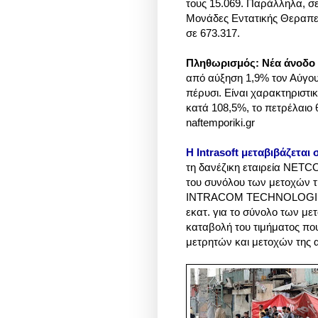
τους 15.069. Παράλληλα, σε
Μονάδες Εντατικής Θεραπε
σε 673.317.
Πληθωρισμός: Νέα άνοδο
από αύξηση 1,9% τον Αύγου
πέρυσι. Είναι χαρακτηριστικ
κατά 108,5%, το πετρέλαιο 
naftemporiki.gr
Η Ιntrasoft μεταβιβάζεται
τη δανέζικη εταιρεία NET
του συνόλου των μετοχών
INTRACOM TECHNOLOGIES S.
εκατ. για το σύνολο των 
καταβολή του τιμήματος που
μετρητών και μετοχών της α