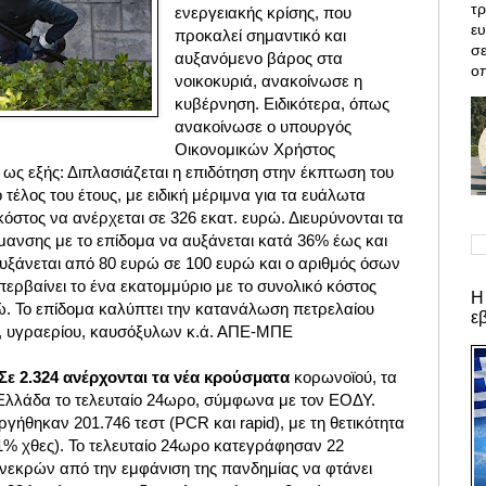
τρ
ενεργειακής κρίσης, που
ε
προκαλεί σημαντικό και
σε
αυξανόμενο βάρος στα
οπ
νοικοκυριά, ανακοίνωσε η
κυβέρνηση. Ειδικότερα, όπως
ανακοίνωσε ο υπουργός
Οικονομικών Χρήστος
 ως εξής: Διπλασιάζεται η επιδότηση στην έκπτωση του
 τέλος του έτους,
με ειδική μέριμνα για τα ευάλωτα
κόστος να ανέρχεται σε 326 εκατ. ευρώ. Διευρύνονται τα
ρμανσης με το επίδομα να αυξάνεται κατά 36% έως και
αυξάνεται από 80 ευρώ σε 100 ευρώ και ο αριθμός όσων
ερβαίνει το ένα εκατομμύριο με το συνολικό κόστος
Η
ρώ. Το επίδομα καλύπτει την κατανάλωση πετρελαίου
ε
υ, υγραερίου, καυσόξυλων κ.ά. ΑΠΕ-ΜΠΕ
ε 2.324 ανέρχονται τα νέα κρούσματα
κορωνοϊού, τα
Ελλάδα το τελευταίο 24ωρο, σύμφωνα με τον ΕΟΔΥ.
εργήθηκαν 201.746 τεστ (PCR και rapid), με τη θετικότητα
51% χθες). Το τελευταίο 24ωρο κατεγράφησαν 22
 νεκρών από την εμφάνιση της πανδημίας να φτάνει