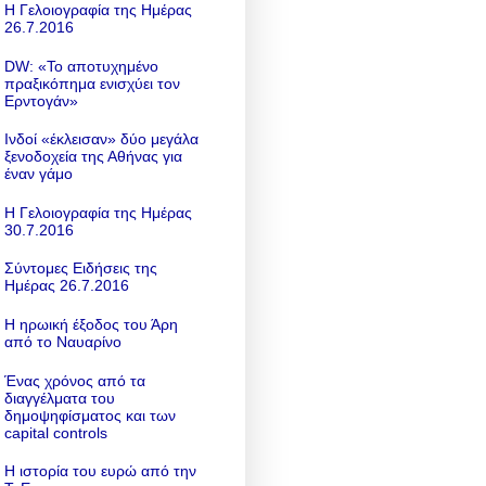
Η Γελοιογραφία της Ημέρας
26.7.2016
DW: «To αποτυχημένο
πραξικόπημα ενισχύει τον
Ερντογάν»
Ινδοί «έκλεισαν» δύο μεγάλα
ξενοδοχεία της Αθήνας για
έναν γάμο
Η Γελοιογραφία της Ημέρας
30.7.2016
Σύντομες Ειδήσεις της
Ημέρας 26.7.2016
Η ηρωική έξοδος του Άρη
από το Ναυαρίνο
Ένας χρόνος από τα
διαγγέλματα του
δημοψηφίσματος και των
capital controls
Η ιστορία του ευρώ από την