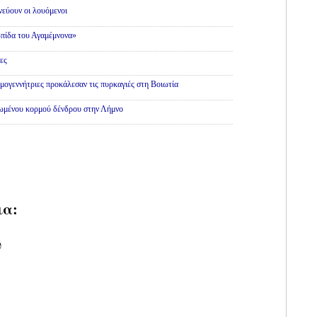
εύουν οι λουόμενοι
πίδα του Αγαμέμνονα»
ες
εμογεννήτριες προκάλεσαν τις πυρκαγιές στη Βοιωτία
θωμένου κορμού δένδρου στην Λήμνο
ια:
υ