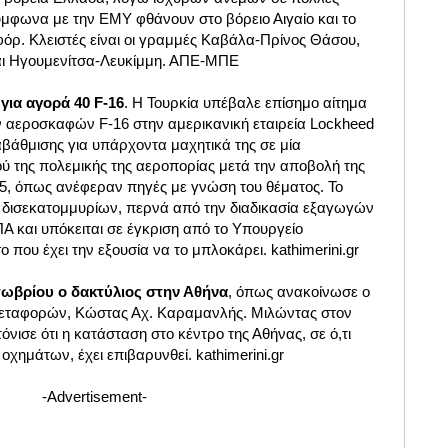
ύμφωνα με την ΕΜΥ φθάνουν στο βόρειο Αιγαίο και το
φόρ. Κλειστές είναι οι γραμμές Καβάλα-Πρίνος Θάσου,
ι Ηγουμενίτσα-Λευκίμμη. ΑΠΕ-ΜΠΕ
για αγορά 40 F-16
. Η Τουρκία υπέβαλε επίσημο αίτημα
ν αεροσκαφών F-16 στην αμερικανική εταιρεία Lockheed
αβάθμισης για υπάρχοντα μαχητικά της σε μία
 της πολεμικής της αεροπορίας μετά την αποβολή της
5, όπως ανέφεραν πηγές με γνώση του θέματος. Το
ας δισεκατομμυρίων, περνά από την διαδικασία εξαγωγών
Α και υπόκειται σε έγκριση από το Υπουργείο
 που έχει την εξουσία να το μπλοκάρει. kathimerini.gr
τωβρίου ο δακτύλιος στην Αθήνα
, όπως ανακοίνωσε ο
εταφορών, Κώστας Αχ. Καραμανλής. Μιλώντας στον
νισε ότι η κατάσταση στο κέντρο της Αθήνας, σε ό,τι
χημάτων, έχει επιβαρυνθεί. kathimerini.gr
-Advertisement-