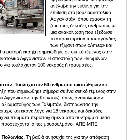
ανέλαβε την ευθύνη για την
επίθεση στο βορειοανατολικό
Αφγανιστάν, όπου έχασαν τη
ζωή τους δεκάδες άνθρωποι, με
μια ανακοίνωση που εξέδωσε
το «πρακτορείο» προπαγάνδας
των τζιχαντιστών «Amaq» και
 αιματηρή έκρηξη σημειώθηκε σε σιιτικό τέμενος στην
οανατολικό Αφγανιστάν. H αποστολή των Ηνωμένων
 για τουλάχιστον 100 νεκρούς ή τραυματίες.
ιστάν: Τουλάχιστον 50 άνθρωποι σκοτώθηκαν
και
ξη που σημειώθηκε σήμερα σε ένα σιιτικό τέμενος στην
ου Αφγανιστάν, την Κουντούζ, όπως ανακοίνωσαν
 αξιωματούχος των Ταλιμπάν, διατηρώντας την
όιτερς και έκανε λόγο για 28 νεκρούς και δεκάδες
είχνει πτώματα περιστοιχισμένα από συντρίμμια μέσα
ίο προσεύχονται σιίτες μουσουλμάνοι. ΑΠΕ-ΜΠΕ
ά Πολωνίας.
Τη βαθιά ανησυχία της για την απόφαση