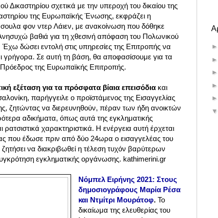
ύ Δικαστηρίου σχετικά με την υπεροχή του δικαίου της
ικαστηρίου της Ευρωπαϊκής Ένωσης, εκφράζει η
σουλα φον ντερ Λάιεν, με ανακοίνωση που δόθηκε
Α
Ανησυχώ βαθιά για τη χθεσινή απόφαση του Πολωνικού
. Έχω δώσει εντολή στις υπηρεσίες της Επιτροπής να
ι γρήγορα. Σε αυτή τη βάση, θα αποφασίσουμε για τα
η Πρόεδρος της Ευρωπαϊκής Επιτροπής.
κή εξέταση για τα πρόσφατα βίαια επεισόδια
και
αλονίκη, παρήγγειλε ο προϊστάμενος της Εισαγγελίας
, ζητώντας να διερευνηθούν, πέραν των ήδη ανοικτών
ότερα αδικήματα, όπως αυτά της εγκληματικής
ι ρατσιστικά χαρακτηριστικά. Η ενέργεια αυτή έρχεται
ας που έδωσε πριν από δύο 24ωρα ο εισαγγελέας του
ε ζητήσει να διακριβωθεί η τέλεση τυχόν βαρύτερων
υγκρότηση εγκληματικής οργάνωσης. kathimerini.gr
Νόμπελ Ειρήνης 2021: Στους
δημοσιογράφους Μαρία Ρέσα
και Ντμίτρι Μουράτοφ
.
Το
δικαίωμα της ελευθερίας του