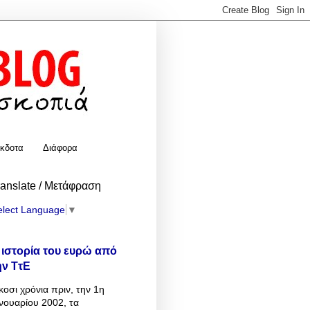
κδοτα
Διάφορα
ranslate / Μετάφραση
elect Language
▼
 ιστορία του ευρώ από
ην ΤτΕ
κοσι χρόνια πριν, την 1η
νουαρίου 2002, τα