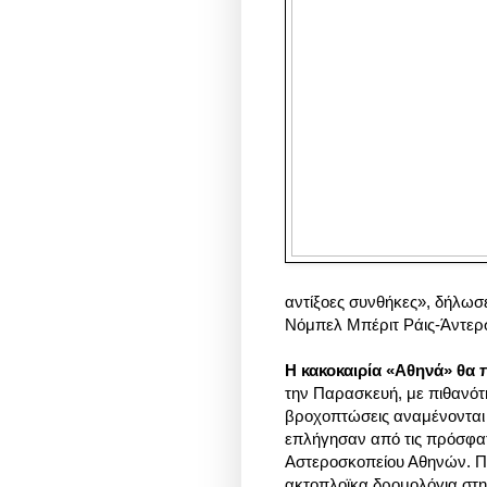
αντίξοες συνθήκες», δήλωσ
Νόμπελ Μπέριτ Ράις-Άντε
Η κακοκαιρία «Αθηνά» θα 
την Παρασκευή, με πιθανότ
βροχοπτώσεις αναμένονται 
επλήγησαν από τις πρόσφατ
Αστεροσκοπείου Αθηνών. Π
ακτοπλοϊκα δρομολόγια στ