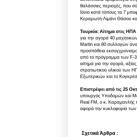
θαλάσσιες περιοχές, που σ
Ιόνιο κατά τόπους τα 7 μπο
Κεραμωτή-Λιμάνι Θάσου κα
Τουρκία: Αίτημα στις ΗΠΑ 
για την αγορά 40 μαχητικώ
Martin και 80 συλλογών αν
προσπάθεια εκσυγχρονισμού
από το πρόγραμμα των F-3
αίτημα για την αγορά, αξί
στρατιωτικού υλικού των ΗΠ
Εξωτερικών και το Κογκρέσο
Επιστρέφει από τις 25 Οκ
υπουργός Υποδομών και Μ
Real FM, ο κ. Καραμανλής τό
αφορά την κυκλοφορία των ο
Σχετικά Άρθρα :
Διάφορα