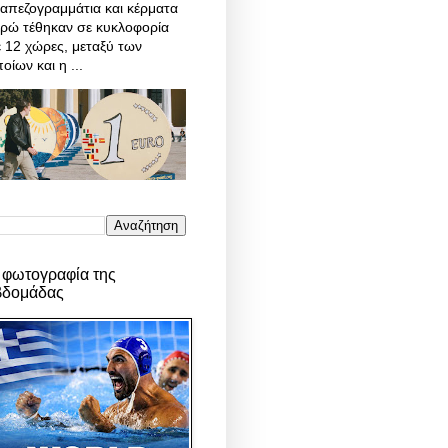
απεζογραμμάτια και κέρματα
υρώ τέθηκαν σε κυκλοφορία
 12 χώρες, μεταξύ των
οίων και η ...
 φωτογραφία της
βδομάδας