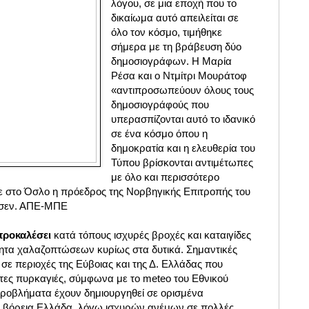
λόγου, σε μια εποχή που το
δικαίωμα αυτό απειλείται σε
όλο τον κόσμο, τιμήθηκε
σήμερα με τη βράβευση δύο
δημοσιογράφων. Η Μαρία
Ρέσα και ο Ντμίτρι Μουράτοφ
«αντιπροσωπεύουν όλους τους
δημοσιογράφούς που
υπερασπίζονται αυτό το ιδανικό
σε ένα κόσμο όπου η
δημοκρατία και η ελευθερία του
Τύπου βρίσκονται αντιμέτωπες
με όλο και περισσότερο
ε στο Όσλο η πρόεδρος της Νορβηγικής Επιτροπής του
ρσεν. ΑΠΕ-ΜΠΕ
προκαλέσει
κατά τόπους ισχυρές βροχές και καταιγίδες
ητα χαλαζοπτώσεων κυρίως στα δυτικά. Σημαντικές
σε περιοχές της Εύβοιας και της Δ. Ελλάδας που
ες πυρκαγιές, σύμφωνα με το meteo του Εθνικού
ροβλήματα έχουν δημιουργηθεί σε ορισμένα
η βόρεια Ελλάδα, λόγω ισχυρών ανέμων σε πολλές