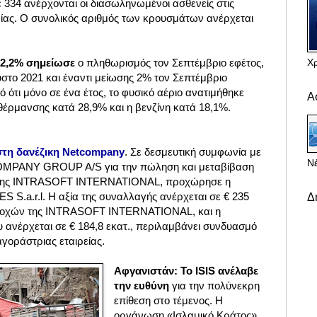
 334 ανέρχονται οι διασωληνωμένοι ασθενείς στις
ίας. Ο συνολικός αριθμός των κρουσμάτων ανέρχεται
Χ
 2,2% σημείωσε
ο πληθωρισμός τον Σεπτέμβριο εφέτος,
στο 2021 και έναντι μείωσης 2% τον Σεπτέμβριο
ό ότι μόνο σε ένα έτος, το φυσικό αέριο ανατιμήθηκε
Α
θέρμανσης κατά 28,9% και η βενζίνη κατά 18,1%.
 στη δανέζικη Netcompany
. Σε δεσμευτική συμφωνία με
Νέ
COMPANY GROUP A/S για την πώληση και μεταβίβαση
 της INTRASOFT INTERNATIONAL, προχώρησε η
a.r.l. Η αξία της συναλλαγής ανέρχεται σε € 235
Δ
μετοχών της INTRASOFT INTERNATIONAL, και η
 ανέρχεται σε € 184,8 εκατ., περιλαμβάνει συνδυασμό
γοράστριας εταιρείας.
Αφγανιστάν: Το ISIS ανέλαβε
την ευθύνη
για την πολύνεκρη
επίθεση στο τέμενος. Η
οργάνωση «Ισλαμικό Κράτος»