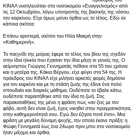
ΚΙΝΑΛ νοσηλευόταν στο νοσοκομείο «Ευαγγελισμός» από
τις 12 Οκτωβρίου, λόγω υποτροπής της βασικής της νόσου,
του καρκίνου. Είχε όμως μείνει όρθια ως το τέλος. Εδώ σε
κάποια σκίτσα:
Επάνω αριστερά, σ
κίτσο του Ηλία Μακρή στην
«Καθημερινή».
Το παιχνίδι της μοίρας έφερε το τέλος του βίου της σχεδόν
στην ίδια ηλικία που έχασαν την ίδια μάχη οι γονείς της. Ο
αείμνηστος Γιώργος Γεννηματάς πέθανε στα 55 του χρόνια
και η μητέρα της, Κάκια Βέργου, είχε φύγει στα 54 της. Η
πρόεδρος του ΚΙΝΑΛ είχε μιλήσει αρκετές φορές δημόσια
για τον καρκίνο και με τη στάση ζωής της έδινε ένα πολύ
σπουδαίο και διαρκές μάθημα. Ουδέποτε το έβαλε κάτω,
ουδέποτε παραιτήθηκε από την ίδια τη ζωή. Στις
παρακαταθήκες της μένει η φράση πως «αν ζεις με τον
φόβο, αυτή δεν είναι ζωή, έχεις νικηθεί στην πραγματικότητα,
στην καθημερινότητά σου. Εγώ δεν έζησα ποτέ έτσι». Μια
φράση με μεγάλη δύναμη ψυχής, την οποία έκανε πράξη: η
Φώφη Γεννηματά έως ένα 24ωρο πριν μπει στο νοσοκομείο
ήταν μάχιμη και όρθια.