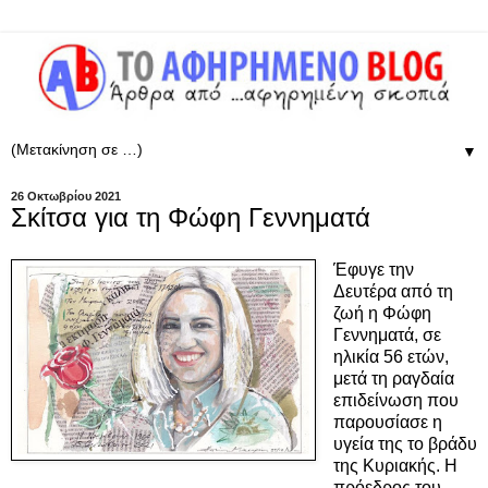
▼
26 Οκτωβρίου 2021
Σκίτσα για τη Φώφη Γεννηματά
Έφυγε την
Δευτέρα από τη
ζωή η Φώφη
Γεννηματά, σε
ηλικία 56 ετών,
μετά τη ραγδαία
επιδείνωση που
παρουσίασε η
υγεία της το βράδυ
της Κυριακής. Η
πρόεδρος του