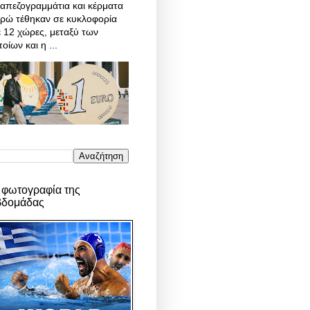
απεζογραμμάτια και κέρματα
υρώ τέθηκαν σε κυκλοφορία
 12 χώρες, μεταξύ των
οίων και η ...
 φωτογραφία της
βδομάδας