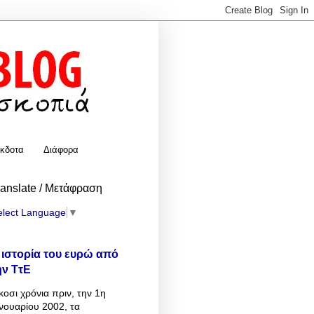
κδοτα
Διάφορα
ranslate / Μετάφραση
elect Language
▼
 ιστορία του ευρώ από
ην ΤτΕ
κοσι χρόνια πριν, την 1η
νουαρίου 2002, τα