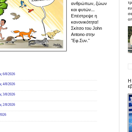
τρ
ανθρώπων, ζώων
ε
και φυτών...
σε
Επέστρεψε η
οπ
κανονικότητα!
Σκίτσο του John
Antono στην
"Εφ.Συν."
ες
ς 6/8/2026
Η
ς 4/8/2026
ε
ς 3/8/2026
ς 2/8/2026
/2026