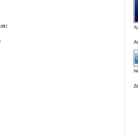
ια:
Χ
υ
Α
Νέ
Δ