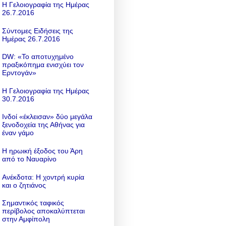
Η Γελοιογραφία της Ημέρας
26.7.2016
Σύντομες Ειδήσεις της
Ημέρας 26.7.2016
DW: «To αποτυχημένο
πραξικόπημα ενισχύει τον
Ερντογάν»
Η Γελοιογραφία της Ημέρας
30.7.2016
Ινδοί «έκλεισαν» δύο μεγάλα
ξενοδοχεία της Αθήνας για
έναν γάμο
Η ηρωική έξοδος του Άρη
από το Ναυαρίνο
Ανέκδοτα: Η χοντρή κυρία
και ο ζητιάνος
Σημαντικός ταφικός
περίβολος αποκαλύπτεται
στην Αμφίπολη