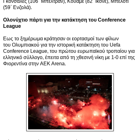
Γκονσάλες (106΄ Μπελτράν), Κουαμέ (82΄ Ικονέ), Μπελότι
(59΄ Ενζολά).
Ολονύχτιο πάρτι για την κατάκτηση του Conference
League
Εως το ξημέρωμα κράτησαν οι εορτασμοί των φίλων
του Ολυμπιακού για την ιστορική κατάκτηση του Uefa
Conference League, του πρώτου ευρωπαϊκού τροπαίου για
ελληνικό σύλλογο, έπειτα από τη χθεσινή νίκη με 1-0 επί της
Φιορεντίνα στην AEK Arena.