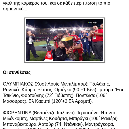
γκολ της καριέρας του, και σε κάθε περίπτωση το πιο
σημαντικό...
Οι συνθέσεις
ΟΛΥΜΠΙΑΚΟΣ (Χοσέ Λουίς Μεντιλίμπαρ): Τζολάκης,
Ροντινέι, Κάρμο, Ρέτσος, Ορτέγκα (90΄+1 Κίνι), Ιμπόρα, Έσε,
Τσικίνιο, Φορτούνης (72΄ Γιόβετιτς), Ποντένσε (106΄
Μασούρας), Ελ Κααμπί (120΄+2 Ελ Αραμπί).
ΦΙΟΡΕΝΤΙΝΑ (Βιντσέντζο Ιταλιάνο): Τερατσάνο, Ντοντό,
Μιλένκοβιτς, Μαρτίνες Κουάρτα, Μπιράγκι (106΄ Ρανιέρι),
Μποναβεντούρα, Αρτούρ (74΄ Ντάνκαν), Μαντράγκορα,