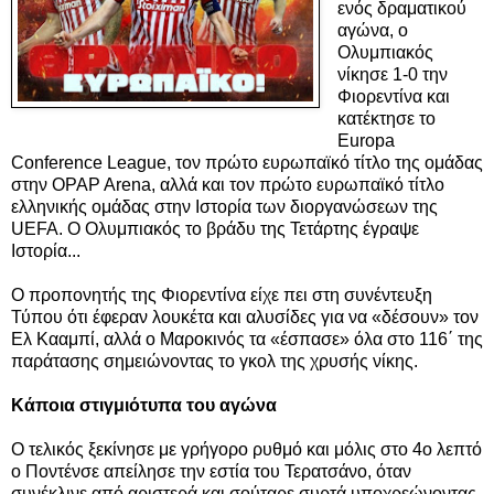
ενός δραματικού
αγώνα, ο
Ολυμπιακός
νίκησε 1-0 την
Φιορεντίνα και
κατέκτησε το
Europa
Conference League, τον πρώτο ευρωπαϊκό τίτλο της ομάδας
στην OPAP Arena, αλλά και τον πρώτο ευρωπαϊκό τίτλο
ελληνικής ομάδας
στην Ιστορία των διοργανώσεων της
UEFA. Ο Ολυμπιακός το βράδυ της Τετάρτης έγραψε
Ιστορία...
Ο προπονητής της Φιορεντίνα είχε πει στη συνέντευξη
Τύπου ότι έφεραν λουκέτα και αλυσίδες για να «δέσουν» τον
Ελ Κααμπί, αλλά ο Μαροκινός τα «έσπασε» όλα στο 116΄ της
παράτασης σημειώνοντας το γκολ της χρυσής νίκης.
Κάποια στιγμιότυπα του αγώνα
Ο τελικός ξεκίνησε με γρήγορο ρυθμό και μόλις στο 4ο λεπτό
ο Ποντένσε απείλησε την εστία του Τερατσάνο, όταν
συνέκλινε από αριστερά και σούταρε συρτά υποχρεώνοντας