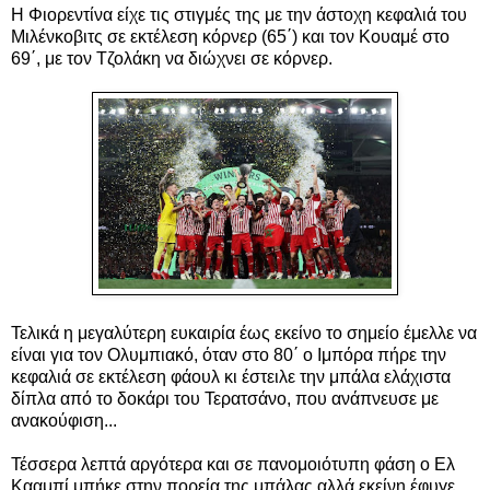
Η Φιορεντίνα είχε τις στιγμές της με την άστοχη κεφαλιά του
Μιλένκοβιτς σε εκτέλεση κόρνερ (65΄) και τον Κουαμέ στο
69΄, με τον Τζολάκη να διώχνει σε κόρνερ.
Τελικά η μεγαλύτερη ευκαιρία έως εκείνο το σημείο έμελλε να
είναι για τον Ολυμπιακό, όταν στο 80΄ ο Ιμπόρα πήρε την
κεφαλιά σε εκτέλεση φάουλ κι έστειλε την μπάλα ελάχιστα
δίπλα από το δοκάρι του Τερατσάνο, που ανάπνευσε με
ανακούφιση...
Τέσσερα λεπτά αργότερα και σε πανομοιότυπη φάση ο Ελ
Κααμπί μπήκε στην πορεία της μπάλας αλλά εκείνη έφυγε