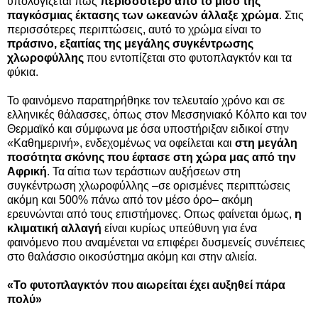
υπολογίζεται πως
περισσότερο από το μισό της
παγκόσμιας έκτασης των ωκεανών άλλαξε χρώμα
. Στις
περισσότερες περιπτώσεις, αυτό το χρώμα είναι το
πράσινο,
εξαιτίας της μεγάλης συγκέντρωσης
χλωροφύλλης
που εντοπίζεται στο φυτοπλαγκτόν και τα
φύκια.
Το φαινόμενο παρατηρήθηκε τον τελευταίο χρόνο και σε
ελληνικές θάλασσες, όπως στον Μεσσηνιακό Κόλπο και τον
Θερμαϊκό και σύμφωνα με όσα υποστήριξαν ειδικοί στην
«Καθημερινή», ενδεχομένως να οφείλεται και
στη μεγάλη
ποσότητα σκόνης που έφτασε στη χώρα μας από την
Αφρική
. Τα αίτια των τεράστιων αυξήσεων στη
συγκέντρωση χλωροφύλλης –σε ορισμένες περιπτώσεις
ακόμη και 500% πάνω από τον μέσο όρο– ακόμη
ερευνώνται από τους επιστήμονες. Οπως φαίνεται όμως,
η
κλιματική αλλαγή
είναι κυρίως υπεύθυνη για ένα
φαινόμενο που αναμένεται να επιφέρει δυσμενείς συνέπειες
στο θαλάσσιο οικοσύστημα ακόμη και στην αλιεία.
«Το φυτοπλαγκτόν που αιωρείται έχει αυξηθεί πάρα
πολύ»