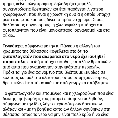
τμήμα, «είναι ολιγοτροφική, δηλαδή έχει χαμηλές
συγκεντρώσεις θρεπτικών και έτσι παράγεται λιγότερη
χλωροφύλλη, που είναι η χρωστική ουσία η οποία υπάρχει
μέσα στα φυτά και τους δίνει το πράσινο χρώμα. Στους
θαλάσσιους οργανισμούς, η χλωροφύλλη υπάρχει στο
φυτοπλαγκτόν που είναι μονοκύτταροι οργανισμοί και στα
φύκια».
Γενικότερα, σύμφωνα με την κ. Πάγκου η αλλαγή του
χρώματος της θάλασσας «οφείλεται στο ότι
το
φυτοπλαγκτόν που αιωρείται στο νερό έχει αυξηθεί
πάρα πολύ
, επειδή υπάρχει είσοδος επιπλέον θρεπτικών
από αυτά που αναμένονταν στην εκάστοτε περιοχή».
Πρόκειται για ένα φαινόμενο που βλέπουμε «κυρίως σε
κόλπους και μάλιστα κλειστούς, όπου υπάρχουν εισροές
θρεπτικών είτε από αστικά είτε από γεωργικά απόβλητα».
Το φυτοπλαγκτόν και επομένως και η χλωροφύλλη που είναι
δείκτης της βιομάζας του, μπορεί επίσης να αυξηθούν,
σύμφωνα με την ίδια, λόγω περισσότερων θρεπτικών
αλάτων και «με τη βοήθεια κάποιων άλλων συνθηκών στη
θάλασσα, όπως τα νερά να μην είναι πολύ κρύα ή να είναι