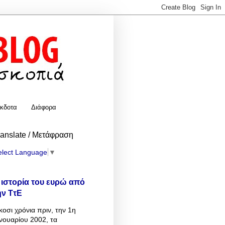
κδοτα
Διάφορα
ranslate / Μετάφραση
elect Language
▼
 ιστορία του ευρώ από
ην ΤτΕ
κοσι χρόνια πριν, την 1η
νουαρίου 2002, τα