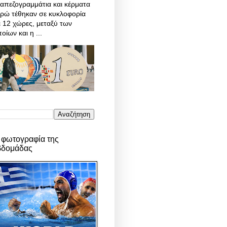
απεζογραμμάτια και κέρματα
υρώ τέθηκαν σε κυκλοφορία
 12 χώρες, μεταξύ των
οίων και η ...
 φωτογραφία της
βδομάδας