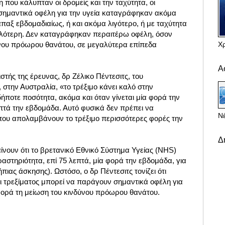
που κάλυπταν οι δρομείς και την ταχύτητα, οι
 σημαντικά οφέλη για την υγεία καταγράφηκαν ακόμα
άπαξ εβδομαδιαίως, ή και ακόμα λιγότερο, ή με ταχύτητα
ηλότερη. Δεν καταγράφηκαν περαιτέρω οφέλη, όσον
Χ
νου πρόωρου θανάτου, σε μεγαλύτερα επίπεδα
Α
στής της έρευνας, δρ Ζέλικο Πέντεσιτς, του
, στην Αυστραλία, «το τρέξιμο κάνει καλό στην
ήποτε ποσότητα, ακόμα και όταν γίνεται μία φορά την
πτά την εβδομάδα. Αυτό φυσικά δεν πρέπει να
Νέ
που απολαμβάνουν το τρέξιμο περισσότερες φορές την
Δ
αίνουν ότι το βρετανικό Εθνικό Σύστημα Υγείας (NHS)
αστηριότητα, επί 75 λεπτά, μία φορά την εβδομάδα, για
ήπιας άσκησης). Ωστόσο, ο δρ Πέντεσιτς τονίζει ότι
ι τρεξίματος μπορεί να παράγουν σημαντικά οφέλη για
αφορά τη μείωση του κινδύνου πρόωρου θανάτου.