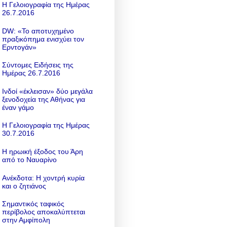
Η Γελοιογραφία της Ημέρας
26.7.2016
DW: «To αποτυχημένο
πραξικόπημα ενισχύει τον
Ερντογάν»
Σύντομες Ειδήσεις της
Ημέρας 26.7.2016
Ινδοί «έκλεισαν» δύο μεγάλα
ξενοδοχεία της Αθήνας για
έναν γάμο
Η Γελοιογραφία της Ημέρας
30.7.2016
Η ηρωική έξοδος του Άρη
από το Ναυαρίνο
Ανέκδοτα: Η χοντρή κυρία
και ο ζητιάνος
Σημαντικός ταφικός
περίβολος αποκαλύπτεται
στην Αμφίπολη