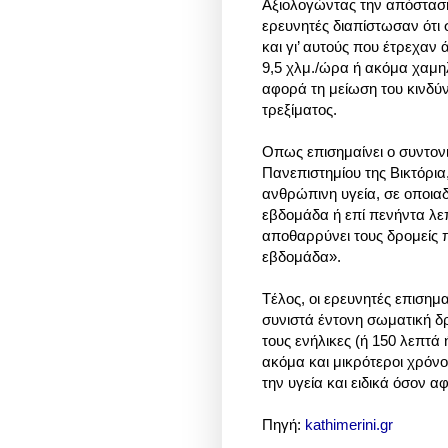
Αξιολογώντας την απόσταση 
ερευνητές διαπίστωσαν ότι
και γι’ αυτούς που έτρεχαν 
9,5 χλμ./ώρα ή ακόμα χαμ
αφορά τη μείωση του κινδύ
τρεξίματος.
Οπως επισημαίνει ο συντονι
Πανεπιστημίου της Βικτόρια
ανθρώπινη υγεία, σε οποιαδ
εβδομάδα ή επί πενήντα λε
αποθαρρύνει τους δρομείς 
εβδομάδα».
Tέλος, οι ερευνητές επισημ
συνιστά έντονη σωματική δρ
τους ενήλικες (ή 150 λεπτά 
ακόμα και μικρότεροι χρόνο
την υγεία και ειδικά όσον 
Πηγή:
kathimerini.gr