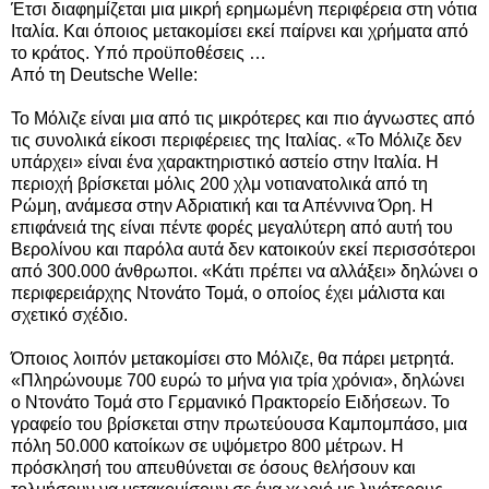
Έτσι διαφημίζεται μια μικρή ερημωμένη περιφέρεια στη νότια
Ιταλία. Και όποιος μετακομίσει εκεί παίρνει και χρήματα από
το κράτος. Υπό προϋποθέσεις …
Από τη
Deutsche Welle:
Το Μόλιζε είναι μια από τις μικρότερες και πιο άγνωστες από
τις συνολικά είκοσι περιφέρειες της Ιταλίας. «Το Μόλιζε δεν
υπάρχει» είναι ένα χαρακτηριστικό αστείο στην Ιταλία. Η
περιοχή βρίσκεται μόλις 200 χλμ νοτιανατολικά από τη
Ρώμη, ανάμεσα στην Αδριατική και τα Απέννινα Όρη. Η
επιφάνειά της είναι πέντε φορές μεγαλύτερη από αυτή του
Βερολίνου και παρόλα αυτά δεν κατοικούν εκεί περισσότεροι
από 300.000 άνθρωποι. «Κάτι πρέπει να αλλάξει» δηλώνει ο
περιφερειάρχης Ντονάτο Τομά, ο οποίος έχει μάλιστα και
σχετικό σχέδιο.
Όποιος λοιπόν μετακομίσει στο Μόλιζε, θα πάρει μετρητά.
«Πληρώνουμε 700 ευρώ το μήνα για τρία χρόνια», δηλώνει
ο Ντονάτο Τομά στο Γερμανικό Πρακτορείο Ειδήσεων. Το
γραφείο του βρίσκεται στην πρωτεύουσα Καμπομπάσο, μια
πόλη 50.000 κατοίκων σε υψόμετρο 800 μέτρων. Η
πρόσκλησή του απευθύνεται σε όσους θελήσουν και