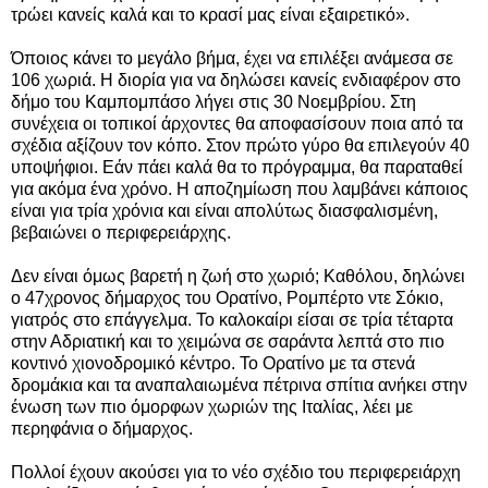
τρώει κανείς καλά και το κρασί μας είναι εξαιρετικό».
Όποιος κάνει το μεγάλο βήμα, έχει να επιλέξει ανάμεσα σε
106 χωριά. Η διορία για να δηλώσει κανείς ενδιαφέρον στο
δήμο του Καμπομπάσο λήγει στις 30 Νοεμβρίου. Στη
συνέχεια οι τοπικοί άρχοντες θα αποφασίσουν ποια από τα
σχέδια αξίζουν τον κόπο. Στον πρώτο γύρο θα επιλεγούν 40
υποψήφιοι. Εάν πάει καλά θα το πρόγραμμα, θα παραταθεί
για ακόμα ένα χρόνο. Η αποζημίωση που λαμβάνει κάποιος
είναι για τρία χρόνια και είναι απολύτως διασφαλισμένη,
βεβαιώνει ο περιφερειάρχης.
Δεν είναι όμως βαρετή η ζωή στο χωριό; Καθόλου, δηλώνει
ο 47χρονος δήμαρχος του Ορατίνο, Ρομπέρτο ντε Σόκιο,
γιατρός στο επάγγελμα. Το καλοκαίρι είσαι σε τρία τέταρτα
στην Αδριατική και το χειμώνα σε σαράντα λεπτά στο πιο
κοντινό χιονοδρομικό κέντρο. Το Ορατίνο με τα στενά
δρομάκια και τα αναπαλαιωμένα πέτρινα σπίτια ανήκει στην
ένωση των πιο όμορφων χωριών της Ιταλίας, λέει με
περηφάνια ο δήμαρχος.
Πολλοί έχουν ακούσει για το νέο σχέδιο του περιφερειάρχη